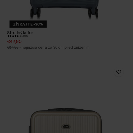
ZÍSKAJTE -30%
Stredný kufor
4.9 (318)
€42,90
€54,90
-
najnižšia cena za 30 dní pred znížením