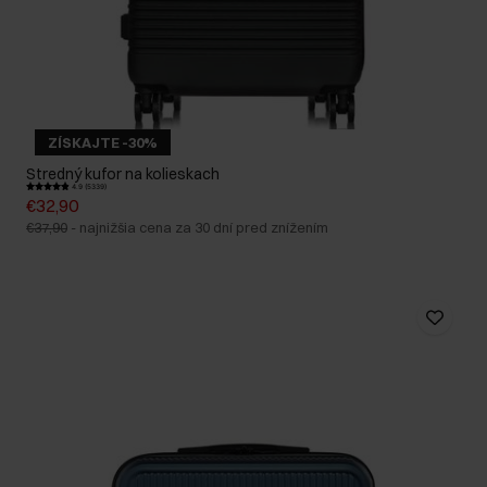
ZÍSKAJTE -30%
Stredný kufor na kolieskach
4.9 (5339)
€32,90
€37,90
-
najnižšia cena za 30 dní pred znížením