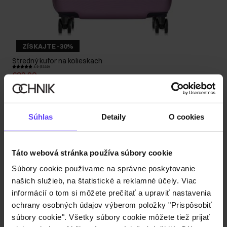
ZÍSKAJTE -30%
Stredný kufor na kolieskach
4.9 (5339)
€39,90
€42,90
-
najnižšia cena za 30 dní pred znížením
Súhlas
Detaily
O cookies
Táto webová stránka používa súbory cookie
Súbory cookie používame na správne poskytovanie
našich služieb, na štatistické a reklamné účely. Viac
informácií o tom si môžete prečítať a upraviť nastavenia
ochrany osobných údajov výberom položky "Prispôsobiť
súbory cookie". Všetky súbory cookie môžete tiež prijať