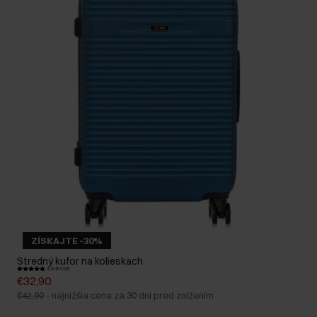
ZÍSKAJTE -30%
Stredný kufor na kolieskach
4.9 (5339)
€32,90
€42,90
-
najnižšia cena za 30 dní pred znížením