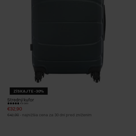
ZÍSKAJTE -30%
Stredný kufor
4.9 (301)
€32,90
€42,90
-
najnižšia cena za 30 dní pred znížením