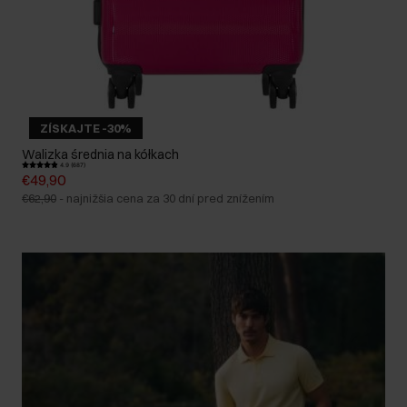
ZÍSKAJTE -30%
Walizka średnia na kółkach
4.9 (687)
€49,90
€62,90
-
najnižšia cena za 30 dní pred znížením