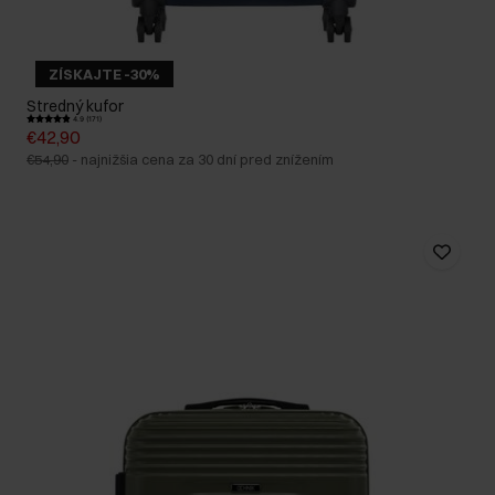
ZÍSKAJTE -30%
Stredný kufor
4.9 (171)
€42,90
€54,90
-
najnižšia cena za 30 dní pred znížením