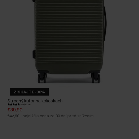
ZÍSKAJTE -30%
Stredný kufor na kolieskach
4.9 (5339)
€39,90
€42,90
-
najnižšia cena za 30 dní pred znížením