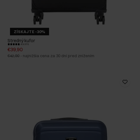
ZÍSKAJTE -30%
Stredný kufor
4.9 (171)
€39,90
€42,90
-
najnižšia cena za 30 dní pred znížením