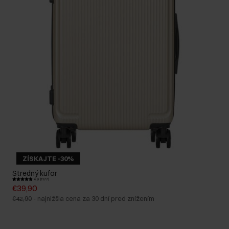
ZÍSKAJTE -30%
Stredný kufor
4.9 (1177)
€39,90
€42,90
-
najnižšia cena za 30 dní pred znížením