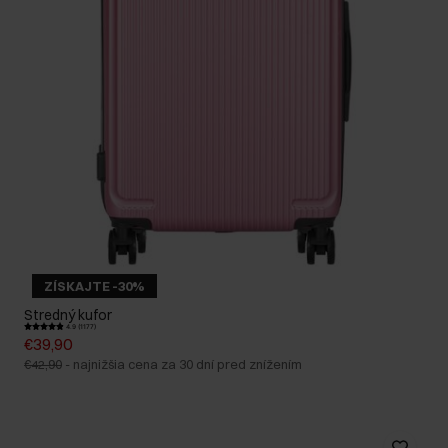
ZÍSKAJTE -30%
Stredný kufor
4.9 (1177)
€39,90
€42,90
-
najnižšia cena za 30 dní pred znížením