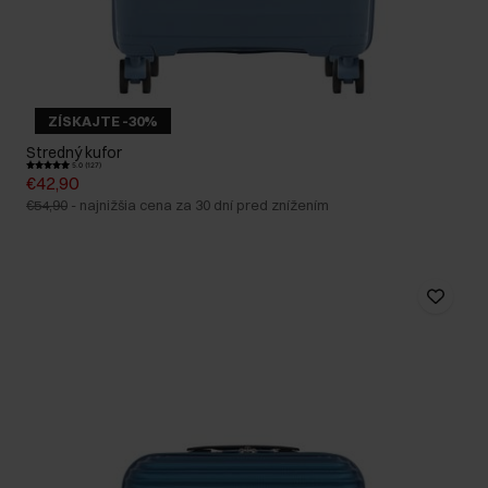
ZÍSKAJTE -30%
Stredný kufor
5.0 (127)
€42,90
€54,90
-
najnižšia cena za 30 dní pred znížením