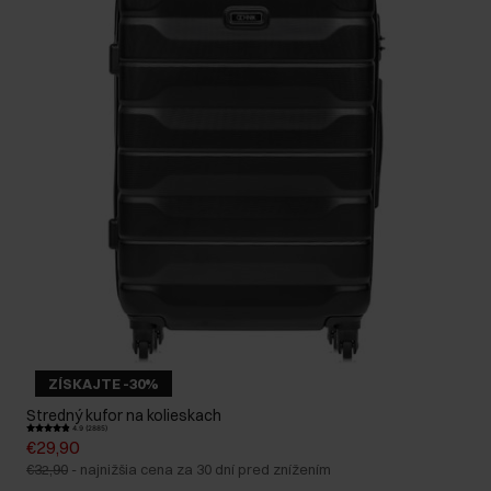
ZÍSKAJTE -30%
Stredný kufor na kolieskach
4.9 (2885)
€29,90
€32,90
-
najnižšia cena za 30 dní pred znížením