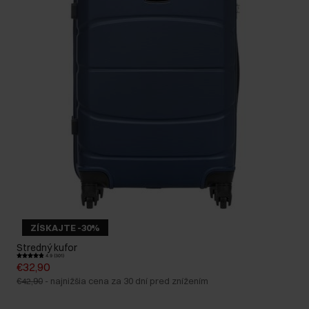
ZÍSKAJTE -30%
Stredný kufor
4.9 (301)
€32,90
€42,90
-
najnižšia cena za 30 dní pred znížením