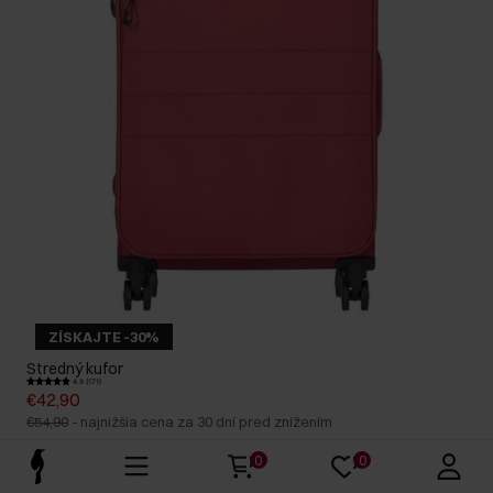
ZÍSKAJTE -30%
Stredný kufor
4.9 (171)
€42,90
€54,90
-
najnižšia cena za 30 dní pred znížením
0
0