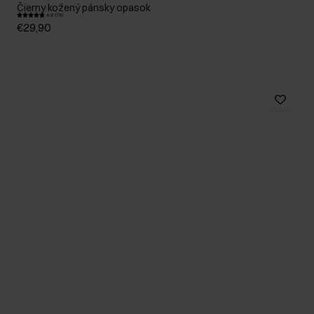
Čierny kožený pánsky opasok
4.9 (78)
€29,90