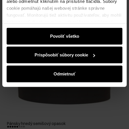
alebo odmietnuť kliknutím na príslušné tlačidlá. Súbory
cookie pomáhajú našej webovej stránke správne
fungovať. Monitorujú tiež aktivitu používateľov, aby mohli
zobrazovať obsah na mieru, odporúčania a reklamné
správy, ktoré vás informujú o najnovších akciách v
elektronickom obchode. Informácie o tom, ako používate
Povoliť všetko
našu stránku, zdieľame s partnermi v oblasti sociálnych
médií, reklamy a analýzy. Títo partneri môžu tieto
Prispôsobiť súbory cookie
informácie kombinovať s ďalšími údajmi, ktoré od vás
získali alebo ktoré ste získali pri používaní ich služieb.
Odmietnuť
Pánsky hnedý semišový opasok
5.0 (3)