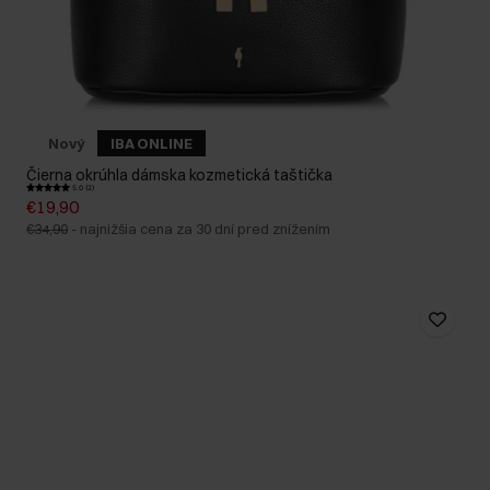
Nový
IBA ONLINE
Čierna okrúhla dámska kozmetická taštička
5.0 (2)
€19,90
€34,90
-
najnižšia cena za 30 dní pred znížením