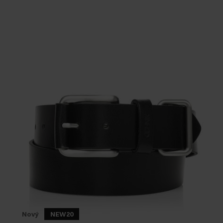
Nový
NEW20