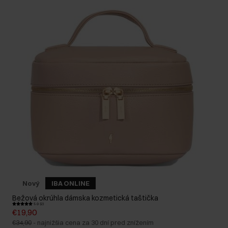
Nový
IBA ONLINE
Bežová okrúhla dámska kozmetická taštička
5.0 (2)
€19,90
€34,90
-
najnižšia cena za 30 dní pred znížením