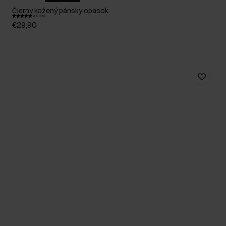
Čierny kožený pánsky opasok
4.9 (39)
€29,90