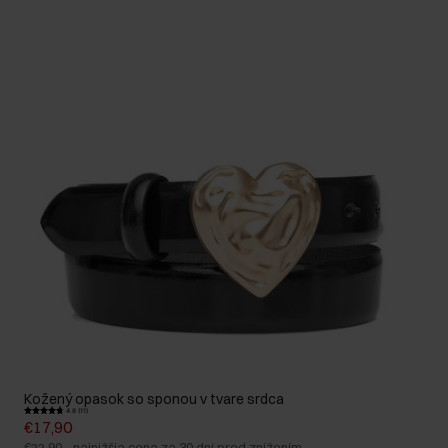
Kožený opasok so sponou v tvare srdca
4.8 (11)
€17,90
€22,90
-
najnižšia cena za 30 dní pred znížením