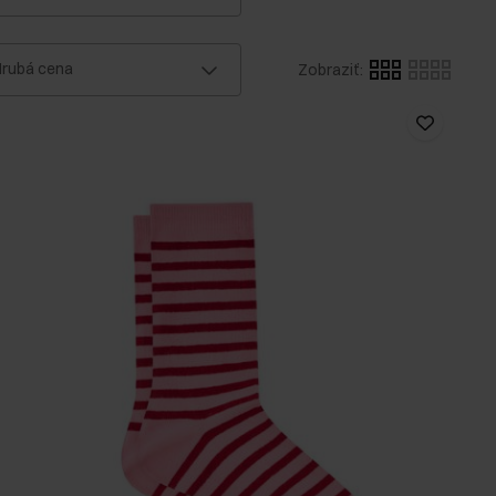
rubá cena
Zobraziť
: