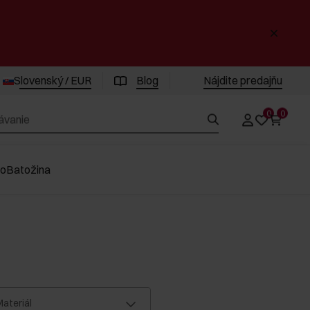
Slovenský / EUR
Blog
Nájdite predajňu
0
0
vo
Batožina
ateriál