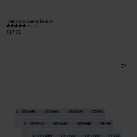
Dámsky slamený klobúk
5.0 (3)
€17,90