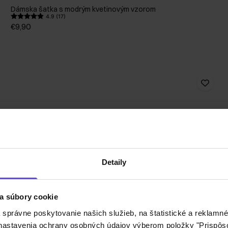
Dámska šatka s modrým kvetinovým vzorom
4.9 (17)
€9,90
Detaily
a súbory cookie
právne poskytovanie našich služieb, na štatistické a reklamné 
ť nastavenia ochrany osobných údajov výberom položky "Prispôso