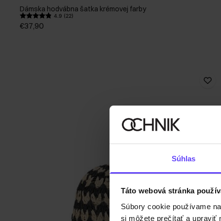
Dámska hodvábna šatka krémovej farby
4.9 (22)
€37,90
Súhlas
Táto webová stránka použív
Súbory cookie používame na s
si môžete prečítať a upravi