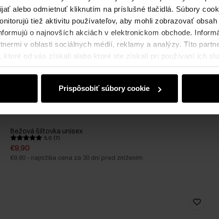
ijať alebo odmietnuť kliknutím na príslušné tlačidlá. Súbory co
nitorujú tiež aktivitu používateľov, aby mohli zobrazovať obsah
nformujú o najnovších akciách v elektronickom obchode. Inform
nermi v oblasti sociálnych médií, reklamy a analýzy. Títo partne
ktoré od vás získali alebo ktoré ste získali pri používaní ich slu
Prispôsobiť súbory cookie
Bežová šiltovka unisex
5.0 (7)
€9,90
€9,90
-
najnižšia cena za 30 dní pred znížením