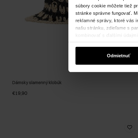
súbory cookie môžete tiež pr
stránke správne fungovať. Mo
reklamné správy, ktoré vás i
našu stránku, zdieľame s part
kombinovať s ďalšími údajmi, 
Odmietnuť
Dámsky slamenný klobúk
€19,90