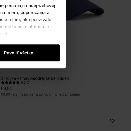
okie pomáhajú našej webovej
 na mieru, odporúčania a
ácie o tom, ako používate
ri môžu tieto informácie
žieb.
Povoliť všetko
Šiltovka v tmavomodrej farbe unisex
5.0 (7)
€9,90
€9,90
-
najnižšia cena za 30 dní pred znížením