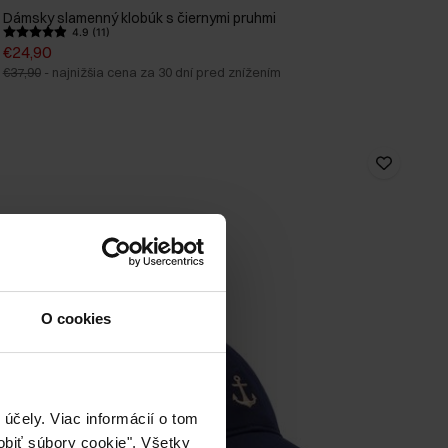
Dámsky slamenný klobúk s čiernymi pruhmi
4.9 (11)
€24,90
€37,90
-
najnižšia cena za 30 dní pred znížením
O cookies
účely. Viac informácií o tom
biť súbory cookie". Všetky