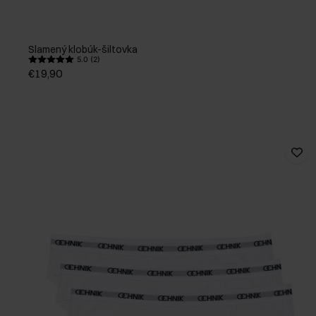
Slamený klobúk-šiltovka
5.0 (2)
€19,90