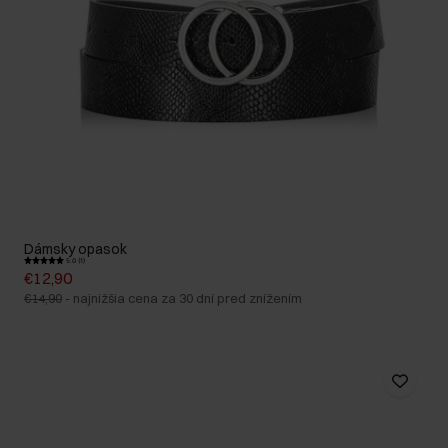
Dámsky opasok
5.0 (1)
€12,90
€14,90
-
najnižšia cena za 30 dní pred znížením