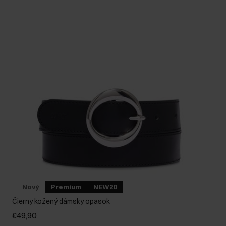
Nový
Premium
NEW20
Čierny kožený dámsky opasok
€49,90