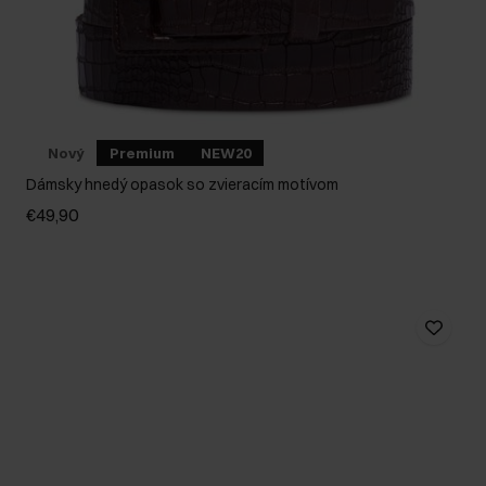
Nový
Premium
NEW20
Dámsky hnedý opasok so zvieracím motívom
€49,90