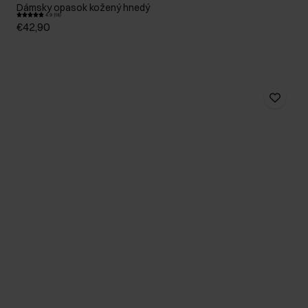
Dámsky opasok kožený hnedý
4.9 (18)
€42,90