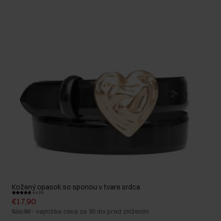
Kožený opasok so sponou v tvare srdca
4.8 (11)
€17,90
€22,90
-
najnižšia cena za 30 dní pred znížením