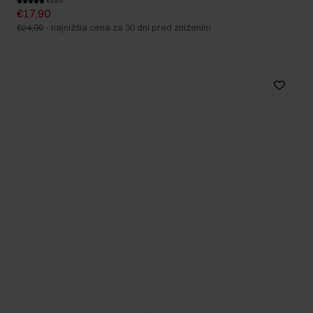
4.9 (57)
€17,90
€24,90
-
najnižšia cena za 30 dní pred znížením