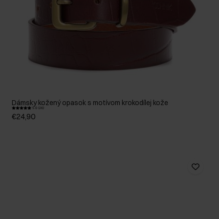
Dámsky kožený opasok s motívom krokodílej kože
5.0 (26)
€24,90