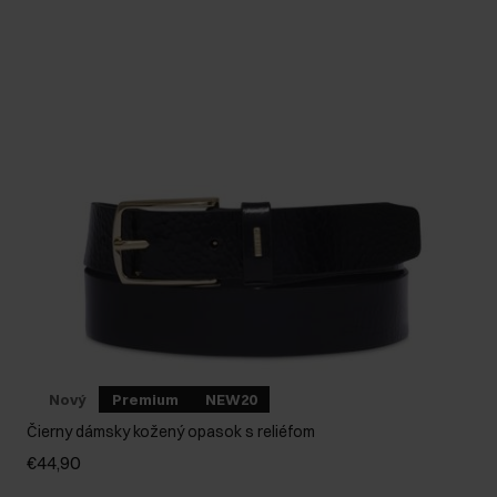
Nový
Premium
NEW20
Čierny dámsky kožený opasok s reliéfom
€44,90