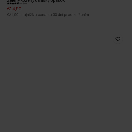
Zelený kožený dámsky opasok
4.9 (57)
€14,90
€24,90
-
najnižšia cena za 30 dní pred znížením