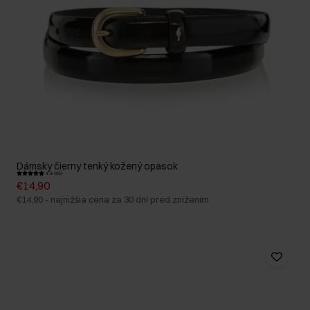
Dámsky čierny tenký kožený opasok
4.9 (45)
€14,90
€14,90
-
najnižšia cena za 30 dní pred znížením