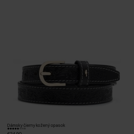
Dámsky čierny kožený opasok
5.0 (5)
€24,90