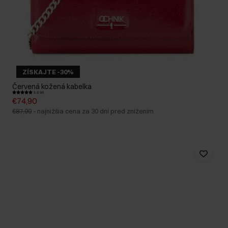
ZÍSKAJTE -30%
Červená kožená kabelka
5.0 (4)
€74,90
€87,90
-
najnižšia cena za 30 dní pred znížením