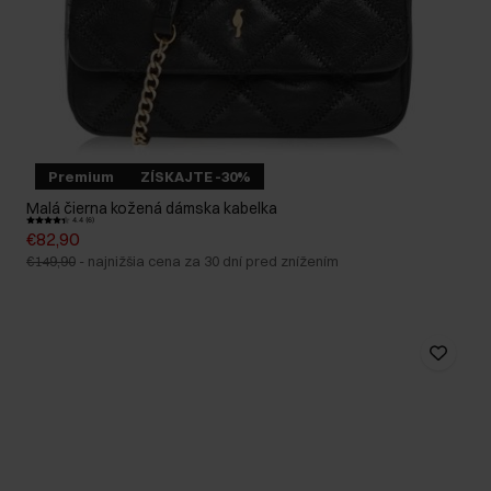
Premium
ZÍSKAJTE -30%
Malá čierna kožená dámska kabelka
4.4 (6)
€82,90
€149,90
-
najnižšia cena za 30 dní pred znížením