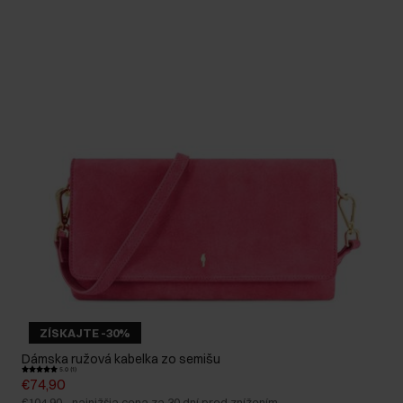
ZÍSKAJTE -30%
Dámska ružová kabelka zo semišu
5.0 (1)
€74,90
€104,90
-
najnižšia cena za 30 dní pred znížením