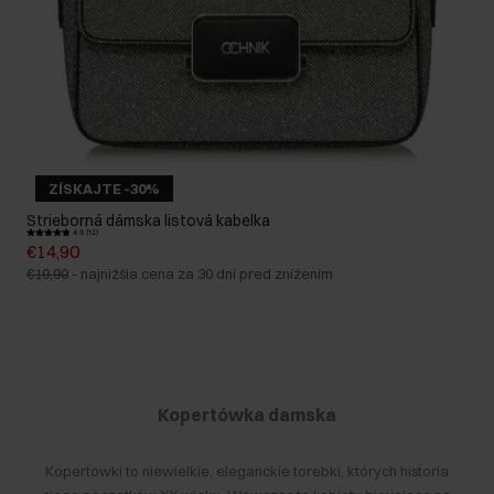
ZÍSKAJTE -30%
Strieborná dámska listová kabelka
4.9 (12)
€14,90
€19,90
-
najnižšia cena za 30 dní pred znížením
Kopertówka damska
Kopertówki to niewielkie, eleganckie torebki, których historia