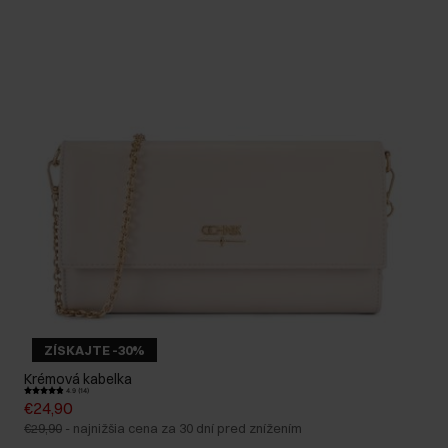
ZÍSKAJTE -30%
Krémová kabelka
4.9 (14)
€24,90
€29,90
-
najnižšia cena za 30 dní pred znížením