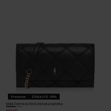
Premium
ZÍSKAJTE -30%
Malá čierna kožená dámska kabelka
4.8 (4)
€87,90