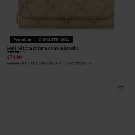
Premium
ZÍSKAJTE -30%
Malá béžová kožená dámska kabelka
4.8 (4)
€74,90
€99,90
-
najnižšia cena za 30 dní pred znížením