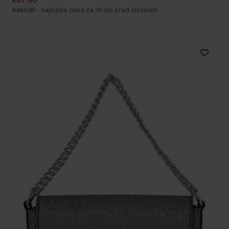
€157,90
-
najnižšia cena za 30 dní pred znížením