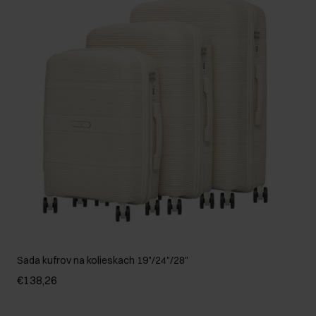
Sada kufrov na kolieskach 19"/24"/28"
€138,26