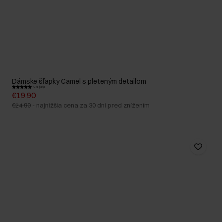
Dámske šľapky Camel s pleteným detailom
5.0 (98)
€19,90
€24,90
-
najnižšia cena za 30 dní pred znížením