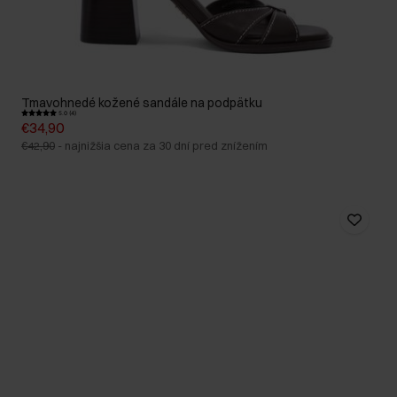
Tmavohnedé kožené sandále na podpätku
5.0 (4)
€34,90
€42,90
-
najnižšia cena za 30 dní pred znížením