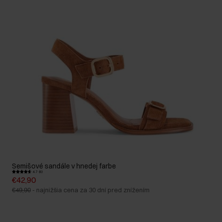
Semišové sandále v hnedej farbe
4.7 (6)
€42,90
€49,90
-
najnižšia cena za 30 dní pred znížením