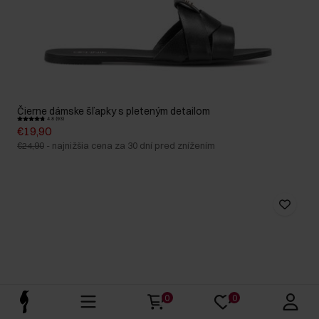
Čierne dámske šľapky s pleteným detailom
4.8 (93)
€19,90
€24,90
-
najnižšia cena za 30 dní pred znížením
0
0