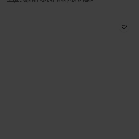
€24,90
-
najnižšia cena za 30 dní pred znížením