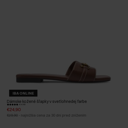
IBA ONLINE
Dámske kožené šľapky v svetlohnedej farbe
4.9 (19)
€24,90
€29,90
-
najnižšia cena za 30 dní pred znížením