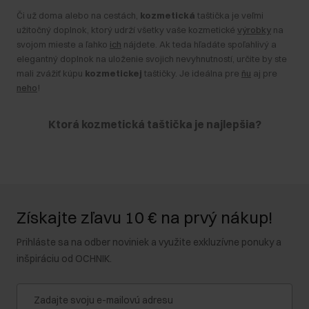
Či už doma alebo na cestách,
kozmetická
taštička je veľmi
užitočný doplnok, ktorý udrží všetky vaše kozmetické
výrobky
na
svojom mieste a ľahko
ich
nájdete. Ak teda hľadáte spoľahlivý a
elegantný doplnok na uloženie svojich nevyhnutností, určite by ste
mali zvážiť kúpu
kozmetickej
taštičky. Je ideálna pre
ňu
aj pre
neho
!
Ktorá kozmetická taštička je najlepšia?
Kozmetické
taštičky
sú zvyčajne malé alebo stredne veľké,
zapínajú sa na zips a sú hlboké. Veľmi často majú niekoľko
priehradiek alebo vreciek, ktoré vám pomôžu roztriediť vaše
doplnky. Okrem toho sa však líšia vzhľadom a účelom.
Pri výbere
Získajte zľavu 10 € na prvý nákup!
ideálneho modelu pre vás venujte pozornosť predovšetkým:
Prihláste sa na odber noviniek a využite exkluzívne ponuky a
veľkosť –
veľká kozmetická
taštička je ideálna na dlhé,
inšpiráciu od OCHNIK.
dovolenkové cesty, alebo ak chcete mať všetky potrebné
produkty na jednom mieste.
Malá
toaletná taštička