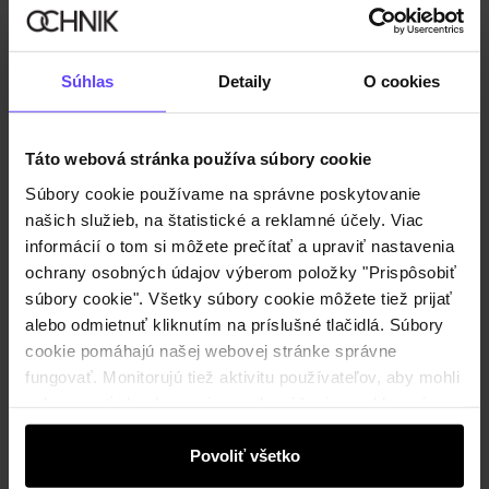
Súhlas
Detaily
O cookies
Táto webová stránka používa súbory cookie
Nový
IBA ONLINE
Súbory cookie používame na správne poskytovanie
Bežová okrúhla dámska kozmetická taštička
našich služieb, na štatistické a reklamné účely. Viac
5.0 (2)
€19,90
informácií o tom si môžete prečítať a upraviť nastavenia
€34,90
-
najnižšia cena za 30 dní pred znížením
ochrany osobných údajov výberom položky "Prispôsobiť
súbory cookie". Všetky súbory cookie môžete tiež prijať
alebo odmietnuť kliknutím na príslušné tlačidlá. Súbory
cookie pomáhajú našej webovej stránke správne
fungovať. Monitorujú tiež aktivitu používateľov, aby mohli
zobrazovať obsah na mieru, odporúčania a reklamné
správy, ktoré vás informujú o najnovších akciách v
elektronickom obchode. Informácie o tom, ako používate
Povoliť všetko
našu stránku, zdieľame s partnermi v oblasti sociálnych