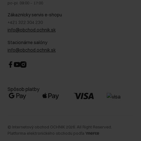
Právne informácie
po-pi: 09:00 – 17:00
Blog
Kontakt
Najčastejšie kladené otázky (FAQ)
Zákaznícky servis e-shopu
+421 322 304 230
info@obchod.ochnik.sk
Stacionárne salóny
info@obchod.ochnik.sk
Spôsob platby
©
Internetový obchod OCHNIK
2026
. All Right Reserved.
Platforma elektronického obchodu podľa