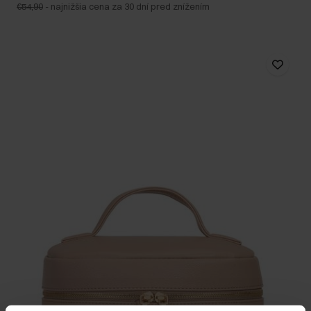
€54,90
-
najnižšia cena za 30 dní pred znížením