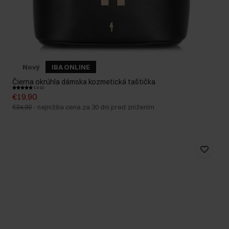
Nový
IBA ONLINE
Čierna okrúhla dámska kozmetická taštička
5.0 (2)
€19,90
€34,90
-
najnižšia cena za 30 dní pred znížením