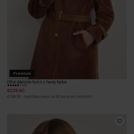
Premium
Dlhé dámske futro v ťavej farbe
4.9 (82)
€229,90
€199,90
-
najnižšia cena za 30 dní pred znížením