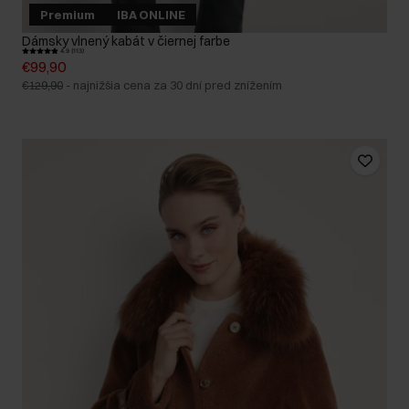
Premium
IBA ONLINE
Dámsky vlnený kabát v čiernej farbe
4.9 (113)
€99,90
€129,90
-
najnižšia cena za 30 dní pred znížením