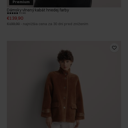
Premium
Dámsky vlnený kabát hnedej farby
5.0 (40)
€139,90
€199,90
-
najnižšia cena za 30 dní pred znížením