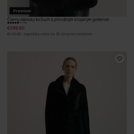
Premium
Čierny dámsky kožuch s prírodným stojatým golierom
5.0 (36)
€299,90
€249,90
-
najnižšia cena za 30 dní pred znížením