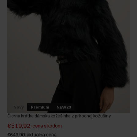
Nový
Premium
NEW20
Čierna krátka dámska kožušinka z prírodnej kožušiny
€519,92
-
cena s kódom
€649,90
-
aktuálna cena