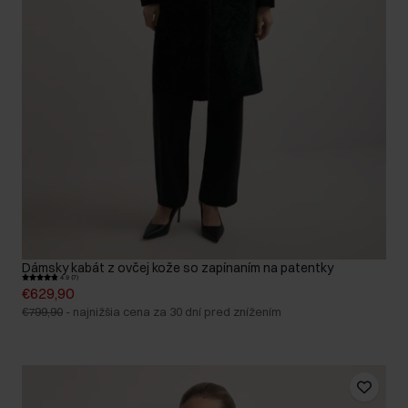
Dámsky kabát z ovčej kože so zapínaním na patentky
4.9 (7)
€629,90
€799,90
-
najnižšia cena za 30 dní pred znížením