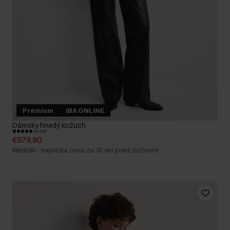
Premium
IBA ONLINE
Dámsky hnedý kožuch
4.8 (20)
€579,90
€829,90
-
najnižšia cena za 30 dní pred znížením