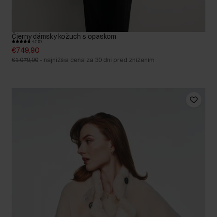
Čierny dámsky kožuch s opaskom
4.7 (7)
€749,90
€1 079,00
-
najnižšia cena za 30 dní pred znížením