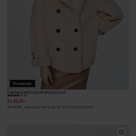
Premium
Dámsky béžový vlnený kožuch
4.9 (16)
€149,90
€179,90
-
najnižšia cena za 30 dní pred znížením