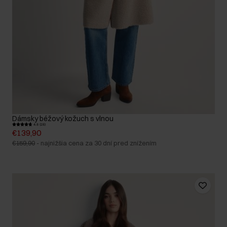
Dámsky béžový kožuch s vlnou
4.8 (28)
€139,90
€159,90
-
najnižšia cena za 30 dní pred znížením