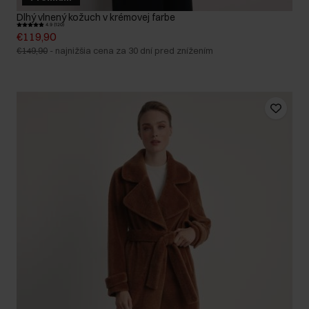
Dlhý vlnený kožuch v krémovej farbe
4.9 (120)
€119,90
€149,90
-
najnižšia cena za 30 dní pred znížením