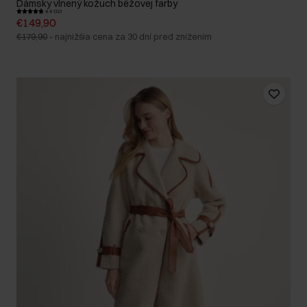
Dámsky vlnený kožuch béžovej farby
4.9 (32)
€149,90
€179,90
-
najnižšia cena za 30 dní pred znížením