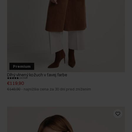
Premium
Dlhý vlnený kožuch v ťavej farbe
4.9 (120)
€119,90
€149,90
-
najnižšia cena za 30 dní pred znížením