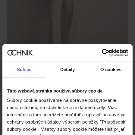
Súhlas
Detaily
O cookies
Premium
Dámsky vlnený kožuch v ťavej farbe
4.9 (113)
€129,90
Táto webová stránka používa súbory cookie
€219,90
-
najnižšia cena za 30 dní pred znížením
Súbory cookie používame na správne poskytovanie
našich služieb, na štatistické a reklamné účely. Viac
informácií o tom si môžete prečítať a upraviť nastavenia
ochrany osobných údajov výberom položky "Prispôsobiť
súbory cookie". Všetky súbory cookie môžete tiež prijať