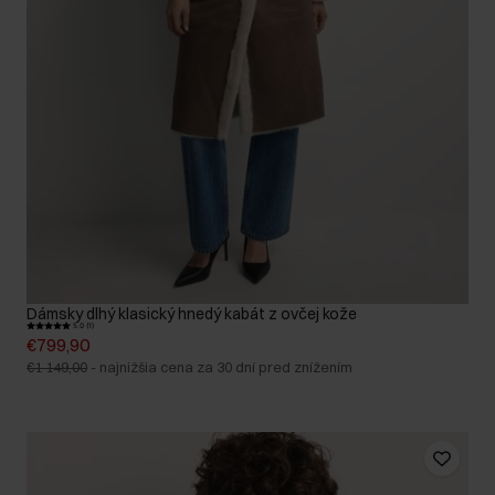
Dámsky dlhý klasický hnedý kabát z ovčej kože
5.0 (1)
€799,90
€1 149,00
-
najnižšia cena za 30 dní pred znížením