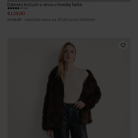
Dámsky kožuch s vlnou v hnedej farbe
4.8 (28)
€129,90
€149,90
-
najnižšia cena za 30 dní pred znížením