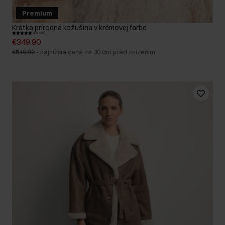
Premium
Krátka prírodná kožušina v krémovej farbe
4.9 (28)
€349,90
€549,90
-
najnižšia cena za 30 dní pred znížením