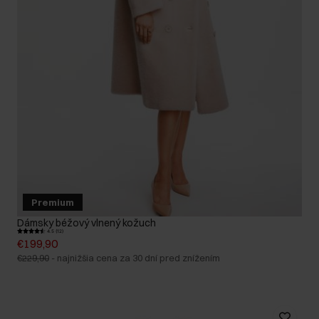
Premium
Dámsky béžový vlnený kožuch
4.5 (12)
€199,90
€229,90
-
najnižšia cena za 30 dní pred znížením