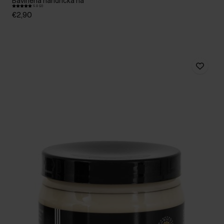
Bavlnená handrička na
5.0 (2)
€2,90