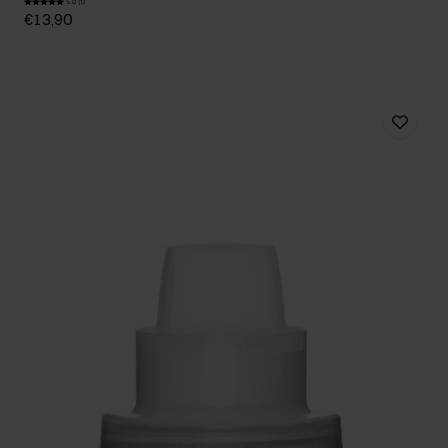
5.0 (1)
€13,90