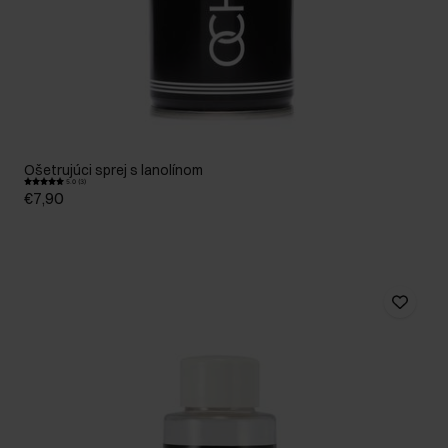
Ošetrujúci sprej s lanolínom
5.0 (3)
€7,90