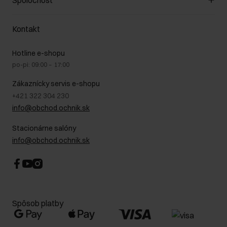
Spoločnosť
Spôsob platby
Pravidlá propagácie
Náklady na doručenie
Záruka a reklamácie
O nás
Vrátenie
Kontakt
Starostlivosť o kožu
Stacionárne obchody
Na cestách
GDPR - Zásady ochrany osobných údajov
Hotline e-shopu
Bezpečné nakupovanie
Právne informácie
po-pi: 09:00 – 17:00
Blog
Kontakt
Najčastejšie kladené otázky (FAQ)
Zákaznícky servis e-shopu
+421 322 304 230
info@obchod.ochnik.sk
Stacionárne salóny
info@obchod.ochnik.sk
Spôsob platby