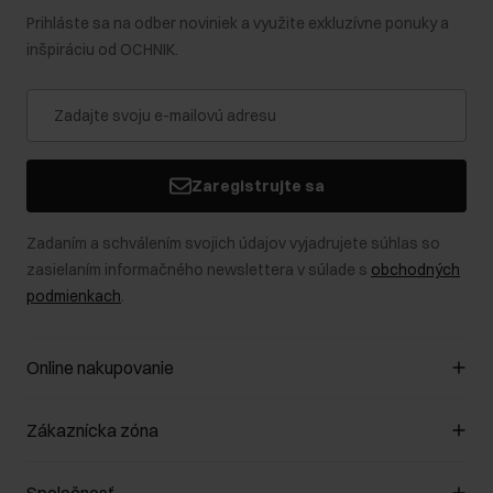
Prihláste sa na odber noviniek a využite exkluzívne ponuky a
inšpiráciu od OCHNIK.
Zaregistrujte sa
Zadaním a schválením svojich údajov vyjadrujete súhlas so
zasielaním informačného newslettera v súlade s
obchodných
podmienkach
.
Online nakupovanie
Spravovať súbory cookie
Zákaznícka zóna
O obchode
Pravidlá obchodu
Zákazníky klub