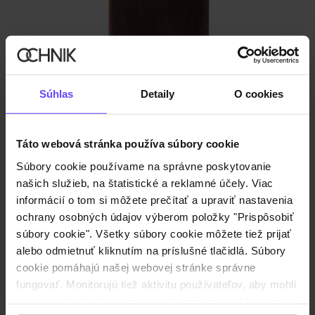
Súhlas
Detaily
O cookies
Táto webová stránka používa súbory cookie
Súbory cookie používame na správne poskytovanie
našich služieb, na štatistické a reklamné účely. Viac
informácií o tom si môžete prečítať a upraviť nastavenia
ochrany osobných údajov výberom položky "Prispôsobiť
súbory cookie". Všetky súbory cookie môžete tiež prijať
alebo odmietnuť kliknutím na príslušné tlačidlá. Súbory
cookie pomáhajú našej webovej stránke správne
fungovať. Monitorujú tiež aktivitu používateľov, aby mohli
Kefa na leštenie obuvi
zobrazovať obsah na mieru, odporúčania a reklamné
5.0 (1)
€11,90