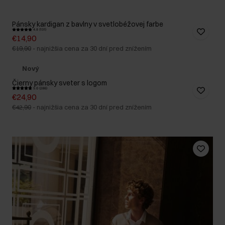
Pánsky kardigan z bavlny v svetlobéžovej farbe
4.8 (131)
€14,90
€19,90
-
najnižšia cena za 30 dní pred znížením
Nový
Čierny pánsky sveter s logom
5.0 (286)
€24,90
€42,90
-
najnižšia cena za 30 dní pred znížením