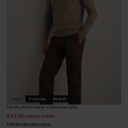
Nový
Premium
NEW20
Pánsky vlnený sveter v kamelovej farbe
€47,92
-
cena s kódom
€59,90
-
aktuálna cena