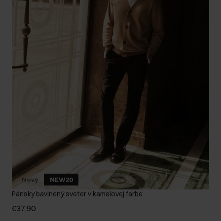
Nový
NEW20
Pánsky bavlnený sveter v kamelovej farbe
€37,90