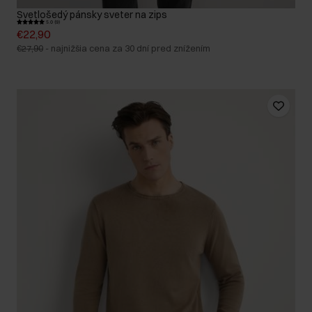
Svetlošedý pánsky sveter na zips
5.0 (9)
€22,90
€27,90
-
najnižšia cena za 30 dní pred znížením