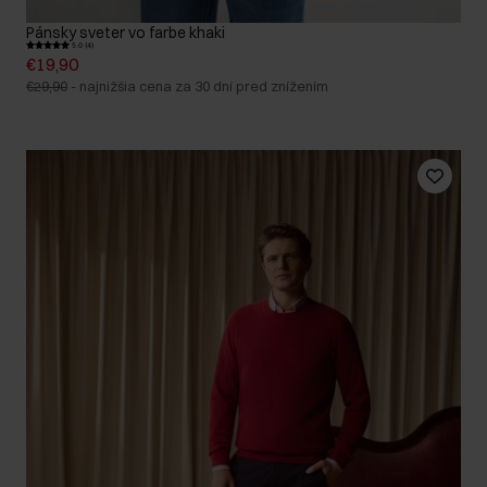
Pánsky sveter vo farbe khaki
5.0 (4)
€19,90
€29,90
-
najnižšia cena za 30 dní pred znížením