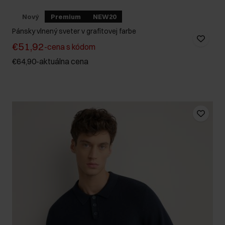
Nový
Premium
NEW20
Pánsky vlnený sveter v grafitovej farbe
€51,92
-
cena s kódom
€64,90
-
aktuálna cena