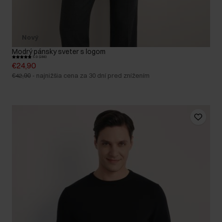
Nový
Modrý pánsky sveter s logom
5.0 (286)
€24,90
€42,90
-
najnižšia cena za 30 dní pred znížením