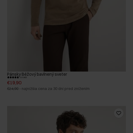
Pánsky Béžový bavlnený sveter
5.0 (40)
€19,90
€24,90
-
najnižšia cena za 30 dní pred znížením