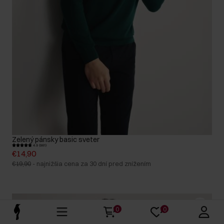
Zelený pánsky basic sveter
4.9 (981)
€14,90
€19,90
-
najnižšia cena za 30 dní pred znížením
0
0