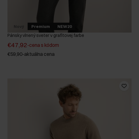
Nový
Premium
NEW20
Pánsky vlnený sveter v grafitovej farbe
€47,92
-
cena s kódom
€59,90
-
aktuálna cena