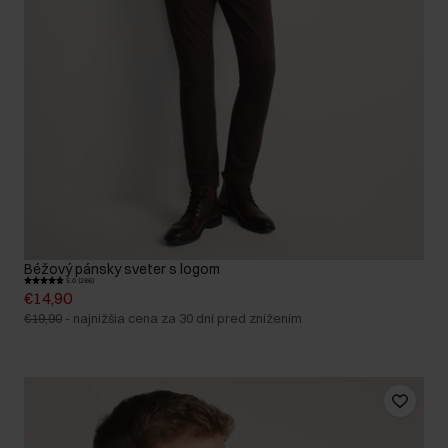
Béžový pánsky sveter s logom
5.0 (286)
€14,90
€19,90
-
najnižšia cena za 30 dní pred znížením