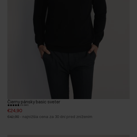
Čierny pánsky basic sveter
4.9 (981)
€24,90
€42,90
-
najnižšia cena za 30 dní pred znížením