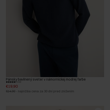
Pánsky bavlnený sveter v námorníckej modrej farbe
5.0 (2)
€19,90
€24,90
-
najnižšia cena za 30 dní pred znížením