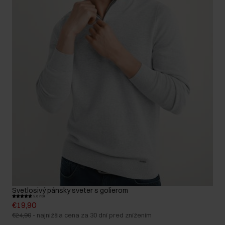
Svetlosivý pánsky sveter s golierom
5.0 (13)
€19,90
€24,90
-
najnižšia cena za 30 dní pred znížením