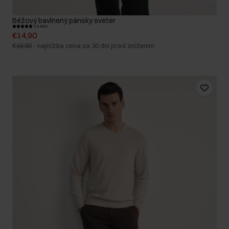
Béžový bavlnený pánsky sveter
4.9 (981)
€14,90
€19,90
-
najnižšia cena za 30 dní pred znížením