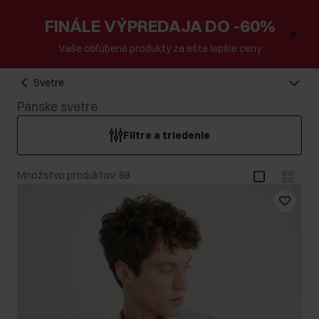
FINÁLE VÝPREDAJA DO -60%
Vaše obľúbené produkty za ešte lepšie ceny
Svetre
Pánske svetre
Filtre a triedenie
Množstvo produktov: 88