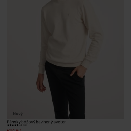
Nový
Pánsky béžový bavlnený sveter
4.9 (981)
€24,90