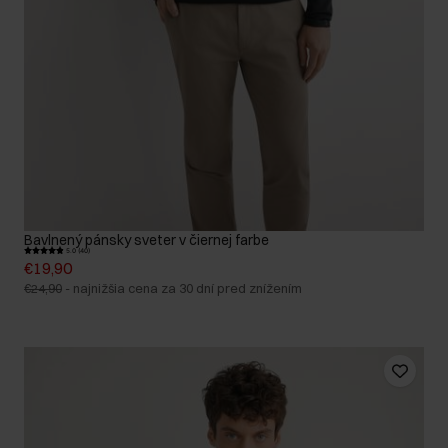
Bavlnený pánsky sveter v čiernej farbe
5.0 (40)
€19,90
€24,90
-
najnižšia cena za 30 dní pred znížením