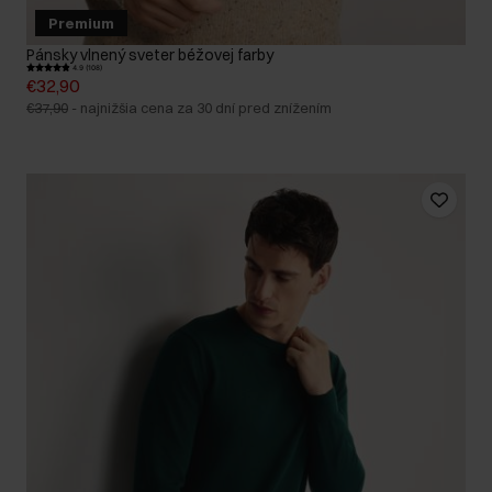
Premium
Pánsky vlnený sveter béžovej farby
4.9 (108)
€32,90
€37,90
-
najnižšia cena za 30 dní pred znížením