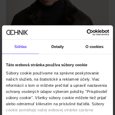
Súhlas
Detaily
O cookies
Táto webová stránka používa súbory cookie
Súbory cookie používame na správne poskytovanie
našich služieb, na štatistické a reklamné účely. Viac
informácií o tom si môžete prečítať a upraviť nastavenia
ochrany osobných údajov výberom položky "Prispôsobiť
súbory cookie". Všetky súbory cookie môžete tiež prijať
alebo odmietnuť kliknutím na príslušné tlačidlá. Súbory
Pánsky hnedý kožený kabát z ovčej kože
cookie pomáhajú našej webovej stránke správne
5.0 (1)
€579,90