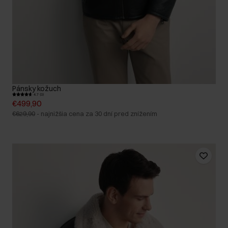
Pánsky kožuch
4.7 (3)
€499,90
€629,90
-
najnižšia cena za 30 dní pred znížením