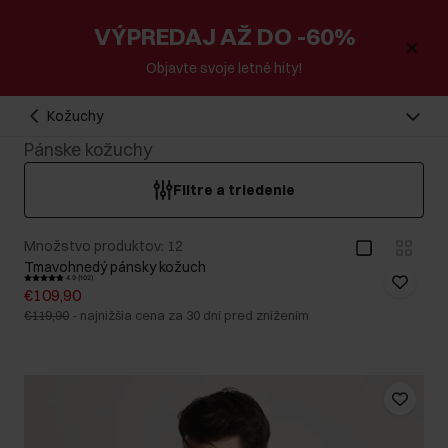
VÝPREDAJ AŽ DO -60%
Objavte svoje letné hity!
Kožuchy
Pánske kožuchy
Filtre a triedenie
Množstvo produktov: 12
Tmavohnedý pánsky kožuch
4.9 (102)
€109,90
€119,90
-
najnižšia cena za 30 dní pred znížením