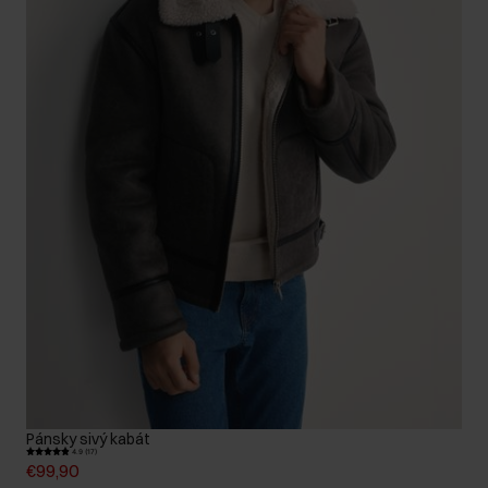
Pánsky sivý kabát
4.9 (17)
€99,90