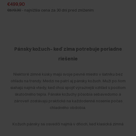
€499,90
€579,90
-
najnižšia cena za 30 dní pred znížením
Pánsky kožuch– keď zima potrebuje poriadne
riešenie
Niektoré zimné kúsky majú svoje pevné miesto v šatníku bez
ohľadu na trendy. Medzi ne patrí aj pánsky kožuch. Muži po ňom
siahajú najmä vtedy, keď chcú spojiť výraznejší vzhľad s pocitom
skutočného tepla. Pánske kožuchy pôsobia sebavedomo a
zároveň zostávajú praktické na každodenné nosenie počas
chladného obdobia.
Kožuch pánsky sa osvedčí najmä v dňoch, keď klasická zimná
bunda nestačí. Pomáha udržať príjemné teplo aj pri nízkych