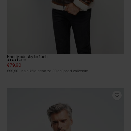
Hnedý pánsky kožuch
4.9 (15)
€79,90
€99,90
-
najnižšia cena za 30 dní pred znížením