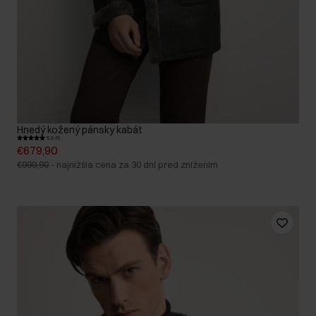
Hnedý kožený pánsky kabát
5.0 (1)
€679,90
€999,90
-
najnižšia cena za 30 dní pred znížením