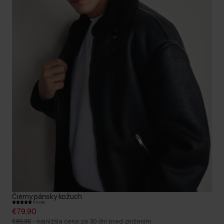
Čierny pánsky kožuch
5.0 (36)
€79,90
€89,90
-
najnižšia cena za 30 dní pred znížením