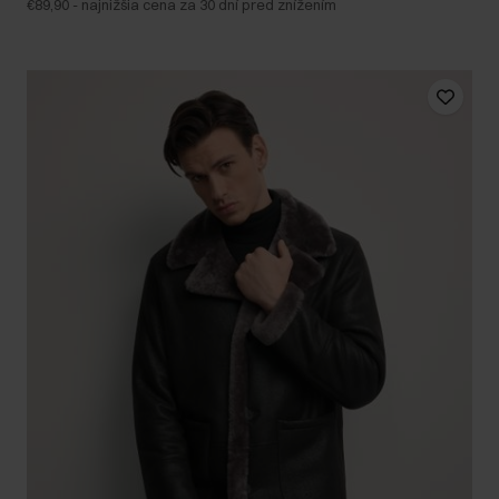
€89,90
-
najnižšia cena za 30 dní pred znížením