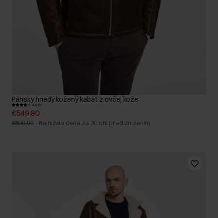
Pánsky hnedý kožený kabát z ovčej kože
4.0 (1)
€549,90
€599,90
-
najnižšia cena za 30 dní pred znížením