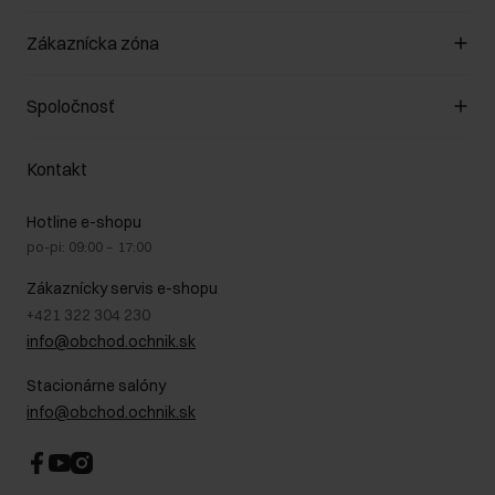
Spravovať súbory cookie
Zákaznícka zóna
O obchode
Pravidlá obchodu
Zákazníky klub
Spoločnosť
Spôsob platby
Pravidlá propagácie
Náklady na doručenie
Záruka a reklamácie
O nás
Vrátenie
Kontakt
Starostlivosť o kožu
Stacionárne obchody
Na cestách
GDPR - Zásady ochrany osobných údajov
Hotline e-shopu
Bezpečné nakupovanie
Právne informácie
po-pi: 09:00 – 17:00
Blog
Kontakt
Najčastejšie kladené otázky (FAQ)
Zákaznícky servis e-shopu
+421 322 304 230
info@obchod.ochnik.sk
Stacionárne salóny
info@obchod.ochnik.sk