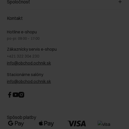
Spoločnosť
Spôsob platby
Pravidlá propagácie
Náklady na doručenie
Záruka a reklamácie
O nás
Vrátenie
Kontakt
Starostlivosť o kožu
Stacionárne obchody
Na cestách
GDPR - Zásady ochrany osobných údajov
Hotline e-shopu
Bezpečné nakupovanie
Právne informácie
po-pi: 09:00 – 17:00
Blog
Kontakt
Najčastejšie kladené otázky (FAQ)
Zákaznícky servis e-shopu
+421 322 304 230
info@obchod.ochnik.sk
Stacionárne salóny
info@obchod.ochnik.sk
Spôsob platby