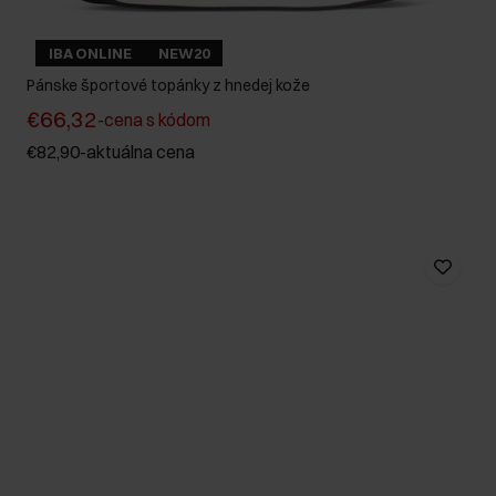
IBA ONLINE
NEW20
Pánske športové topánky z hnedej kože
€66,32
-
cena s kódom
€82,90
-
aktuálna cena