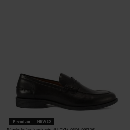
Premium
NEW20
Pánske kožené mokasíny BUTYM-0506-99(Z26)