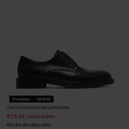
Premium
NEW20
Čierne kožené pánske poltopánky
€75,92
-
cena s kódom
€94,90
-
aktuálna cena