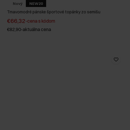
Nový
NEW20
Tmavomodré pánske športové topánky zo semišu
€66,32
-
cena s kódom
€82,90
-
aktuálna cena