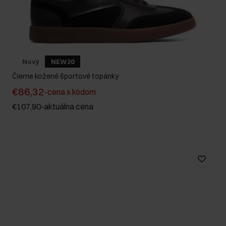
Nový
NEW20
Čierne kožené športové topánky
€86,32
-
cena s kódom
€107,90
-
aktuálna cena