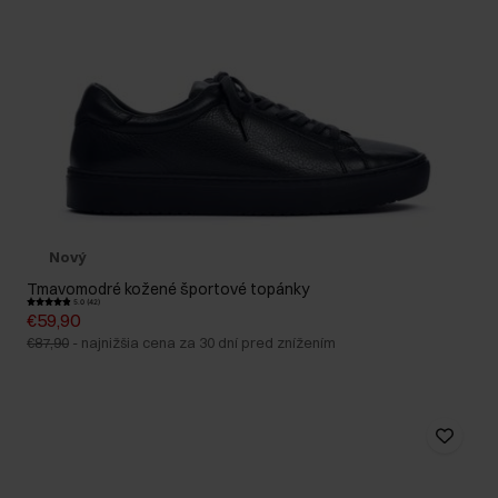
Nový
Tmavomodré kožené športové topánky
5.0 (42)
€59,90
€87,90
-
najnižšia cena za 30 dní pred znížením