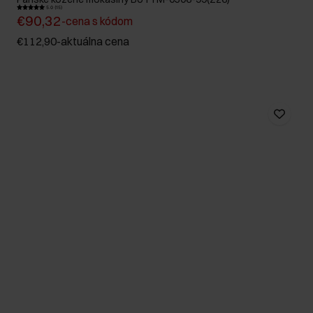
5.0 (15)
€90,32
-
cena s kódom
€112,90
-
aktuálna cena