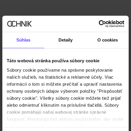
Súhlas
Detaily
O cookies
Táto webová stránka používa súbory cookie
Nový
NEW20
Súbory cookie používame na správne poskytovanie
našich služieb, na štatistické a reklamné účely. Viac
Čierne kožené pánske športové topánky
informácií o tom si môžete prečítať a upraviť nastavenia
€70,32
-
cena s kódom
ochrany osobných údajov výberom položky "Prispôsobiť
€87,90
-
aktuálna cena
súbory cookie". Všetky súbory cookie môžete tiež prijať
alebo odmietnuť kliknutím na príslušné tlačidlá. Súbory
cookie pomáhajú našej webovej stránke správne
fungovať. Monitorujú tiež aktivitu používateľov, aby mohli
zobrazovať obsah na mieru, odporúčania a reklamné