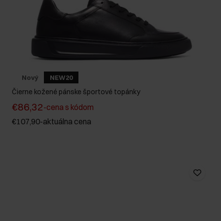
Nový
NEW20
Čierne kožené pánske športové topánky
€86,32
-
cena s kódom
€107,90
-
aktuálna cena