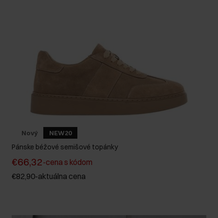
Nový
NEW20
Pánske béžové semišové topánky
€66,32
-
cena s kódom
€82,90
-
aktuálna cena