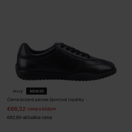
Nový
NEW20
Čierne kožené pánske športové topánky
€66,32
-
cena s kódom
€82,90
-
aktuálna cena