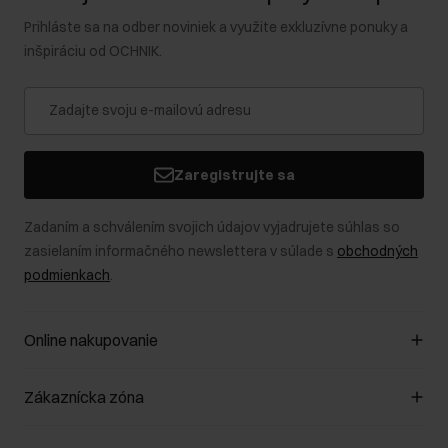
Prihláste sa na odber noviniek a využite exkluzívne ponuky a
inšpiráciu od OCHNIK.
Zaregistrujte sa
Zadaním a schválením svojich údajov vyjadrujete súhlas so
zasielaním informačného newslettera v súlade s
obchodných
podmienkach
.
Online nakupovanie
Spravovať súbory cookie
Zákaznícka zóna
O obchode
Pravidlá obchodu
Zákazníky klub