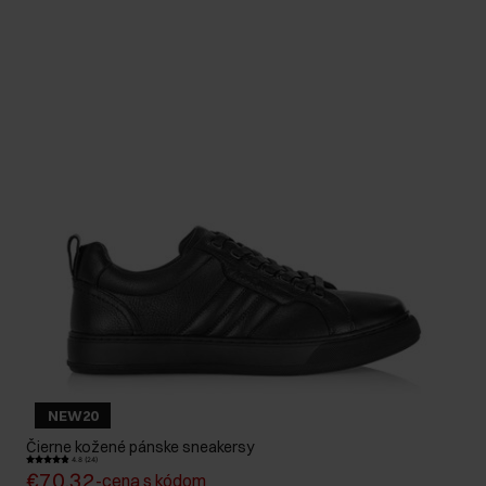
NEW20
Čierne kožené pánske sneakersy
4.8 (24)
€70,32
-
cena s kódom