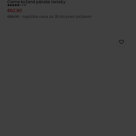
Čierne kožené pánske tenisky
5.0 (6)
€62,90
€69,90
-
najnižšia cena za 30 dní pred znížením