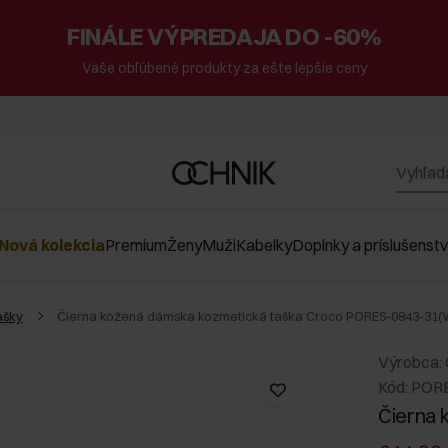
FINÁLE VÝPREDAJA DO -60%
Vaše obľúbené produkty za ešte lepšie ceny
Nová kolekcia
Premium
Ženy
Muži
Kabelky
Doplnky a príslušenst
ašky
Čierna kožená dámska kozmetická taška Croco PORES-0843-31(
Výrobca:
Kód: POR
Čierna 