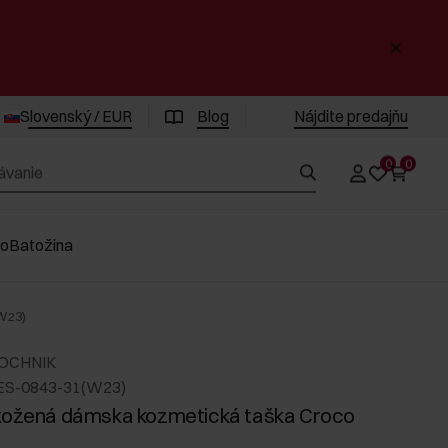
Slovenský / EUR
Blog
Nájdite predajňu
0
0
vo
Batožina
W23)
 OCHNIK
ES-0843-31(W23)
kožená dámska kozmetická taška Croco