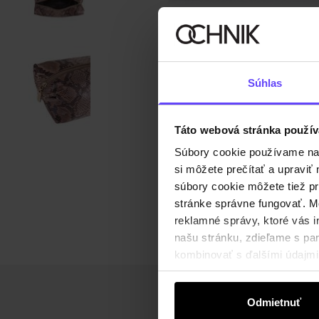
Súhlas
Táto webová stránka použív
Súbory cookie používame na s
si môžete prečítať a upravi
súbory cookie môžete tiež pr
stránke správne fungovať. Mo
reklamné správy, ktoré vás i
našu stránku, zdieľame s part
kombinovať s ďalšími údajmi, 
Odmietnuť