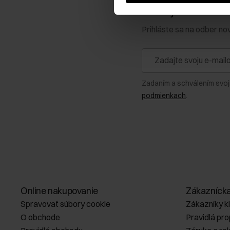
Získajte zľavu 1
Prihláste sa na odber no
Zadaním a schválením svoj
podmienkach
.
Online nakupovanie
Zákazníck
Spravovať súbory cookie
Zákazníky k
O obchode
Pravidlá pr