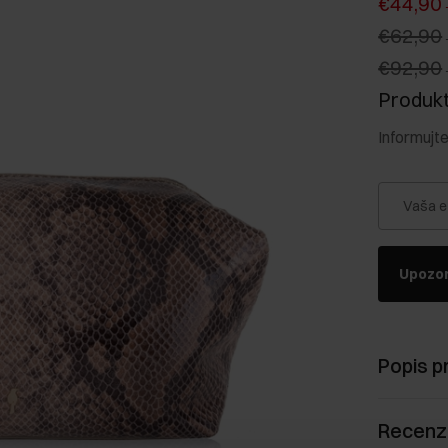
€44,90
€62,90
€92,90
Produkt 
Informujt
Vaša e
Upozor
Popis p
Recenz