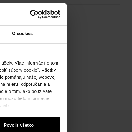
O cookies
účely. Viac informácií o tom
biť súbory cookie". Všetky
okie pomáhajú našej webovej
 na mieru, odporúčania a
ácie o tom, ako používate
ri môžu tieto informácie
žieb.
Povoliť všetko