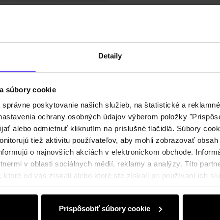
Detaily
a súbory cookie
právne poskytovanie našich služieb, na štatistické a reklamné 
ť nastavenia ochrany osobných údajov výberom položky "Prispôso
ijať alebo odmietnuť kliknutím na príslušné tlačidlá. Súbory co
nitorujú tiež aktivitu používateľov, aby mohli zobrazovať obsah
nformujú o najnovších akciách v elektronickom obchode. Inform
nermi v oblasti sociálnych médií, reklamy a analýzy. Títo partne
ktoré od vás získali alebo ktoré ste získali pri používaní ich slu
Prispôsobiť súbory cookie