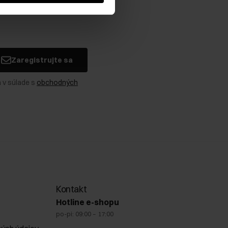
Zaregistrujte sa
 v súlade s
obchodných
Kontakt
Hotline e-shopu
po-pi: 09:00 – 17:00