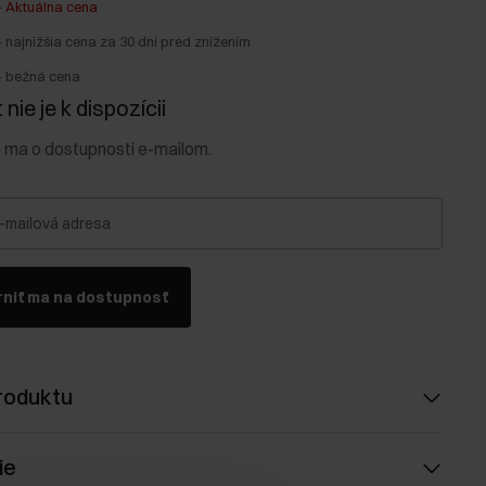
-
Aktuálna cena
-
najnižšia cena za 30 dní pred znížením
-
bežná cena
nie je k dispozícii
e ma o dostupnosti e-mailom.
-mailová adresa
niť ma na dostupnosť
roduktu
ie