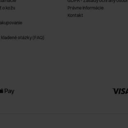
klamácie
GDPR - Zásady ochrany osobn
ť o kožu
Právne informácie
Kontakt
akupovanie
e kladené otázky (FAQ)