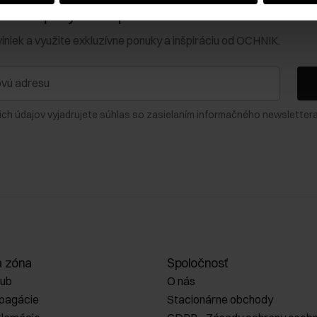
0 € na prvý nákup!
viniek a využite exkluzívne ponuky a inšpiráciu od OCHNIK.
ich údajov vyjadrujete súhlas so zasielaním informačného newslettera
a zóna
Spoločnosť
lub
O nás
opagácie
Stacionárne obchody