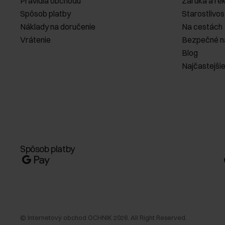
Pravidlá obchodu
Záruka a re
Spôsob platby
Starostlivos
Náklady na doručenie
Na cestách
Vrátenie
Bezpečné n
Blog
Najčastejši
Spôsob platby
©
Internetový obchod OCHNIK
2026
. All Right Reserved.