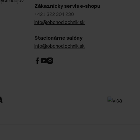
ých údajov
Zákaznícky servis e-shopu
+421 322 304 230
info@obchod.ochnik.sk
Stacionárne salóny
info@obchod.ochnik.sk