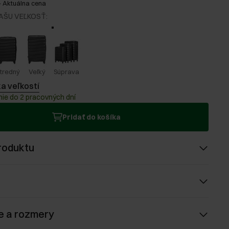
-
Aktuálna cena
AŠU VEĽKOSŤ
:
tredný
Veľký
Súprava
a veľkostí
ie do 2 pracovných dní
Pridať do košíka
roduktu
e a rozmery