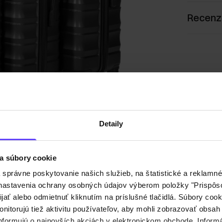
Recenz
Detaily
a súbory cookie
právne poskytovanie našich služieb, na štatistické a reklamné 
ť nastavenia ochrany osobných údajov výberom položky "Prispôso
ijať alebo odmietnuť kliknutím na príslušné tlačidlá. Súbory co
nitorujú tiež aktivitu používateľov, aby mohli zobrazovať obsah
nformujú o najnovších akciách v elektronickom obchode. Inform