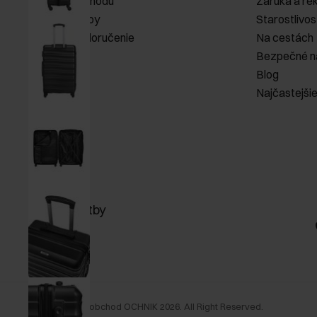
Pravidlá obchodu
Záruka a re
Spôsob platby
Starostlivos
Náklady na doručenie
Na cestách
Vrátenie
Bezpečné n
Blog
Najčastejši
Spôsob platby
©
Internetový obchod OCHNIK
2026
. All Right Reserved.