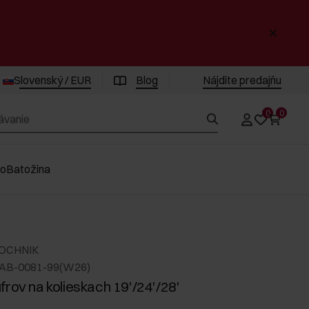
Slovenský / EUR
Blog
Nájdite predajňu
0
0
vo
Batožina
 OCHNIK
LAB-0081-99(W26)
frov na kolieskach 19'/24'/28'