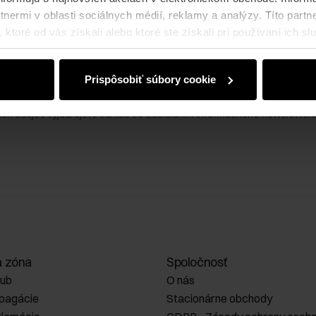
0 € na prvý nákup!
nermi v oblasti sociálnych médií, reklamy a analýzy. Títo partne
ktoré od vás získali alebo ktoré ste získali pri používaní ich slu
viniek a využite exkluzívne ponuky a inšpiráciu od OCHNIK.
Prispôsobiť súbory cookie
ich údajov vyjadrujete súhlas so zasielaním informačného newslettera
a zóna
Spoločnosť
lub
O nás
opagácie
Stacionárne obchody