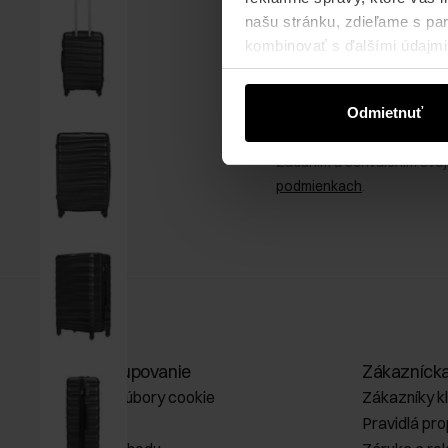
Získajte zľavu 1
našu stránku, zdieľame s part
kombinovať s ďalšími údajmi, 
Prihláste sa na odber no
Odmietnuť
Zadaním a schválením svoj
podmienkach
.
Online nakupovanie
Zákazníck
Spravovať súbory cookie
Zákazníky k
O obchode
Pravidlá pr