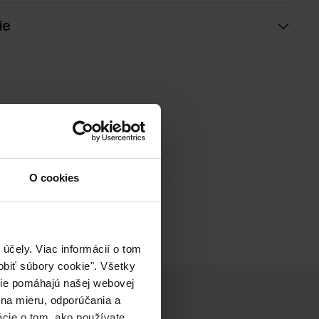
ie
O cookies
účely. Viac informácií o tom
biť súbory cookie". Všetky
okie pomáhajú našej webovej
 na mieru, odporúčania a
ácie o tom, ako používate