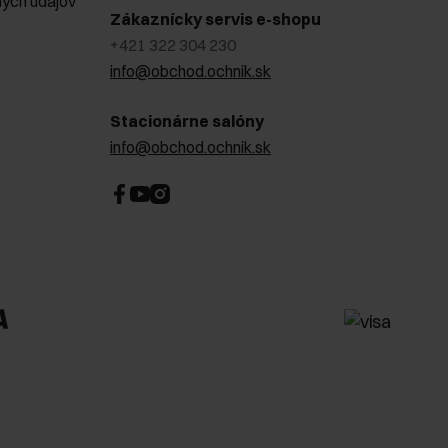
ých údajov
Zákaznícky servis e-shopu
+421 322 304 230
info@obchod.ochnik.sk
Stacionárne salóny
info@obchod.ochnik.sk