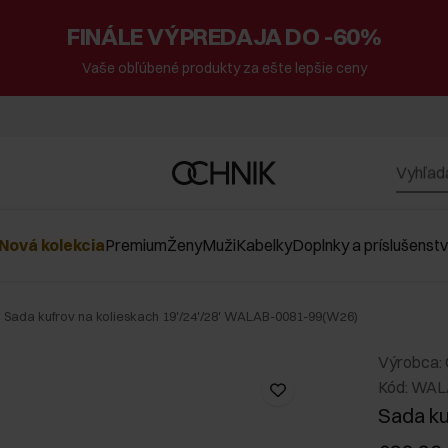
FINÁLE VÝPREDAJA DO -60%
Vaše obľúbené produkty za ešte lepšie ceny
Nová kolekcia
Premium
Ženy
Muži
Kabelky
Doplnky a príslušenst
Sada kufrov na kolieskach 19'/24'/28' WALAB-0081-99(W26)
Výrobca:
Kód: WA
Sada ku