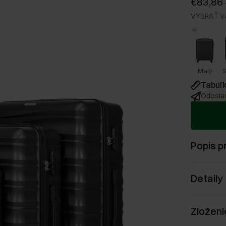
€83,86
VYBRAŤ V
Malý
S
Tabuľk
Odoslan
Popis p
Detaily
Zloženi