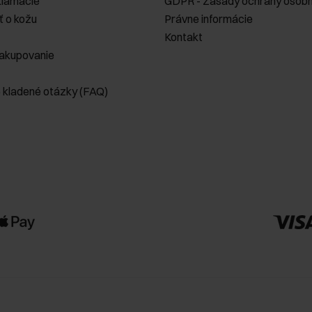
klamácie
GDPR - Zásady ochrany osobn
ť o kožu
Právne informácie
Kontakt
akupovanie
e kladené otázky (FAQ)