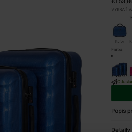
€153,8
VYBRAŤ V
Kufor
K
Farba
:
Odoslan
Popis p
Detaily