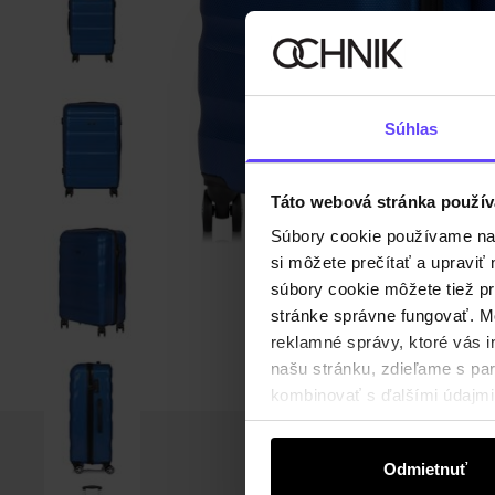
Súhlas
Táto webová stránka použív
Súbory cookie používame na s
si môžete prečítať a upravi
súbory cookie môžete tiež pr
stránke správne fungovať. Mo
reklamné správy, ktoré vás i
našu stránku, zdieľame s part
kombinovať s ďalšími údajmi, 
Odmietnuť