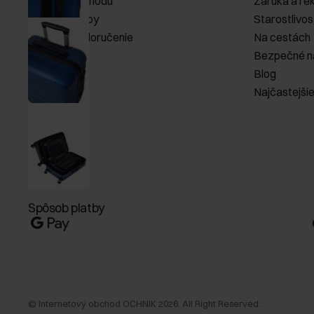
Pravidlá obchodu
Záruka a re
Spôsob platby
Starostlivos
Náklady na doručenie
Na cestách
Vrátenie
Bezpečné n
Blog
Najčastejši
Spôsob platby
©
Internetový obchod OCHNIK
2026
. All Right Reserved.