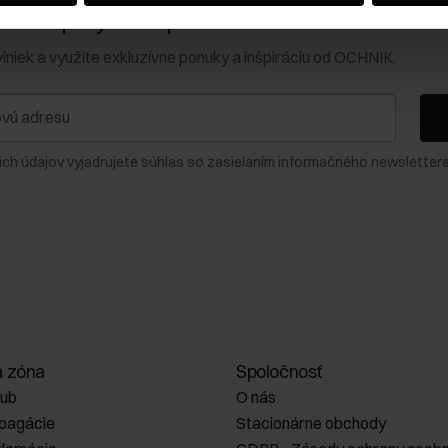
0 € na prvý nákup!
viniek a využite exkluzívne ponuky a inšpiráciu od OCHNIK.
ich údajov vyjadrujete súhlas so zasielaním informačného newslettera
a zóna
Spoločnosť
lub
O nás
opagácie
Stacionárne obchody