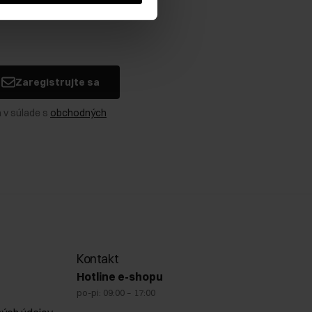
Zaregistrujte sa
 v súlade s
obchodných
Kontakt
Hotline e-shopu
po-pi: 09:00 – 17:00