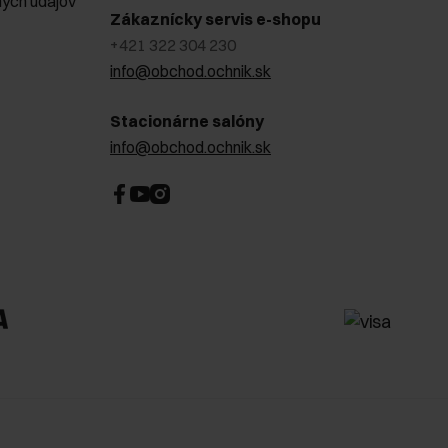
ých údajov
Zákaznícky servis e-shopu
+421 322 304 230
info@obchod.ochnik.sk
Stacionárne salóny
info@obchod.ochnik.sk