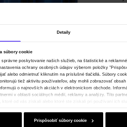
Zloženi
Detaily
Recenz
a súbory cookie
právne poskytovanie našich služieb, na štatistické a reklamné 
ť nastavenia ochrany osobných údajov výberom položky "Prispôso
ijať alebo odmietnuť kliknutím na príslušné tlačidlá. Súbory co
nitorujú tiež aktivitu používateľov, aby mohli zobrazovať obsah
nformujú o najnovších akciách v elektronickom obchode. Inform
nermi v oblasti sociálnych médií, reklamy a analýzy. Títo partne
ktoré od vás získali alebo ktoré ste získali pri používaní ich slu
Prispôsobiť súbory cookie