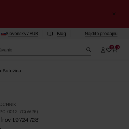
Slovenský / EUR
Blog
Nájdite predajňu
0
0
vo
Batožina
 OCHNIK
LPC-0012-7C(W26)
frov 19'/24'/28'