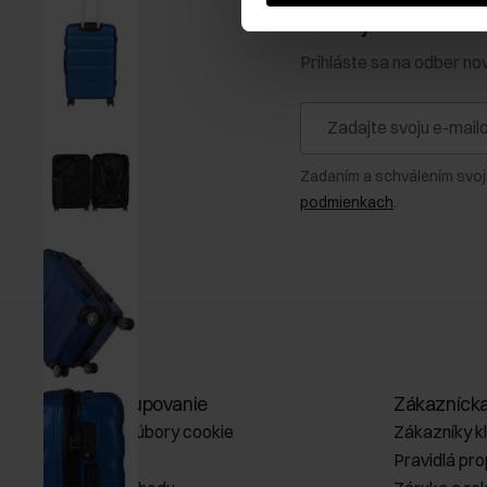
Získajte zľavu 1
Prihláste sa na odber no
Zadaním a schválením svoj
podmienkach
.
Online nakupovanie
Zákazníck
Spravovať súbory cookie
Zákazníky k
O obchode
Pravidlá pr