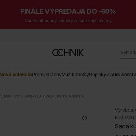
FINÁLE VÝPREDAJA DO -60%
Vaše obľúbené produkty za ešte lepšie ceny
Nová kolekcia
Premium
Ženy
Muži
Kabelky
Doplnky a príslušenst
Sada kufrov 19'/24'/28' WALPC-0012-7C(W26)
Výrobca:
Kód: WA
Sada ku