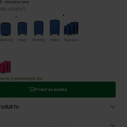
6
-
Aktuálna cena
AŠU VEĽKOSŤ
:
abínový
Malý
Stredný
Veľký
Súprava
ie do 2 pracovných dní
Pridať do košíka
roduktu