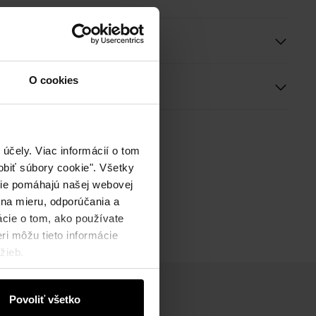
e a rozmery
O cookies
ie
účely. Viac informácií o tom
biť súbory cookie". Všetky
okie pomáhajú našej webovej
 na mieru, odporúčania a
ácie o tom, ako používate
ri môžu tieto informácie
žieb.
Povoliť všetko