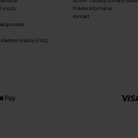
klamácie
GDPR - Zásady ochrany osobn
ť o kožu
Právne informácie
Kontakt
akupovanie
e kladené otázky (FAQ)