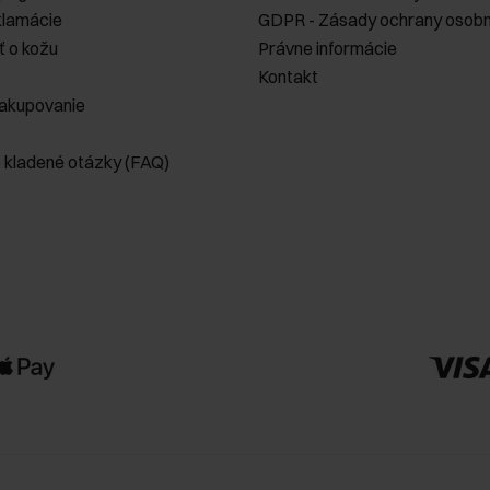
klamácie
GDPR - Zásady ochrany osobn
ť o kožu
Právne informácie
Kontakt
akupovanie
e kladené otázky (FAQ)