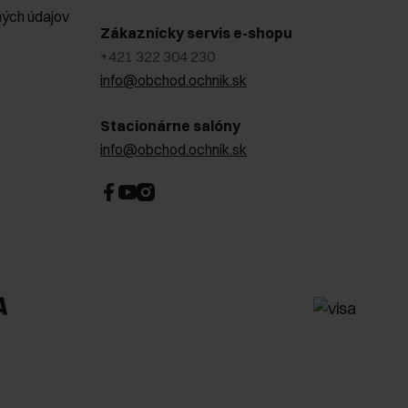
ých údajov
Zákaznícky servis e-shopu
+421 322 304 230
info@obchod.ochnik.sk
Stacionárne salóny
info@obchod.ochnik.sk