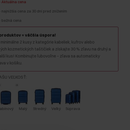
-
Aktuálna cena
-
najnižšia cena za 30 dní pred znížením
-
bežná cena
 produktov = väčšia úspora!
 minimálne 2 kusy z kategórie kabeliek, kufrov alebo
ch kozmetických taštičiek a získajte 30 % zľavu na druhý a
alší kus! Kombinujte ľubovoľne – zľava sa automaticky
va v košíku.
AŠU VEĽKOSŤ
:
abínový
Malý
Stredný
Veľký
Súprava