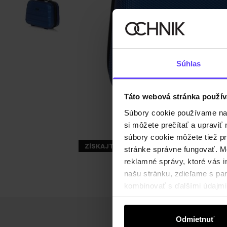
Súhlas
Táto webová stránka použív
Súbory cookie používame na s
si môžete prečítať a upravi
súbory cookie môžete tiež pr
ZÍSKAJTE -30%
stránke správne fungovať. Mo
reklamné správy, ktoré vás i
našu stránku, zdieľame s part
kombinovať s ďalšími údajmi, 
Odmietnuť