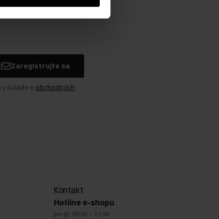
Zaregistrujte sa
 v súlade s
obchodných
Kontakt
Hotline e-shopu
po-pi: 09:00 – 17:00