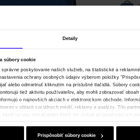
Odoslan
Detaily
Popis p
a súbory cookie
právne poskytovanie našich služieb, na štatistické a reklamné 
Zloženi
ť nastavenia ochrany osobných údajov výberom položky "Prispôso
ijať alebo odmietnuť kliknutím na príslušné tlačidlá. Súbory co
Recenz
nitorujú tiež aktivitu používateľov, aby mohli zobrazovať obsah
nformujú o najnovších akciách v elektronickom obchode. Inform
nermi v oblasti sociálnych médií, reklamy a analýzy. Títo partne
ktoré od vás získali alebo ktoré ste získali pri používaní ich slu
Prispôsobiť súbory cookie