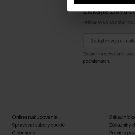
Získajte zľavu 1
Prihláste sa na odber no
Zadaním a schválením svoj
podmienkach
.
Online nakupovanie
Zákazníck
Spravovať súbory cookie
Zákazníky k
O obchode
Pravidlá pr