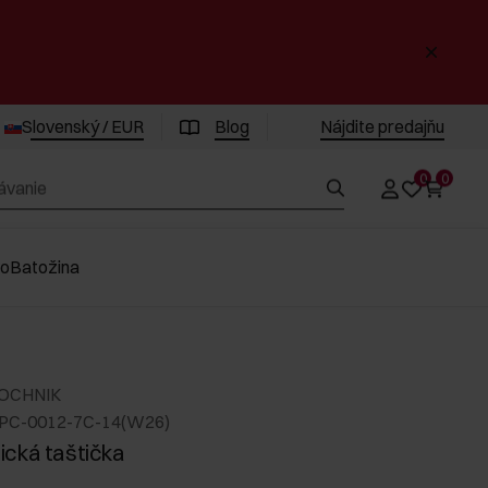
Slovenský / EUR
Blog
Nájdite predajňu
0
0
vo
Batožina
 OCHNIK
PC-0012-7C-14(W26)
cká taštička