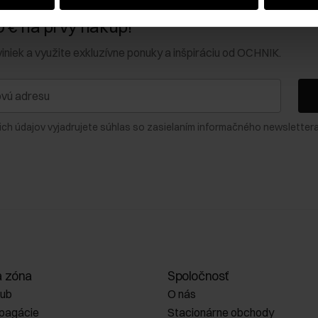
0 € na prvý nákup!
viniek a využite exkluzívne ponuky a inšpiráciu od OCHNIK.
ich údajov vyjadrujete súhlas so zasielaním informačného newslettera
a zóna
Spoločnosť
lub
O nás
opagácie
Stacionárne obchody