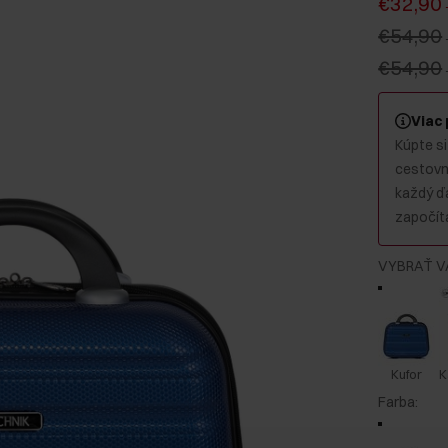
€32,90
€54,90
€54,90
Viac
Kúpte si
cestovný
každý ď
započíta
VYBRAŤ V
Kufor
K
Farba
: