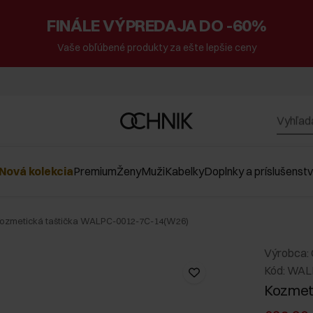
FINÁLE VÝPREDAJA DO -60%
Vaše obľúbené produkty za ešte lepšie ceny
Nová kolekcia
Premium
Ženy
Muži
Kabelky
Doplnky a príslušenst
ozmetická taštička WALPC-0012-7C-14(W26)
Výrobca:
Kód: WAL
Kozmeti