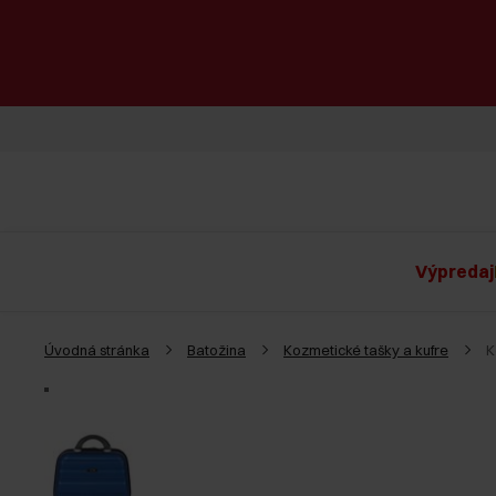
Výpredaj
Úvodná stránka
Batožina
Kozmetické tašky a kufre
K