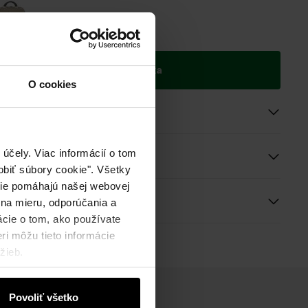
ie do 2 pracovných dní
Pridať do košíka
O cookies
roduktu
účely. Viac informácií o tom
e a rozmery
biť súbory cookie". Všetky
okie pomáhajú našej webovej
ie
 na mieru, odporúčania a
ácie o tom, ako používate
ri môžu tieto informácie
žieb.
Povoliť všetko