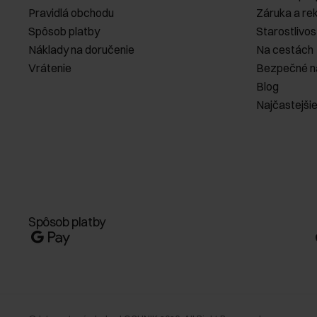
Pravidlá obchodu
Záruka a re
Spôsob platby
Starostlivos
Náklady na doručenie
Na cestách
Vrátenie
Bezpečné n
Blog
Najčastejši
Spôsob platby