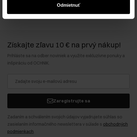
Recenzie
Odmietnuť
Získajte zľavu 10 € na prvý nákup!
Prihláste sa na odber noviniek a využite exkluzívne ponuky a
inšpiráciu od OCHNIK.
Zaregistrujte sa
Zadaním a schválením svojich údajov vyjadrujete súhlas so
zasielaním informačného newslettera v súlade s
obchodných
podmienkach
.