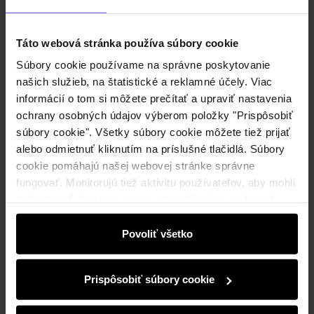
Táto webová stránka používa súbory cookie
Malý
Stredný
Veľký
Súprava
Súbory cookie používame na správne poskytovanie
Farba
:
našich služieb, na štatistické a reklamné účely. Viac
informácií o tom si môžete prečítať a upraviť nastavenia
ochrany osobných údajov výberom položky "Prispôsobiť
súbory cookie". Všetky súbory cookie môžete tiež prijať
Odoslanie do 2 pracovných dní
alebo odmietnuť kliknutím na príslušné tlačidlá. Súbory
cookie pomáhajú našej webovej stránke správne
Popis produktu
fungovať. Monitorujú tiež aktivitu používateľov, aby mohli
zobrazovať obsah na mieru, odporúčania a reklamné
správy, ktoré vás informujú o najnovších akciách v
Detaily
elektronickom obchode. Informácie o tom, ako používate
Povoliť všetko
našu stránku, zdieľame s partnermi v oblasti sociálnych
Zloženie a rozmery
médií, reklamy a analýzy. Títo partneri môžu tieto
Prispôsobiť súbory cookie
informácie kombinovať s ďalšími údajmi, ktoré od vás
získali alebo ktoré ste získali pri používaní ich služieb.