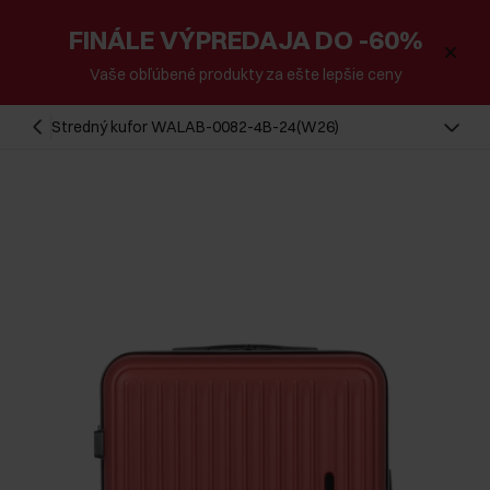
FINÁLE VÝPREDAJA DO -60%
Vaše obľúbené produkty za ešte lepšie ceny
Stredný kufor WALAB-0082-4B-24(W26)