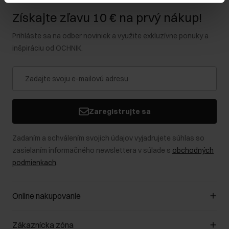
Získajte zľavu 10 € na prvý nákup!
Prihláste sa na odber noviniek a využite exkluzívne ponuky a
inšpiráciu od OCHNIK.
Zaregistrujte sa
Zadaním a schválením svojich údajov vyjadrujete súhlas so
zasielaním informačného newslettera v súlade s
obchodných
podmienkach
.
Online nakupovanie
Spravovať súbory cookie
Zákaznícka zóna