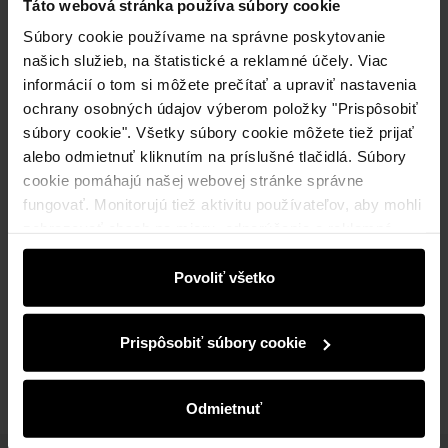
Táto webová stránka používa súbory cookie
Súbory cookie používame na správne poskytovanie
našich služieb, na štatistické a reklamné účely. Viac
informácií o tom si môžete prečítať a upraviť nastavenia
Odoslanie do 2 pracovných dní
ochrany osobných údajov výberom položky "Prispôsobiť
súbory cookie". Všetky súbory cookie môžete tiež prijať
Popis produktu
alebo odmietnuť kliknutím na príslušné tlačidlá. Súbory
cookie pomáhajú našej webovej stránke správne
Detaily
fungovať. Monitorujú tiež aktivitu používateľov, aby mohli
zobrazovať obsah na mieru, odporúčania a reklamné
správy, ktoré vás informujú o najnovších akciách v
Zloženie a rozmery
elektronickom obchode. Informácie o tom, ako používate
Povoliť všetko
našu stránku, zdieľame s partnermi v oblasti sociálnych
médií, reklamy a analýzy. Títo partneri môžu tieto
Recenzie
Prispôsobiť súbory cookie
informácie kombinovať s ďalšími údajmi, ktoré od vás
získali alebo ktoré ste získali pri používaní ich služieb.
Odmietnuť