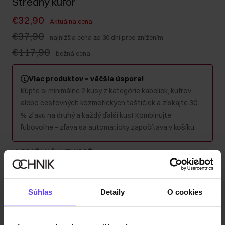
Stredný kufor
€32,90
-
Aktuálna cena
€37,90
-
najnižšia cena za 30 dní pred znížením
€117,90
-
bežná cena
Viac produktov = väčšia úspora!
Kúpte si minimálne 2 kusy z kategórie kabeliek, kufrov
alebo cestovných kozmetických taštičiek a získajte 30
% zľavu na druhý a každý ďalší kus! Kombinujte
ľubovoľne – zľava sa automaticky započítava v košíku.
VYBRAŤ VAŠU VEĽKOSŤ
:
Súhlas
Detaily
O cookies
Kabínový
Stredný
Veľký
Súprava
Farba
: