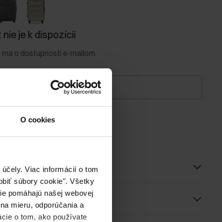
nie je k dispozícii
e ma o dostupnosti e-mailom.
-mailová adresa
O cookies
niť ma na dostupnosť
roduktu
účely. Viac informácií o tom
biť súbory cookie". Všetky
okie pomáhajú našej webovej
 na mieru, odporúčania a
ácie o tom, ako používate