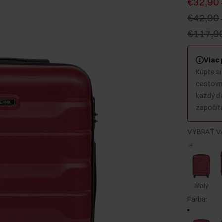
€32,90
€42,90
€117,9
Viac
Kúpte si
cestovný
každý ď
započíta
VYBRAŤ V
Malý
Farba
: