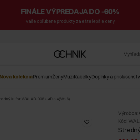
FINÁLE VÝPREDAJA DO -60%
Vaše obľúbené produkty za ešte lepšie ceny
Nová kolekcia
Premium
Ženy
Muži
Kabelky
Doplnky a príslušenst
tredný kufor WALAB-0067-4D-24(W26)
Výrobca:
Kód: WA
Stredný