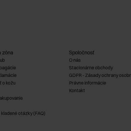
a zóna
Spoločnosť
lub
O nás
opagácie
Stacionárne obchody
klamácie
GDPR - Zásady ochrany osobn
ť o kožu
Právne informácie
Kontakt
akupovanie
e kladené otázky (FAQ)