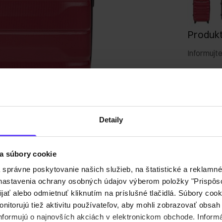
Produkt 
Informujt
Vaša e
Detaily
Upozor
a súbory cookie
Popis p
právne poskytovanie našich služieb, na štatistické a reklamné 
ť nastavenia ochrany osobných údajov výberom položky "Prispôso
ijať alebo odmietnuť kliknutím na príslušné tlačidlá. Súbory co
Detaily
nitorujú tiež aktivitu používateľov, aby mohli zobrazovať obsah
nformujú o najnovších akciách v elektronickom obchode. Inform