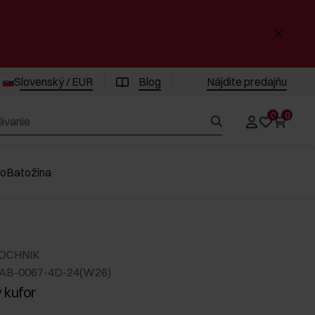
Slovenský / EUR
Blog
Nájdite predajňu
0
0
vo
Batožina
 OCHNIK
LAB-0067-4D-24(W26)
 kufor