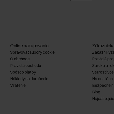
Online nakupovanie
Zákazníck
Spravovať súbory cookie
Zákazníky k
O obchode
Pravidlá pr
Pravidlá obchodu
Záruka a re
Spôsob platby
Starostlivos
Náklady na doručenie
Na cestách
Vrátenie
Bezpečné n
Blog
Najčastejši