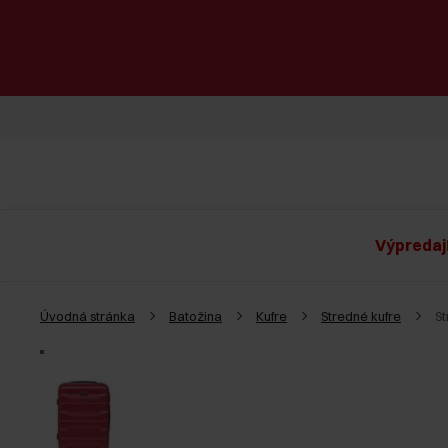
Výpredaj
Úvodná stránka
Batožina
Kufre
Stredné kufre
S