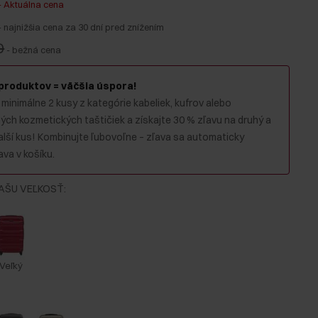
-
Aktuálna cena
-
najnižšia cena za 30 dní pred znížením
0
-
bežná cena
 produktov = väčšia úspora!
 minimálne 2 kusy z kategórie kabeliek, kufrov alebo
ch kozmetických taštičiek a získajte 30 % zľavu na druhý a
alší kus! Kombinujte ľubovoľne – zľava sa automaticky
va v košíku.
AŠU VEĽKOSŤ
:
Veľký