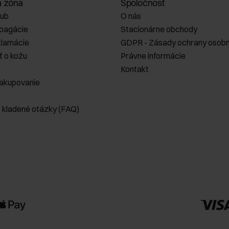
a zóna
Spoločnosť
lub
O nás
opagácie
Stacionárne obchody
klamácie
GDPR - Zásady ochrany osobn
ť o kožu
Právne informácie
Kontakt
akupovanie
e kladené otázky (FAQ)