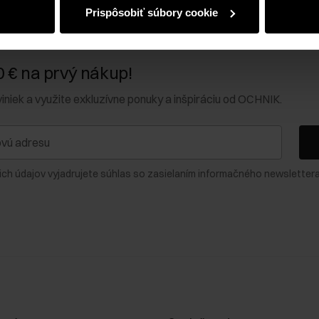
Prispôsobiť súbory cookie
0 € na prvý nákup!
viniek a využite exkluzívne ponuky a inšpiráciu od OCHNIK.
ich údajov vyjadrujete súhlas so zasielaním informačného newslettera