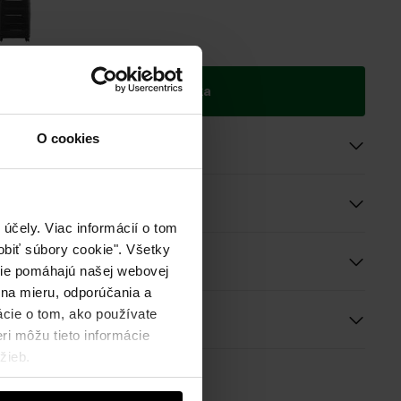
ie do 2 pracovných dní
Pridať do košíka
O cookies
roduktu
účely. Viac informácií o tom
biť súbory cookie". Všetky
e a rozmery
okie pomáhajú našej webovej
 na mieru, odporúčania a
ácie o tom, ako používate
ie
ri môžu tieto informácie
žieb.