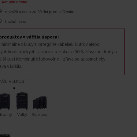
-
Aktuálna cena
0
-
najnižšia cena za 30 dní pred znížením
0
-
bežná cena
 produktov = väčšia úspora!
 minimálne 2 kusy z kategórie kabeliek, kufrov alebo
ch kozmetických taštičiek a získajte 30 % zľavu na druhý a
alší kus! Kombinujte ľubovoľne – zľava sa automaticky
va v košíku.
AŠU VEĽKOSŤ
:
tredný
Veľký
Súprava