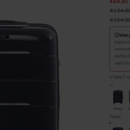
€64,90
€134,9
€134,9
Viac
Kúpte si
cestovný
každý ď
započíta
VYBRAŤ V
Malý
S
Farba
: