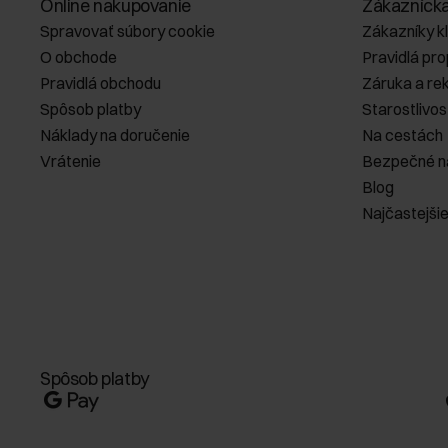
Online nakupovanie
Zákazníck
Spravovať súbory cookie
Zákazníky k
O obchode
Pravidlá pr
Pravidlá obchodu
Záruka a re
Spôsob platby
Starostlivos
Náklady na doručenie
Na cestách
Vrátenie
Bezpečné n
Blog
Najčastejši
Spôsob platby