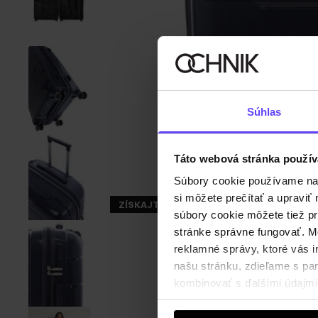
Súhlas
Táto webová stránka použív
Súbory cookie používame na s
si môžete prečítať a upravi
ZÍSKAJTE -30%
súbory cookie môžete tiež pr
stránke správne fungovať. Mo
reklamné správy, ktoré vás i
našu stránku, zdieľame s part
kombinovať s ďalšími údajmi, 