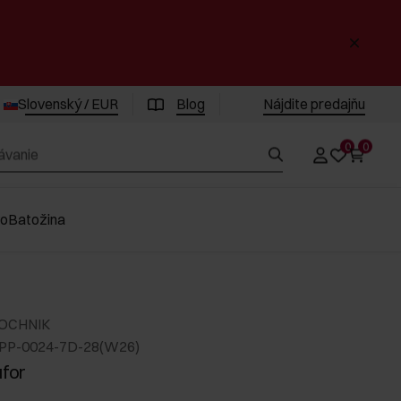
Slovenský / EUR
Blog
Nájdite predajňu
0
0
vo
Batožina
 OCHNIK
PP-0024-7D-28(W26)
ufor