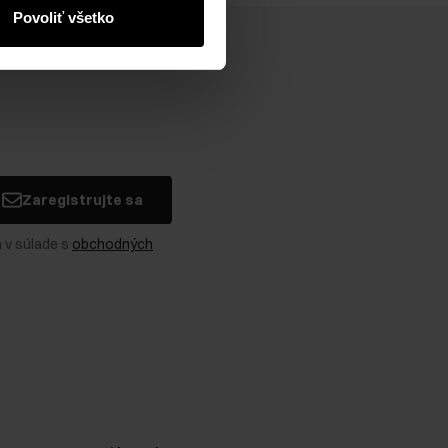
Povoliť všetko
Zaregistrujte sa
 v súlade s
obchodných