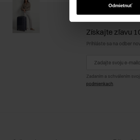
Odmietnuť
Získajte zľavu 1
Prihláste sa na odber no
Zadaním a schválením svoj
podmienkach
.