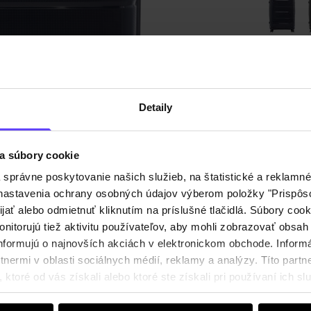
Odoslan
Detaily
Popis p
Detaily
a súbory cookie
právne poskytovanie našich služieb, na štatistické a reklamné 
ť nastavenia ochrany osobných údajov výberom položky "Prispôso
Zloženi
ijať alebo odmietnuť kliknutím na príslušné tlačidlá. Súbory co
nitorujú tiež aktivitu používateľov, aby mohli zobrazovať obsah
nformujú o najnovších akciách v elektronickom obchode. Inform
Recenz
nermi v oblasti sociálnych médií, reklamy a analýzy. Títo partne
ktoré od vás získali alebo ktoré ste získali pri používaní ich slu