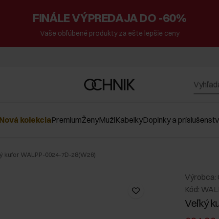
FINÁLE VÝPREDAJA DO -60%
Vaše obľúbené produkty za ešte lepšie ceny
Nová kolekcia
Premium
Ženy
Muži
Kabelky
Doplnky a príslušenst
ký kufor WALPP-0024-7D-28(W26)
Výrobca:
Kód: WAL
Veľký k