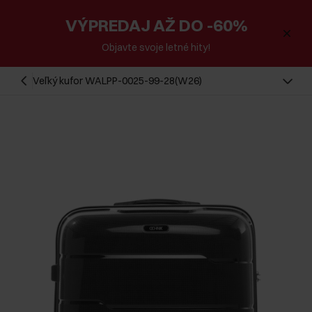
VÝPREDAJ AŽ DO -60%
Objavte svoje letné hity!
Veľký kufor WALPP-0025-99-28(W26)