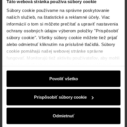
Táto webová stránka používa súbory cookie
Súbory cookie používame na správne poskytovanie
našich služieb, na štatistické a reklamné účely. Viac
informácií o tom si môžete prečítať a upraviť nastavenia
Odoslanie do 1 pracovného dňa
ochrany osobných údajov výberom položky "Prispôsobiť
súbory cookie". Všetky súbory cookie môžete tiež prijať
Popis produktu
alebo odmietnuť kliknutím na príslušné tlačidlá. Súbory
cookie pomáhajú našej webovej stránke správne
Detaily
fungovať. Monitorujú tiež aktivitu používateľov, aby mohli
zobrazovať obsah na mieru, odporúčania a reklamné
správy, ktoré vás informujú o najnovších akciách v
Zloženie a rozmery
elektronickom obchode. Informácie o tom, ako používate
Povoliť všetko
našu stránku, zdieľame s partnermi v oblasti sociálnych
médií, reklamy a analýzy. Títo partneri môžu tieto
Recenzie
Prispôsobiť súbory cookie
informácie kombinovať s ďalšími údajmi, ktoré od vás
získali alebo ktoré ste získali pri používaní ich služieb.
Odmietnuť