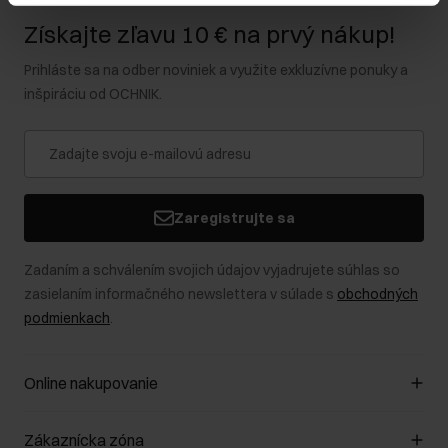
Získajte zľavu 10 € na prvý nákup!
Prihláste sa na odber noviniek a využite exkluzívne ponuky a
inšpiráciu od OCHNIK.
Zaregistrujte sa
Zadaním a schválením svojich údajov vyjadrujete súhlas so
zasielaním informačného newslettera v súlade s
obchodných
podmienkach
.
Online nakupovanie
Spravovať súbory cookie
Zákaznícka zóna