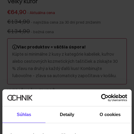
Veľký kufor
€64,90
-
Aktuálna cena
€134,90
-
najnižšia cena za 30 dní pred znížením
€134,90
-
bežná cena
Viac produktov = väčšia úspora!
Kúpte si minimálne 2 kusy z kategórie kabeliek, kufrov
alebo cestovných kozmetických taštičiek a získajte 30
% zľavu na druhý a každý ďalší kus! Kombinujte
ľubovoľne – zľava sa automaticky započítava v košíku.
VYBRAŤ VAŠU VEĽKOSŤ
:
Súhlas
Detaily
O cookies
Malý
Stredný
Veľký
Súprava
Farba
: