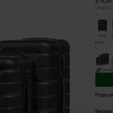
€76,26
VYBRAŤ V
Malý
S
Farba
:
Odoslan
Popis p
Recenz