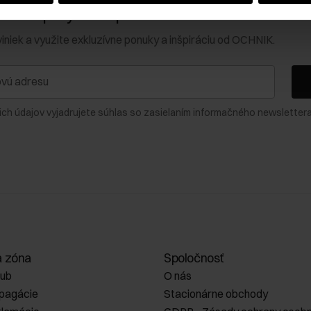
0 € na prvý nákup!
viniek a využite exkluzívne ponuky a inšpiráciu od OCHNIK.
ich údajov vyjadrujete súhlas so zasielaním informačného newslettera
a zóna
Spoločnosť
lub
O nás
opagácie
Stacionárne obchody