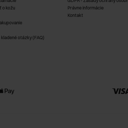
klamácie
GDPR - Zásady ochrany osobn
ť o kožu
Právne informácie
Kontakt
akupovanie
e kladené otázky (FAQ)