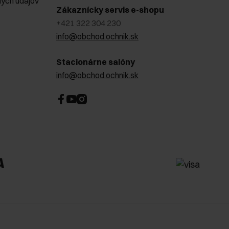
ých údajov
Zákaznícky servis e-shopu
+421 322 304 230
info@obchod.ochnik.sk
Stacionárne salóny
info@obchod.ochnik.sk