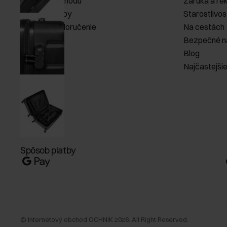
Pravidlá obchodu
Záruka a re
Spôsob platby
Starostlivos
Náklady na doručenie
Na cestách
Vrátenie
Bezpečné n
Blog
Najčastejši
Spôsob platby
©
Internetový obchod OCHNIK
2026
. All Right Reserved.