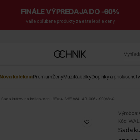
FINÁLE VÝPREDAJA DO -60%
Vaše obľúbené produkty za ešte lepšie ceny
Nová kolekcia
Premium
Ženy
Muži
Kabelky
Doplnky a príslušenst
Sada kufrov na kolieskach 19''/24''/28'' WALAB-0067-99(W24)
Výrobca:
Kód: WA
Sada kuf