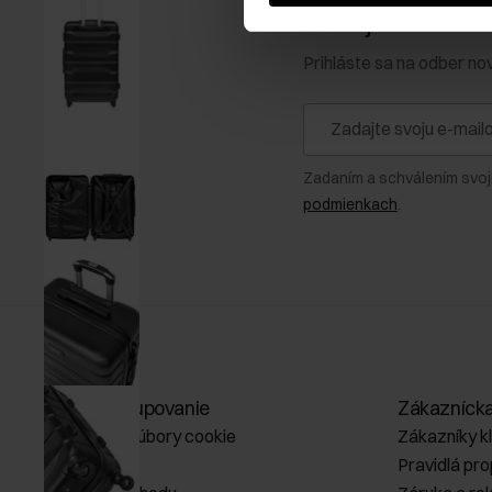
Získajte zľavu 1
Prihláste sa na odber no
Zadaním a schválením svoj
podmienkach
.
Online nakupovanie
Zákazníck
Spravovať súbory cookie
Zákazníky k
O obchode
Pravidlá pr