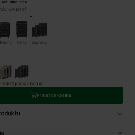
-
Aktuálna cena
AŠU VEĽKOSŤ
:
tredný
Veľký
Súprava
ie do 2 pracovných dní
Pridať do košíka
roduktu
ie