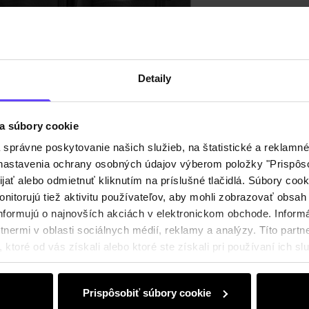
Detaily
a súbory cookie
právne poskytovanie našich služieb, na štatistické a reklamné 
ť nastavenia ochrany osobných údajov výberom položky "Prispôso
ijať alebo odmietnuť kliknutím na príslušné tlačidlá. Súbory co
nitorujú tiež aktivitu používateľov, aby mohli zobrazovať obsah
nformujú o najnovších akciách v elektronickom obchode. Inform
nermi v oblasti sociálnych médií, reklamy a analýzy. Títo partne
ktoré od vás získali alebo ktoré ste získali pri používaní ich slu
Prispôsobiť súbory cookie