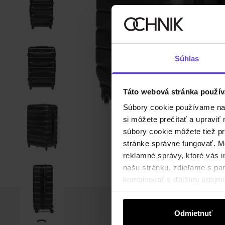
Súhlas
Táto webová stránka použív
Súbory cookie používame na s
si môžete prečítať a upravi
súbory cookie môžete tiež pr
stránke správne fungovať. Mo
reklamné správy, ktoré vás i
našu stránku, zdieľame s part
kombinovať s ďalšími údajmi, 
Odmietnuť