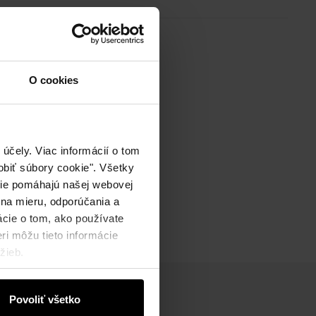
O cookies
účely. Viac informácií o tom
biť súbory cookie". Všetky
okie pomáhajú našej webovej
 na mieru, odporúčania a
ácie o tom, ako používate
ri môžu tieto informácie
žieb.
Povoliť všetko