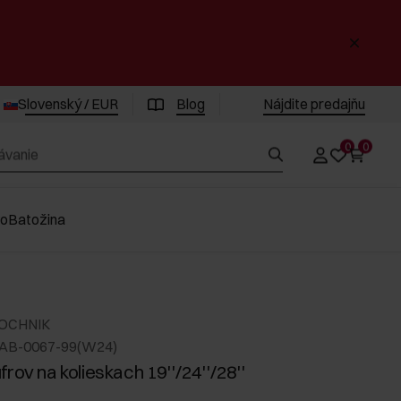
Slovenský / EUR
Blog
Nájdite predajňu
0
0
vo
Batožina
 OCHNIK
LAB-0067-99(W24)
rov na kolieskach 19''/24''/28''