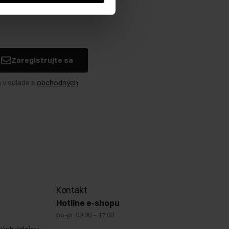
Zaregistrujte sa
 v súlade s
obchodných
Kontakt
Hotline e-shopu
po-pi: 09:00 – 17:00