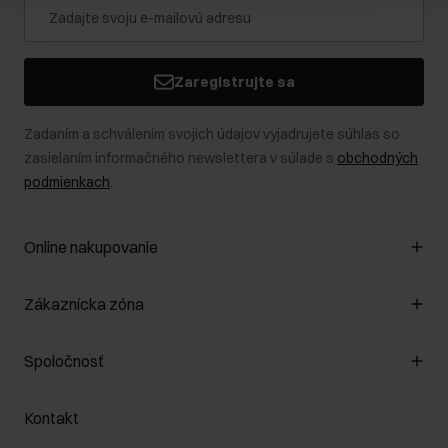
Zaregistrujte sa
Zadaním a schválením svojich údajov vyjadrujete súhlas so
zasielaním informačného newslettera v súlade s
obchodných
podmienkach
.
Online nakupovanie
Spravovať súbory cookie
Zákaznícka zóna
O obchode
Pravidlá obchodu
Zákazníky klub
Spoločnosť
Spôsob platby
Pravidlá propagácie
Náklady na doručenie
Záruka a reklamácie
O nás
Vrátenie
Kontakt
Starostlivosť o kožu
Stacionárne obchody