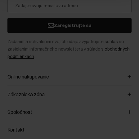
Zaregistrujte sa
Zadaním a schválením svojich údajov vyjadrujete súhlas so
zasielaním informačného newslettera v súlade s
obchodných
podmienkach
.
Online nakupovanie
Spravovať súbory cookie
Zákaznícka zóna
O obchode
Pravidlá obchodu
Zákazníky klub
Spoločnosť
Spôsob platby
Pravidlá propagácie
Náklady na doručenie
Záruka a reklamácie
O nás
Vrátenie
Kontakt
Starostlivosť o kožu
Stacionárne obchody