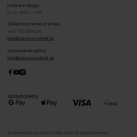
Na cestách
GDPR - Zásady ochrany osobných údajov
Hotline e-shopu
Bezpečné nakupovanie
Právne informácie
po-pi: 09:00 – 17:00
Blog
Kontakt
Najčastejšie kladené otázky (FAQ)
Zákaznícky servis e-shopu
+421 322 304 230
info@obchod.ochnik.sk
Stacionárne salóny
info@obchod.ochnik.sk
Spôsob platby
©
Internetový obchod OCHNIK
2026
. All Right Reserved.