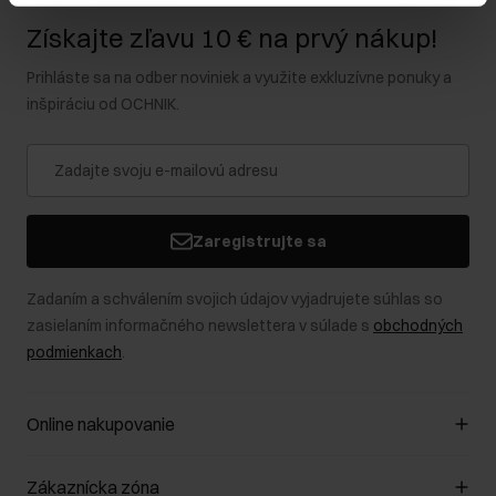
Získajte zľavu 10 € na prvý nákup!
Prihláste sa na odber noviniek a využite exkluzívne ponuky a
inšpiráciu od OCHNIK.
Zaregistrujte sa
Zadaním a schválením svojich údajov vyjadrujete súhlas so
zasielaním informačného newslettera v súlade s
obchodných
podmienkach
.
Online nakupovanie
Spravovať súbory cookie
Zákaznícka zóna