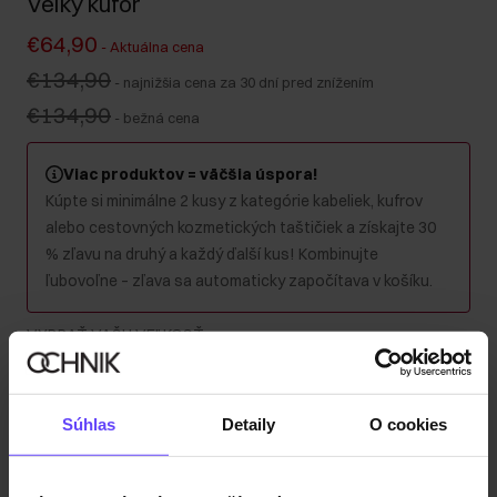
Veľký kufor
€64,90
-
Aktuálna cena
€134,90
-
najnižšia cena za 30 dní pred znížením
€134,90
-
bežná cena
Viac produktov = väčšia úspora!
Kúpte si minimálne 2 kusy z kategórie kabeliek, kufrov
alebo cestovných kozmetických taštičiek a získajte 30
% zľavu na druhý a každý ďalší kus! Kombinujte
ľubovoľne – zľava sa automaticky započítava v košíku.
VYBRAŤ VAŠU VEĽKOSŤ
:
Súhlas
Detaily
O cookies
Malý
Stredný
Veľký
Súprava
Farba
: