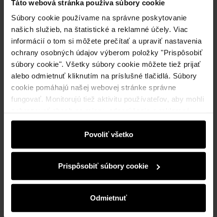
Táto webová stránka používa súbory cookie
Súbory cookie používame na správne poskytovanie
našich služieb, na štatistické a reklamné účely. Viac
informácií o tom si môžete prečítať a upraviť nastavenia
Odoslanie do 2 pracovných dní
ochrany osobných údajov výberom položky "Prispôsobiť
súbory cookie". Všetky súbory cookie môžete tiež prijať
Popis produktu
alebo odmietnuť kliknutím na príslušné tlačidlá. Súbory
cookie pomáhajú našej webovej stránke správne
Detaily
fungovať. Monitorujú tiež aktivitu používateľov, aby mohli
zobrazovať obsah na mieru, odporúčania a reklamné
správy, ktoré vás informujú o najnovších akciách v
Zloženie a rozmery
elektronickom obchode. Informácie o tom, ako používate
Povoliť všetko
našu stránku, zdieľame s partnermi v oblasti sociálnych
médií, reklamy a analýzy. Títo partneri môžu tieto
Recenzie
Prispôsobiť súbory cookie
informácie kombinovať s ďalšími údajmi, ktoré od vás
získali alebo ktoré ste získali pri používaní ich služieb.
Odmietnuť