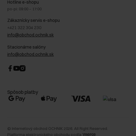
Hotline e-shopu
Bezpečné nakupovanie
Právne informácie
po-pi: 09:00 – 17:00
Blog
Kontakt
Najčastejšie kladené otázky (FAQ)
Zákaznícky servis e-shopu
+421 322 304 230
info@obchod.ochnik.sk
Stacionárne salóny
info@obchod.ochnik.sk
Spôsob platby
©
Internetový obchod OCHNIK
2026
. All Right Reserved.
Platforma elektronického obchodu podľa