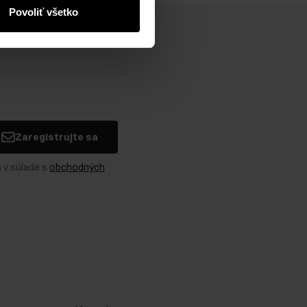
Povoliť všetko
Zaregistrujte sa
 v súlade s
obchodných