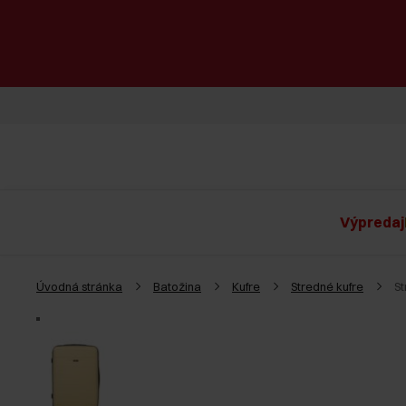
Výpredaj
Úvodná stránka
Batožina
Kufre
Stredné kufre
S