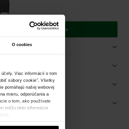
ie do 2 pracovných dní
Pridať do košíka
O cookies
roduktu
účely. Viac informácií o tom
biť súbory cookie". Všetky
e a rozmery
okie pomáhajú našej webovej
 na mieru, odporúčania a
ácie o tom, ako používate
ie
ri môžu tieto informácie
žieb.