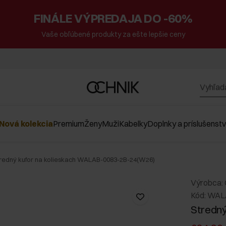
FINÁLE VÝPREDAJA DO -60%
Vaše obľúbené produkty za ešte lepšie ceny
Nová kolekcia
Premium
Ženy
Muži
Kabelky
Doplnky a príslušenst
tredný kufor na kolieskach WALAB-0083-2B-24(W26)
Výrobca:
Kód: WA
Stredný