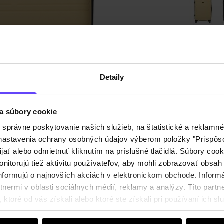
Odoslan
Detaily
Popis p
Detaily
a súbory cookie
právne poskytovanie našich služieb, na štatistické a reklamné 
ť nastavenia ochrany osobných údajov výberom položky "Prispôso
Zloženi
ijať alebo odmietnuť kliknutím na príslušné tlačidlá. Súbory co
nitorujú tiež aktivitu používateľov, aby mohli zobrazovať obsah
nformujú o najnovších akciách v elektronickom obchode. Inform
Recenz
nermi v oblasti sociálnych médií, reklamy a analýzy. Títo partne
ktoré od vás získali alebo ktoré ste získali pri používaní ich slu