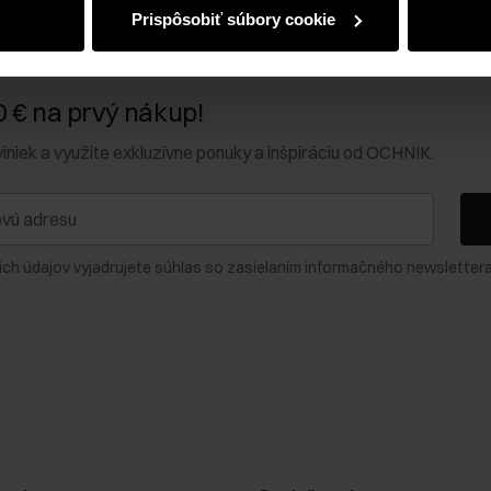
Prispôsobiť súbory cookie
0 € na prvý nákup!
viniek a využite exkluzívne ponuky a inšpiráciu od OCHNIK.
ich údajov vyjadrujete súhlas so zasielaním informačného newslettera