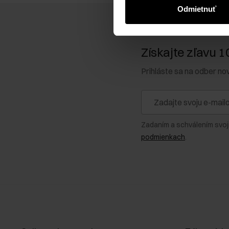
Odmietnuť
Získajte zľavu 1
Prihláste sa na odber no
Zadaním a schválením svoj
podmienkach
.