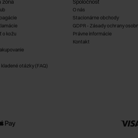
a zóna
Spoločnosť
lub
O nás
opagácie
Stacionárne obchody
klamácie
GDPR - Zásady ochrany osobn
ť o kožu
Právne informácie
Kontakt
akupovanie
e kladené otázky (FAQ)