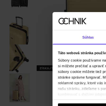
Súhlas
Táto webová stránka použív
Súbory cookie používame na s
si môžete prečítať a upravi
ZÍSKAJTE -30%
súbory cookie môžete tiež pr
stránke správne fungovať. Mo
reklamné správy, ktoré vás i
našu stránku, zdieľame s part
kombinovať s ďalšími údajmi, 