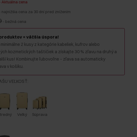
-
Aktuálna cena
-
najnižšia cena za 30 dní pred znížením
0
-
bežná cena
 produktov = väčšia úspora!
 minimálne 2 kusy z kategórie kabeliek, kufrov alebo
ch kozmetických taštičiek a získajte 30 % zľavu na druhý a
alší kus! Kombinujte ľubovoľne – zľava sa automaticky
va v košíku.
AŠU VEĽKOSŤ
:
tredný
Veľký
Súprava