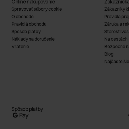
Online nakupovanie
Zákazníck
Spravovať súbory cookie
Zákazníky k
O obchode
Pravidlá pr
Pravidlá obchodu
Záruka a re
Spôsob platby
Starostlivos
Náklady na doručenie
Na cestách
Vrátenie
Bezpečné n
Blog
Najčastejši
Spôsob platby