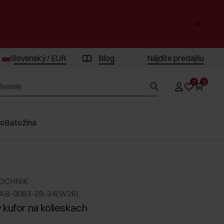
Slovenský / EUR
Blog
Nájdite predajňu
0
0
vo
Batožina
 OCHNIK
LAB-0083-2B-24(W26)
 kufor na kolieskach