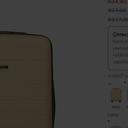
€34,90
€37,90
€117,9
Viac
Kúpte si
cestovný
každý ď
započíta
VYBRAŤ V
Malý
S
Farba
: