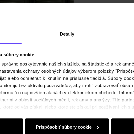
Detaily
Zloženi
Detaily
Recenz
a súbory cookie
právne poskytovanie našich služieb, na štatistické a reklamné 
ť nastavenia ochrany osobných údajov výberom položky "Prispôso
ijať alebo odmietnuť kliknutím na príslušné tlačidlá. Súbory co
nitorujú tiež aktivitu používateľov, aby mohli zobrazovať obsah
nformujú o najnovších akciách v elektronickom obchode. Inform
nermi v oblasti sociálnych médií, reklamy a analýzy. Títo partne
ktoré od vás získali alebo ktoré ste získali pri používaní ich slu
Prispôsobiť súbory cookie