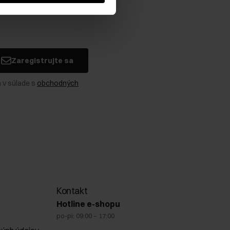
Zaregistrujte sa
 v súlade s
obchodných
Kontakt
Hotline e-shopu
po-pi: 09:00 – 17:00