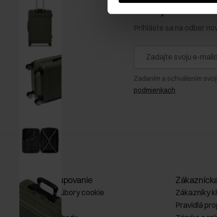
Získajte zľavu 1
Prihláste sa na odber no
Zadaním a schválením svoj
podmienkach
.
Online nakupovanie
Zákazníck
Spravovať súbory cookie
Zákazníky k
O obchode
Pravidlá pr