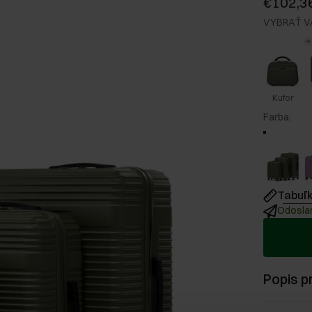
€102,3
VYBRAŤ V
Kufor
Farba
:
Tabuľk
Odoslan
Popis p