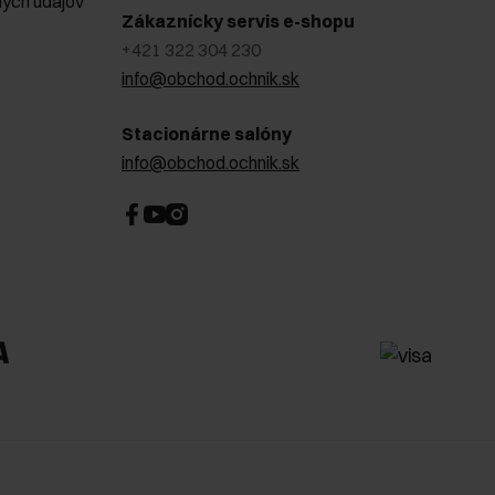
ých údajov
Zákaznícky servis e-shopu
+421 322 304 230
info@obchod.ochnik.sk
Stacionárne salóny
info@obchod.ochnik.sk