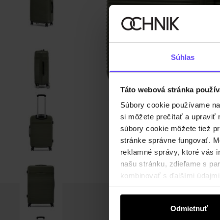
Súhlas
Táto webová stránka použív
Súbory cookie používame na s
si môžete prečítať a upravi
súbory cookie môžete tiež pr
stránke správne fungovať. Mo
reklamné správy, ktoré vás i
našu stránku, zdieľame s part
kombinovať s ďalšími údajmi, 
Odmietnuť