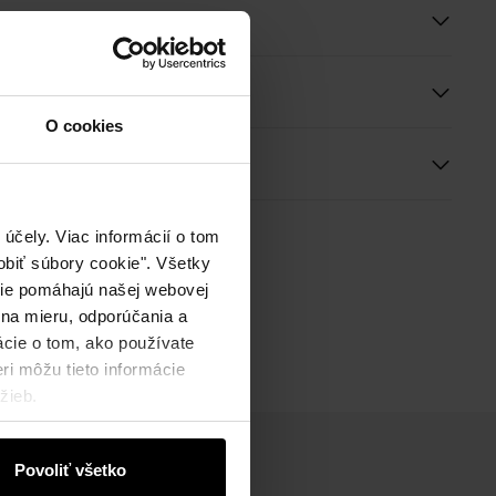
e a rozmery
O cookies
ie
účely. Viac informácií o tom
biť súbory cookie". Všetky
okie pomáhajú našej webovej
 na mieru, odporúčania a
ácie o tom, ako používate
ri môžu tieto informácie
žieb.
Povoliť všetko