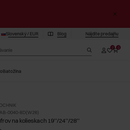
Slovenský / EUR
Blog
Nájdite predajňu
0
0
vo
Batožina
 OCHNIK
LAB-0040-8D(W26)
rov na kolieskach 19''/24''/28''