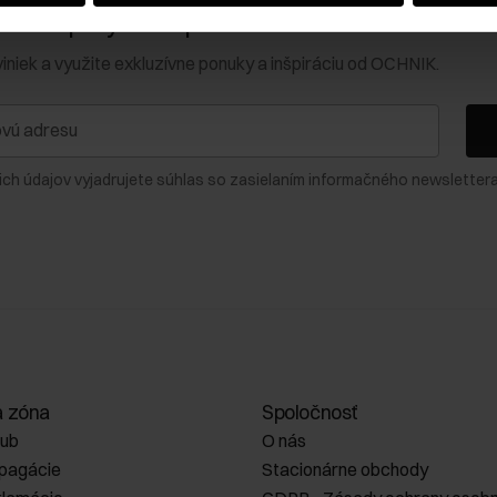
0 € na prvý nákup!
viniek a využite exkluzívne ponuky a inšpiráciu od OCHNIK.
ich údajov vyjadrujete súhlas so zasielaním informačného newslettera
a zóna
Spoločnosť
lub
O nás
opagácie
Stacionárne obchody