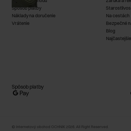
Pravidlá obchodu
Záruka a re
Spôsob platby
Starostlivos
Náklady na doručenie
Na cestách
Vrátenie
Bezpečné n
Blog
Najčastejši
Spôsob platby
©
Internetový obchod OCHNIK
2026
. All Right Reserved.