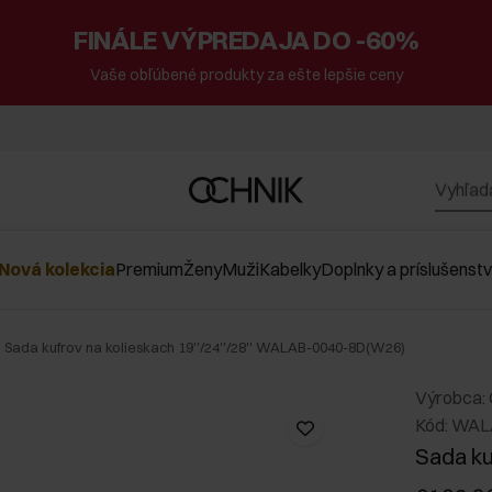
FINÁLE VÝPREDAJA DO -60%
Vaše obľúbené produkty za ešte lepšie ceny
Nová kolekcia
Premium
Ženy
Muži
Kabelky
Doplnky a príslušenst
Sada kufrov na kolieskach 19''/24''/28'' WALAB-0040-8D(W26)
Výrobca:
Kód: WA
Sada kuf