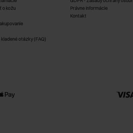
klamácie
GDPR - Zásady ochrany osobn
ť o kožu
Právne informácie
Kontakt
akupovanie
e kladené otázky (FAQ)