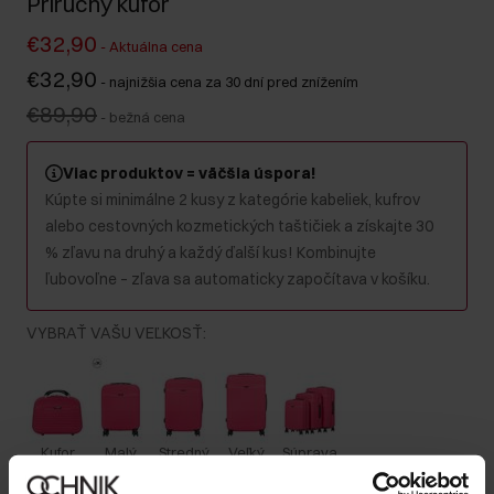
Príručný kufor
€32,90
-
Aktuálna cena
€32,90
-
najnižšia cena za 30 dní pred znížením
€89,90
-
bežná cena
Viac produktov = väčšia úspora!
Kúpte si minimálne 2 kusy z kategórie kabeliek, kufrov
alebo cestovných kozmetických taštičiek a získajte 30
% zľavu na druhý a každý ďalší kus! Kombinujte
ľubovoľne – zľava sa automaticky započítava v košíku.
VYBRAŤ VAŠU VEĽKOSŤ
:
Kufor
Malý
Stredný
Veľký
Súprava
Farba
: