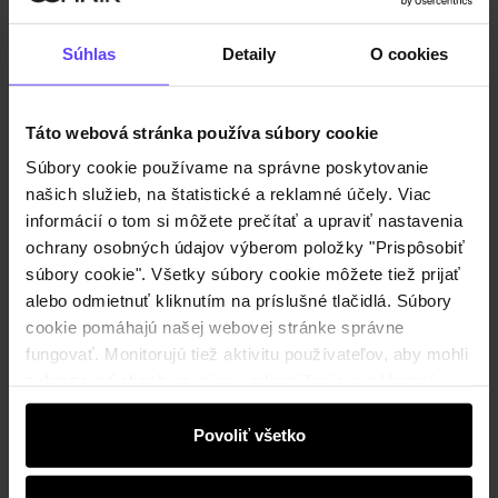
Súhlas
Detaily
O cookies
Produkt nie je k dispozícii
Táto webová stránka používa súbory cookie
Informujte ma o dostupnosti e-mailom.
Súbory cookie používame na správne poskytovanie
našich služieb, na štatistické a reklamné účely. Viac
informácií o tom si môžete prečítať a upraviť nastavenia
Vaša e-mailová adresa
ochrany osobných údajov výberom položky "Prispôsobiť
súbory cookie". Všetky súbory cookie môžete tiež prijať
alebo odmietnuť kliknutím na príslušné tlačidlá. Súbory
Upozorniť ma na dostupnosť
cookie pomáhajú našej webovej stránke správne
fungovať. Monitorujú tiež aktivitu používateľov, aby mohli
zobrazovať obsah na mieru, odporúčania a reklamné
Popis produktu
správy, ktoré vás informujú o najnovších akciách v
elektronickom obchode. Informácie o tom, ako používate
Povoliť všetko
našu stránku, zdieľame s partnermi v oblasti sociálnych
Detaily
médií, reklamy a analýzy. Títo partneri môžu tieto