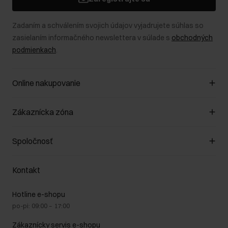
Zadaním a schválením svojich údajov vyjadrujete súhlas so
zasielaním informačného newslettera v súlade s
obchodných
podmienkach
.
Online nakupovanie
Spravovať súbory cookie
Zákaznícka zóna
O obchode
Pravidlá obchodu
Zákazníky klub
Spoločnosť
Spôsob platby
Pravidlá propagácie
Náklady na doručenie
Záruka a reklamácie
O nás
Vrátenie
Kontakt
Starostlivosť o kožu
Stacionárne obchody
Na cestách
GDPR - Zásady ochrany osobných údajov
Hotline e-shopu
Bezpečné nakupovanie
Právne informácie
po-pi: 09:00 – 17:00
Blog
Kontakt
Najčastejšie kladené otázky (FAQ)
Zákaznícky servis e-shopu