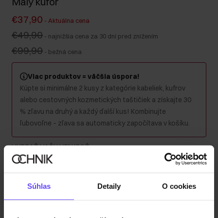
Malý kufor
€37,90
-
Aktuálna cena
€49,90
-
najnižšia cena za 30 dní pred znížením
€99,90
-
bežná cena
Viac produktov = väčšia úspora!
Kúpte si minimálne 2 kusy z kategórie kabeliek, kufrov
alebo cestovných kozmetických taštičiek a získajte 30
% zľavu na druhý a každý ďalší kus! Kombinujte
ľubovoľne – zľava sa automaticky započítava v košíku.
VYBRAŤ VAŠU VEĽKOSŤ
:
Súhlas
Detaily
O cookies
Malý
Stredný
Veľký
Súprava
Farba
: