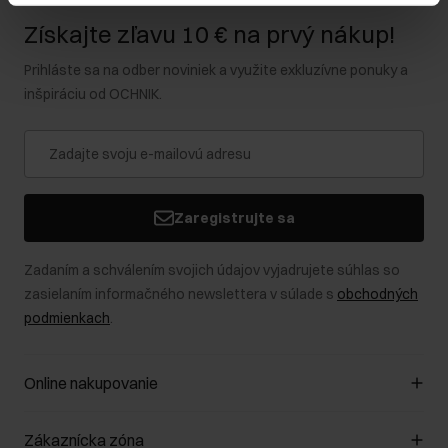
Získajte zľavu 10 € na prvý nákup!
Prihláste sa na odber noviniek a využite exkluzívne ponuky a
inšpiráciu od OCHNIK.
Zaregistrujte sa
Zadaním a schválením svojich údajov vyjadrujete súhlas so
zasielaním informačného newslettera v súlade s
obchodných
podmienkach
.
Online nakupovanie
Spravovať súbory cookie
Zákaznícka zóna