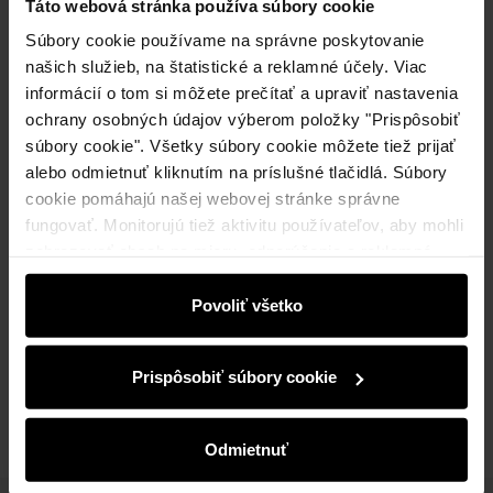
Táto webová stránka používa súbory cookie
Súbory cookie používame na správne poskytovanie
našich služieb, na štatistické a reklamné účely. Viac
informácií o tom si môžete prečítať a upraviť nastavenia
Odoslanie do 2 pracovných dní
ochrany osobných údajov výberom položky "Prispôsobiť
súbory cookie". Všetky súbory cookie môžete tiež prijať
Popis produktu
alebo odmietnuť kliknutím na príslušné tlačidlá. Súbory
cookie pomáhajú našej webovej stránke správne
Detaily
fungovať. Monitorujú tiež aktivitu používateľov, aby mohli
zobrazovať obsah na mieru, odporúčania a reklamné
správy, ktoré vás informujú o najnovších akciách v
Zloženie a rozmery
elektronickom obchode. Informácie o tom, ako používate
Povoliť všetko
našu stránku, zdieľame s partnermi v oblasti sociálnych
médií, reklamy a analýzy. Títo partneri môžu tieto
Recenzie
Prispôsobiť súbory cookie
informácie kombinovať s ďalšími údajmi, ktoré od vás
získali alebo ktoré ste získali pri používaní ich služieb.
Odmietnuť