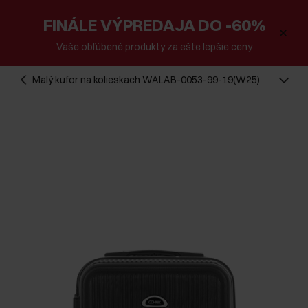
FINÁLE VÝPREDAJA DO -60%
Vaše obľúbené produkty za ešte lepšie ceny
Malý kufor na kolieskach WALAB-0053-99-19(W25)