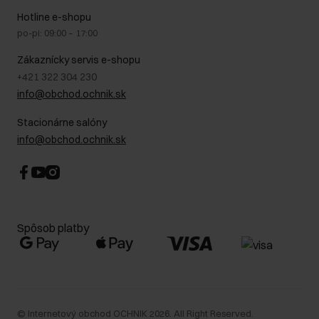
Na cestách
GDPR - Zásady ochrany osobných údajov
Hotline e-shopu
Bezpečné nakupovanie
Právne informácie
po-pi: 09:00 – 17:00
Blog
Kontakt
Najčastejšie kladené otázky (FAQ)
Zákaznícky servis e-shopu
+421 322 304 230
info@obchod.ochnik.sk
Stacionárne salóny
info@obchod.ochnik.sk
Spôsob platby
©
Internetový obchod OCHNIK
2026
. All Right Reserved.