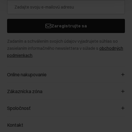
Zaregistrujte sa
Zadaním a schválením svojich údajov vyjadrujete súhlas so
zasielaním informačného newslettera v súlade s
obchodných
podmienkach
.
Online nakupovanie
Spravovať súbory cookie
Zákaznícka zóna
O obchode
Pravidlá obchodu
Zákazníky klub
Spoločnosť
Spôsob platby
Pravidlá propagácie
Náklady na doručenie
Záruka a reklamácie
O nás
Vrátenie
Kontakt
Starostlivosť o kožu
Stacionárne obchody