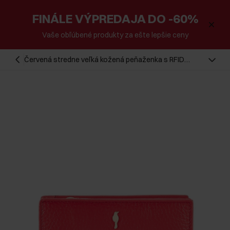
FINÁLE VÝPREDAJA DO -60%
Vaše obľúbené produkty za ešte lepšie ceny
Červená stredne veľká kožená peňaženka s RFID
ochranou PORES-0806RFID-42(Z25)