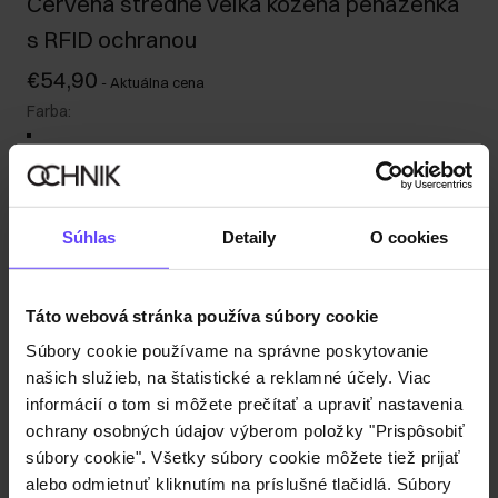
Červená stredne veľká kožená peňaženka
s RFID ochranou
€54,90
-
Aktuálna cena
Farba
:
Odoslanie do 1 pracovného dňa
Súhlas
Detaily
O cookies
Popis produktu
Táto webová stránka používa súbory cookie
Detaily
Súbory cookie používame na správne poskytovanie
našich služieb, na štatistické a reklamné účely. Viac
informácií o tom si môžete prečítať a upraviť nastavenia
Zloženie a rozmery
ochrany osobných údajov výberom položky "Prispôsobiť
súbory cookie". Všetky súbory cookie môžete tiež prijať
alebo odmietnuť kliknutím na príslušné tlačidlá. Súbory
Recenzie