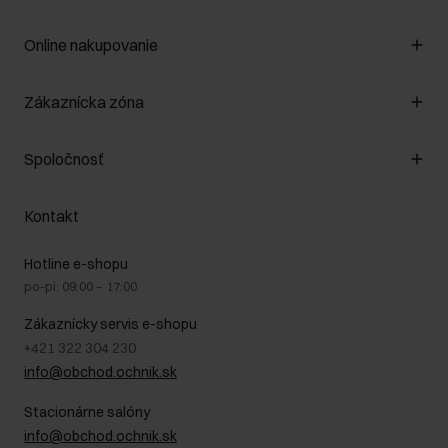
Online nakupovanie
Spravovať súbory cookie
Zákaznícka zóna
O obchode
Pravidlá obchodu
Zákazníky klub
Spoločnosť
Spôsob platby
Pravidlá propagácie
Náklady na doručenie
Záruka a reklamácie
O nás
Vrátenie
Kontakt
Starostlivosť o kožu
Stacionárne obchody
Na cestách
GDPR - Zásady ochrany osobných údajov
Hotline e-shopu
Bezpečné nakupovanie
Právne informácie
po-pi: 09:00 – 17:00
Blog
Kontakt
Najčastejšie kladené otázky (FAQ)
Zákaznícky servis e-shopu
+421 322 304 230
info@obchod.ochnik.sk
Stacionárne salóny
info@obchod.ochnik.sk