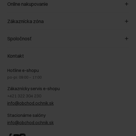
Online nakupovanie
Spravovať súbory cookie
Zákaznícka zóna
O obchode
Pravidlá obchodu
Zákazníky klub
Spoločnosť
Spôsob platby
Pravidlá propagácie
Náklady na doručenie
Záruka a reklamácie
O nás
Vrátenie
Kontakt
Starostlivosť o kožu
Stacionárne obchody
Na cestách
GDPR - Zásady ochrany osobných údajov
Hotline e-shopu
Bezpečné nakupovanie
Právne informácie
po-pi: 09:00 – 17:00
Blog
Kontakt
Najčastejšie kladené otázky (FAQ)
Zákaznícky servis e-shopu
+421 322 304 230
info@obchod.ochnik.sk
Stacionárne salóny
info@obchod.ochnik.sk