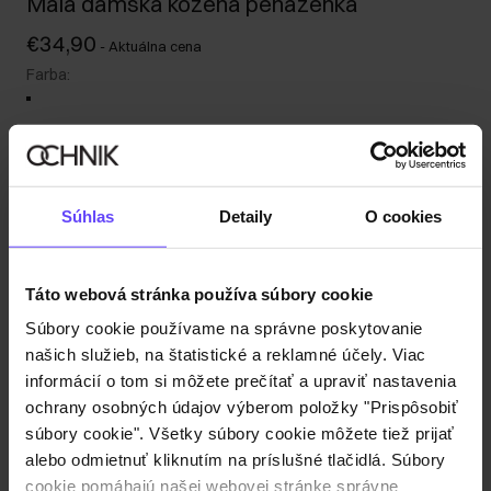
Malá dámska kožená peňaženka
€34,90
-
Aktuálna cena
Farba
:
Odoslanie do 1 pracovného dňa
Súhlas
Detaily
O cookies
Popis produktu
Táto webová stránka používa súbory cookie
Detaily
Súbory cookie používame na správne poskytovanie
našich služieb, na štatistické a reklamné účely. Viac
Zloženie a rozmery
informácií o tom si môžete prečítať a upraviť nastavenia
ochrany osobných údajov výberom položky "Prispôsobiť
súbory cookie". Všetky súbory cookie môžete tiež prijať
Recenzie
alebo odmietnuť kliknutím na príslušné tlačidlá. Súbory
cookie pomáhajú našej webovej stránke správne