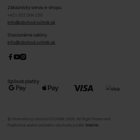
Kontakt
Najčastejšie kladené otázky (FAQ)
Zákaznícky servis e-shopu
+421 322 304 230
info@obchod.ochnik.sk
Stacionárne salóny
info@obchod.ochnik.sk
Spôsob platby
©
Internetový obchod OCHNIK
2026
. All Right Reserved.
Platforma elektronického obchodu podľa