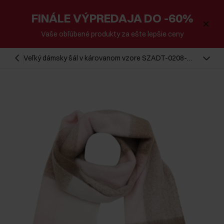
FINÁLE VÝPREDAJA DO -60%
Vaše obľúbené produkty za ešte lepšie ceny
Veľký dámsky šál v károvanom vzore SZADT-0208-
81(Z25)