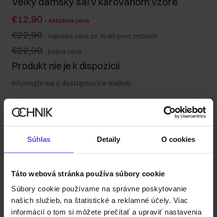
Veľký dámsky šál v károvanom vzore
€12,90
-
Aktuálna cena
€22,90
-
najnižšia cena za 30 dní pred znížením
€22,90
-
bežná cena
Produkt nie je k dispozícii
Informujte ma o dostupnosti e-mailom.
Vaša e-mailová adresa
Súhlas
Detaily
O cookies
Upozorniť ma na dostupnosť
Táto webová stránka používa súbory cookie
Súbory cookie používame na správne poskytovanie
Popis produktu
našich služieb, na štatistické a reklamné účely. Viac
informácií o tom si môžete prečítať a upraviť nastavenia