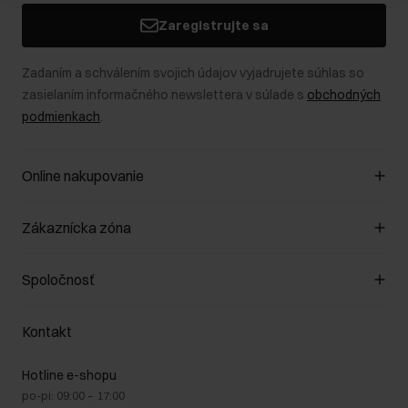
Zaregistrujte sa
Zadaním a schválením svojich údajov vyjadrujete súhlas so
zasielaním informačného newslettera v súlade s
obchodných
podmienkach
.
Online nakupovanie
Spravovať súbory cookie
Zákaznícka zóna
O obchode
Pravidlá obchodu
Zákazníky klub
Spoločnosť
Spôsob platby
Pravidlá propagácie
Náklady na doručenie
Záruka a reklamácie
O nás
Vrátenie
Kontakt
Starostlivosť o kožu
Stacionárne obchody
Na cestách
GDPR - Zásady ochrany osobných údajov
Hotline e-shopu
Bezpečné nakupovanie
Právne informácie
po-pi: 09:00 – 17:00
Blog