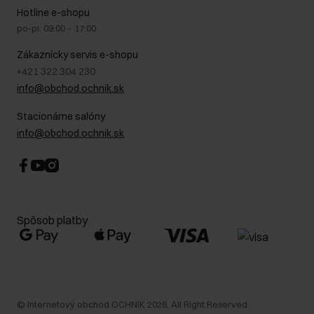
Na cestách
GDPR - Zásady ochrany osobných údajov
Hotline e-shopu
Bezpečné nakupovanie
Právne informácie
po-pi: 09:00 – 17:00
Blog
Kontakt
Najčastejšie kladené otázky (FAQ)
Zákaznícky servis e-shopu
+421 322 304 230
info@obchod.ochnik.sk
Stacionárne salóny
info@obchod.ochnik.sk
Spôsob platby
©
Internetový obchod OCHNIK
2026
. All Right Reserved.