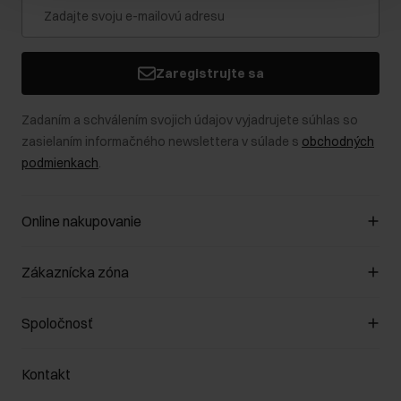
Zaregistrujte sa
Zadaním a schválením svojich údajov vyjadrujete súhlas so
zasielaním informačného newslettera v súlade s
obchodných
podmienkach
.
Online nakupovanie
Spravovať súbory cookie
Zákaznícka zóna
O obchode
Pravidlá obchodu
Zákazníky klub
Spoločnosť
Spôsob platby
Pravidlá propagácie
Náklady na doručenie
Záruka a reklamácie
O nás
Vrátenie
Kontakt
Starostlivosť o kožu
Stacionárne obchody