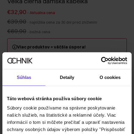
Veľká čierna dámska kabelka
€32,90
-
Aktuálna cena
€39,90
-
najnižšia cena za 30 dní pred znížením
€69,90
-
bežná cena
Viac produktov = väčšia úspora!
Kúpte si minimálne 2 kusy z kategórie kabeliek, kufrov
alebo cestovných kozmetických taštičiek a získajte 30
% zľavu na druhý a každý ďalší kus! Kombinujte
ľubovoľne – zľava sa automaticky započítava v košíku.
Súhlas
Detaily
O cookies
Odoslanie do 1 pracovného dňa
Táto webová stránka používa súbory cookie
Popis produktu
Súbory cookie používame na správne poskytovanie
našich služieb, na štatistické a reklamné účely. Viac
Detaily
informácií o tom si môžete prečítať a upraviť nastavenia
ochrany osobných údajov výberom položky "Prispôsobiť