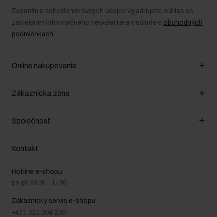
Zadaním a schválením svojich údajov vyjadrujete súhlas so
zasielaním informačného newslettera v súlade s
obchodných
podmienkach
.
Online nakupovanie
Spravovať súbory cookie
Zákaznícka zóna
O obchode
Pravidlá obchodu
Zákazníky klub
Spoločnosť
Spôsob platby
Pravidlá propagácie
Náklady na doručenie
Záruka a reklamácie
O nás
Vrátenie
Kontakt
Starostlivosť o kožu
Stacionárne obchody
Na cestách
GDPR - Zásady ochrany osobných údajov
Hotline e-shopu
Bezpečné nakupovanie
Právne informácie
po-pi: 09:00 – 17:00
Blog
Kontakt
Najčastejšie kladené otázky (FAQ)
Zákaznícky servis e-shopu
+421 322 304 230