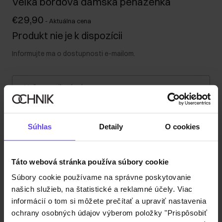
Veľká bordová dámska peňaženka
€29,90
-
Aktuálna cena
Produkt nie je k dispozícii
Informujte ma o dostupnosti e-mailom.
Vaša e-mailová adresa
Upozorniť ma na dostupnosť
Súhlas
Detaily
O cookies
Táto webová stránka používa súbory cookie
Popis produktu
Súbory cookie používame na správne poskytovanie
našich služieb, na štatistické a reklamné účely. Viac
Detaily
informácií o tom si môžete prečítať a upraviť nastavenia
ochrany osobných údajov výberom položky "Prispôsobiť