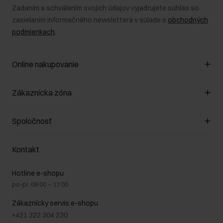
Zadaním a schválením svojich údajov vyjadrujete súhlas so
zasielaním informačného newslettera v súlade s
obchodných
podmienkach
.
Online nakupovanie
Spravovať súbory cookie
Zákaznícka zóna
O obchode
Pravidlá obchodu
Zákazníky klub
Spoločnosť
Spôsob platby
Pravidlá propagácie
Náklady na doručenie
Záruka a reklamácie
O nás
Vrátenie
Kontakt
Starostlivosť o kožu
Stacionárne obchody
Na cestách
GDPR - Zásady ochrany osobných údajov
Hotline e-shopu
Bezpečné nakupovanie
Právne informácie
po-pi: 09:00 – 17:00
Blog
Kontakt
Najčastejšie kladené otázky (FAQ)
Zákaznícky servis e-shopu
+421 322 304 230