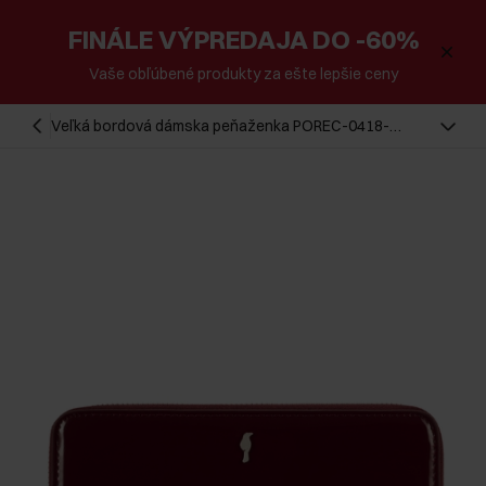
FINÁLE VÝPREDAJA DO -60%
Vaše obľúbené produkty za ešte lepšie ceny
Veľká bordová dámska peňaženka POREC-0418-
49(Z25)