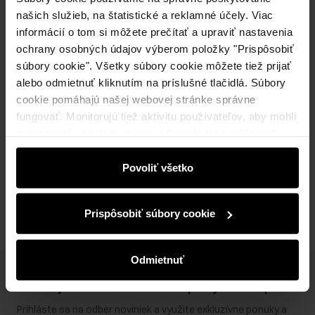
našich služieb, na štatistické a reklamné účely. Viac
informácií o tom si môžete prečítať a upraviť nastavenia
Popis produktu
ochrany osobných údajov výberom položky "Prispôsobiť
súbory cookie". Všetky súbory cookie môžete tiež prijať
alebo odmietnuť kliknutím na príslušné tlačidlá. Súbory
Detaily
cookie pomáhajú našej webovej stránke správne
fungovať. Monitorujú tiež aktivitu používateľov, aby mohli
zobrazovať obsah na mieru, odporúčania a reklamné
Zloženie a rozmery
správy, ktoré vás informujú o najnovších akciách v
elektronickom obchode. Informácie o tom, ako používate
Povoliť všetko
Recenzie
našu stránku, zdieľame s partnermi v oblasti sociálnych
médií, reklamy a analýzy. Títo partneri môžu tieto
Prispôsobiť súbory cookie
informácie kombinovať s ďalšími údajmi, ktoré od vás
získali alebo ktoré ste získali pri používaní ich služieb.
Odmietnuť
Získajte zľavu 10 € na prvý nákup!
Prihláste sa na odber noviniek a využite exkluzívne ponuky a