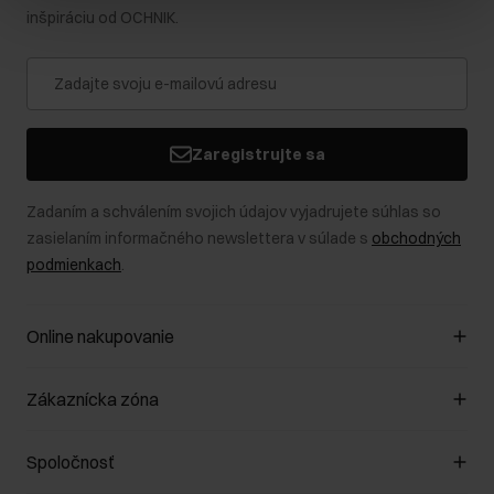
inšpiráciu od OCHNIK.
Zaregistrujte sa
Zadaním a schválením svojich údajov vyjadrujete súhlas so
zasielaním informačného newslettera v súlade s
obchodných
podmienkach
.
Online nakupovanie
Spravovať súbory cookie
Zákaznícka zóna
O obchode
Pravidlá obchodu
Zákazníky klub
Spoločnosť
Spôsob platby
Pravidlá propagácie