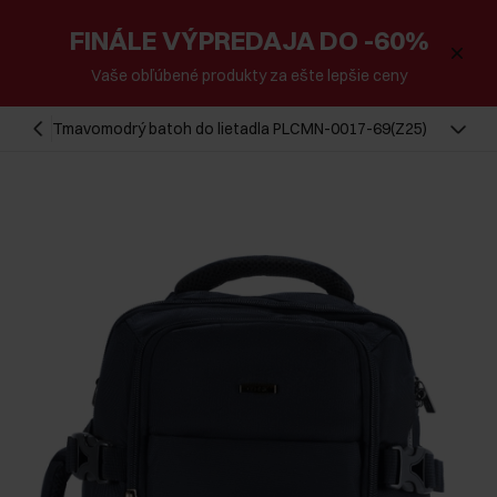
FINÁLE VÝPREDAJA DO -60%
Vaše obľúbené produkty za ešte lepšie ceny
Tmavomodrý batoh do lietadla PLCMN-0017-69(Z25)