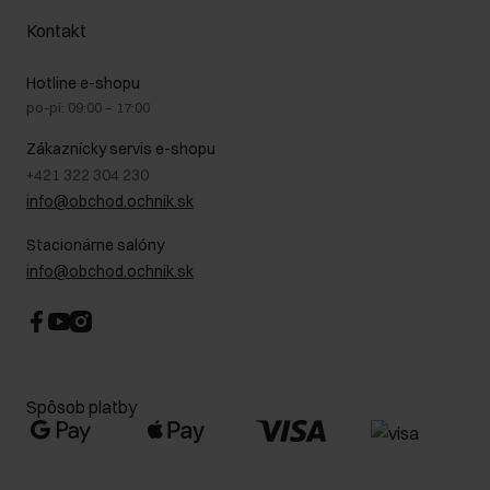
Náklady na doručenie
Záruka a reklamácie
O nás
Vrátenie
Kontakt
Starostlivosť o kožu
Stacionárne obchody
Na cestách
GDPR - Zásady ochrany osobných údajov
Hotline e-shopu
Bezpečné nakupovanie
Právne informácie
po-pi: 09:00 – 17:00
Blog
Kontakt
Najčastejšie kladené otázky (FAQ)
Zákaznícky servis e-shopu
+421 322 304 230
info@obchod.ochnik.sk
Stacionárne salóny
info@obchod.ochnik.sk
Spôsob platby