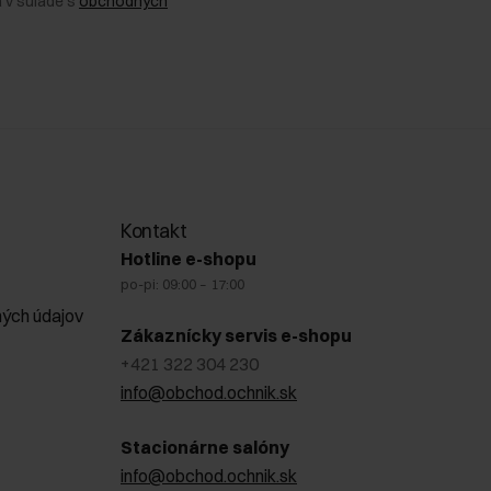
 v súlade s
obchodných
Kontakt
Hotline e-shopu
po-pi: 09:00 – 17:00
ých údajov
Zákaznícky servis e-shopu
+421 322 304 230
info@obchod.ochnik.sk
Stacionárne salóny
info@obchod.ochnik.sk