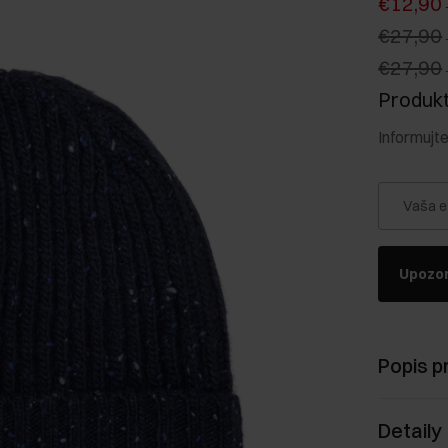
€12,90
€27,90
€27,90
Produkt 
Informujt
Vaša e
Upozor
Popis p
Detaily