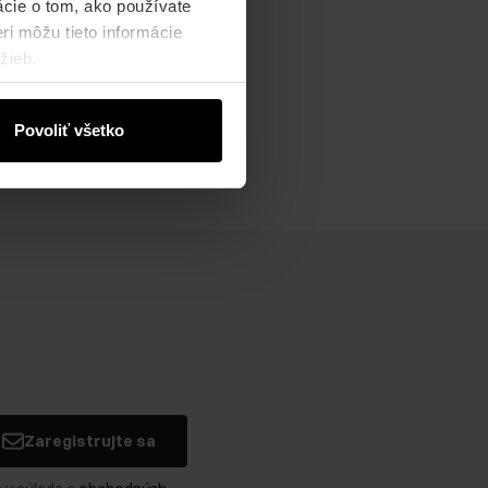
ácie o tom, ako používate
ri môžu tieto informácie
žieb.
Povoliť všetko
Zaregistrujte sa