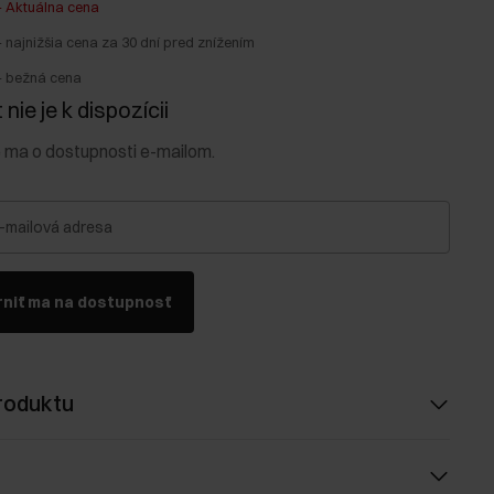
-
Aktuálna cena
-
najnižšia cena za 30 dní pred znížením
-
bežná cena
nie je k dispozícii
e ma o dostupnosti e-mailom.
-mailová adresa
niť ma na dostupnosť
roduktu