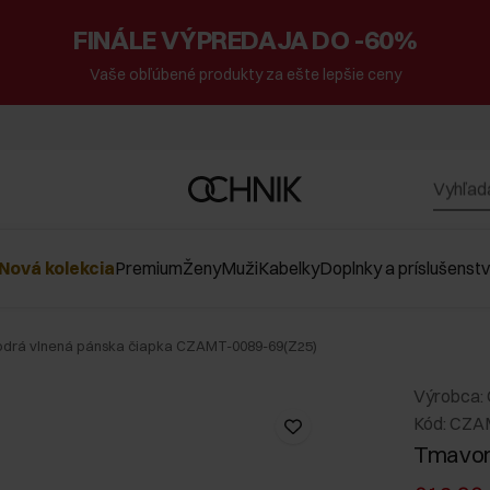
FINÁLE VÝPREDAJA DO -60%
Vaše obľúbené produkty za ešte lepšie ceny
Nová kolekcia
Premium
Ženy
Muži
Kabelky
Doplnky a príslušenst
rá vlnená pánska čiapka CZAMT-0089-69(Z25)
Výrobca:
Kód: CZA
Tmavom