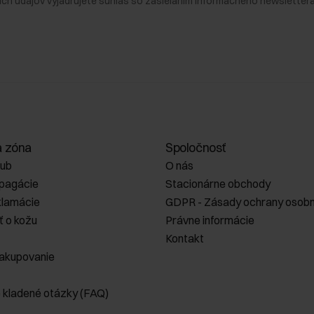
ich údajov vyjadrujete súhlas so zasielaním informačného newslettera
a zóna
Spoločnosť
lub
O nás
opagácie
Stacionárne obchody
klamácie
GDPR - Zásady ochrany osobn
ť o kožu
Právne informácie
Kontakt
akupovanie
e kladené otázky (FAQ)