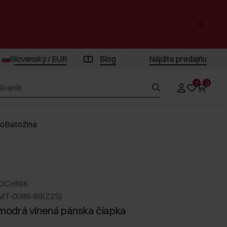
Slovenský / EUR
Blog
Nájdite predajňu
0
0
vo
Batožina
 OCHNIK
MT-0089-69(Z25)
odrá vlnená pánska čiapka