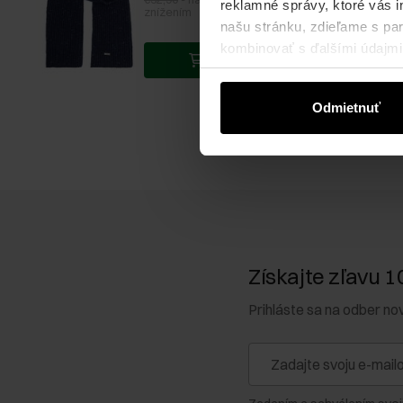
reklamné správy, ktoré vás i
znížením
našu stránku, zdieľame s part
kombinovať s ďalšími údajmi, 
Pridať do košíka
Odmietnuť
Získajte zľavu 1
Prihláste sa na odber no