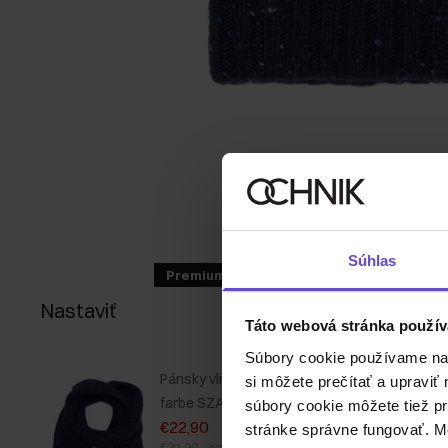
Súhlas
Premium
Nastaviť
Táto webová stránka použív
Súbory cookie používame na s
Pánsky vlnený šál v tmavomodrej
si môžete prečítať a upravi
farbe SZAMT-0086-69(Z25)
súbory cookie môžete tiež pr
€22,90
stránke správne fungovať. Mo
€32,90
-
najnižšia cena za 30 dní pred