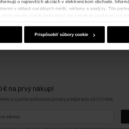
nformujú o najnovších akciách v elektronickom obchode. Inform
nermi v oblasti sociálnych médií, reklamy a analýzy. Títo partne
ktoré od vás získali alebo ktoré ste získali pri používaní ich slu
Prispôsobiť súbory cookie
0 € na prvý nákup!
viniek a využite exkluzívne ponuky a inšpiráciu od OCHNIK.