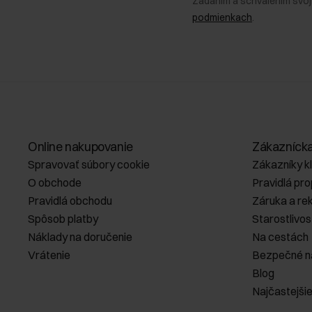
Zadaním a schválením svoj
podmienkach
.
Online nakupovanie
Zákazníck
Spravovať súbory cookie
Zákazníky k
O obchode
Pravidlá pr
Pravidlá obchodu
Záruka a re
Spôsob platby
Starostlivos
Náklady na doručenie
Na cestách
Vrátenie
Bezpečné n
Blog
Najčastejši