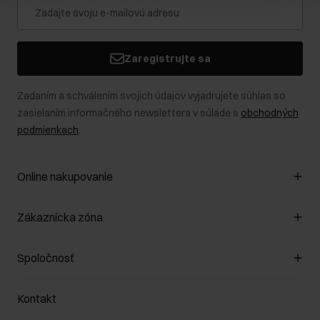
Zaregistrujte sa
Zadaním a schválením svojich údajov vyjadrujete súhlas so
zasielaním informačného newslettera v súlade s
obchodných
podmienkach
.
Online nakupovanie
Spravovať súbory cookie
Zákaznícka zóna
O obchode
Pravidlá obchodu
Zákazníky klub
Spoločnosť
Spôsob platby
Pravidlá propagácie
Náklady na doručenie
Záruka a reklamácie
O nás
Vrátenie
Kontakt
Starostlivosť o kožu
Stacionárne obchody