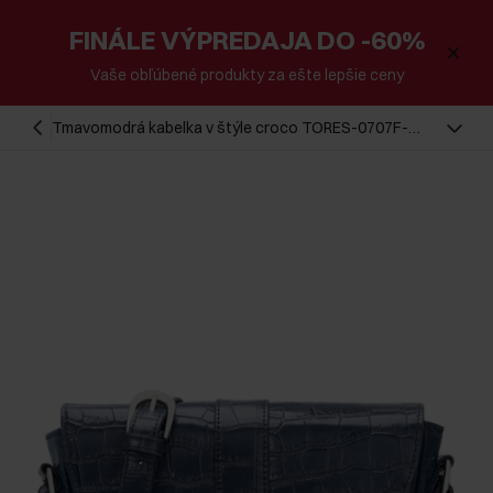
FINÁLE VÝPREDAJA DO -60%
Vaše obľúbené produkty za ešte lepšie ceny
Tmavomodrá kabelka v štýle croco TORES-0707F-
7D(W26)