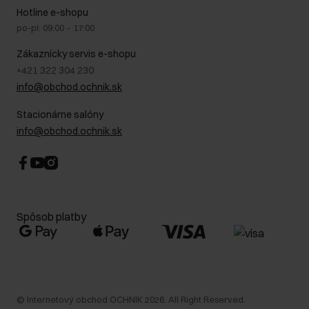
Na cestách
GDPR - Zásady ochrany osobných údajov
Hotline e-shopu
Bezpečné nakupovanie
Právne informácie
po-pi: 09:00 – 17:00
Blog
Kontakt
Najčastejšie kladené otázky (FAQ)
Zákaznícky servis e-shopu
+421 322 304 230
info@obchod.ochnik.sk
Stacionárne salóny
info@obchod.ochnik.sk
Spôsob platby
©
Internetový obchod OCHNIK
2026
. All Right Reserved.