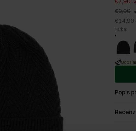
€7,90
-
A
€9,90
-
n
€14,90
Farba
:
Odoslan
Popis p
Recenz