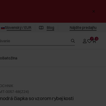
Slovenský / EUR
Blog
Nájdite predajňu
0
0
vo
Batožina
 OCHNIK
MT-0057-68(Z24)
drá čiapka so vzorom rybej kosti