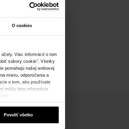
O cookies
účely. Viac informácií o tom
biť súbory cookie". Všetky
okie pomáhajú našej webovej
 na mieru, odporúčania a
ácie o tom, ako používate
ri môžu tieto informácie
žieb.
Povoliť všetko