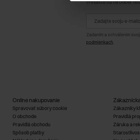
Prihláste sa na odber no
Zadaním a schválením svoj
podmienkach
.
Online nakupovanie
Zákazníck
Spravovať súbory cookie
Zákazníky k
O obchode
Pravidlá pr
Pravidlá obchodu
Záruka a re
Spôsob platby
Starostlivos