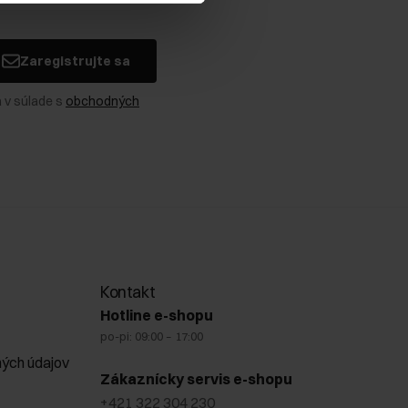
Zaregistrujte sa
 v súlade s
obchodných
Kontakt
Hotline e-shopu
po-pi: 09:00 – 17:00
ých údajov
Zákaznícky servis e-shopu
+421 322 304 230