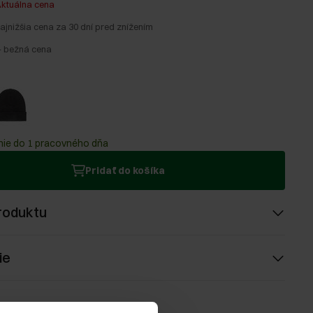
ktuálna cena
ajnižšia cena za 30 dní pred znížením
-
bežná cena
ie do 1 pracovného dňa
Pridať do košíka
roduktu
ie