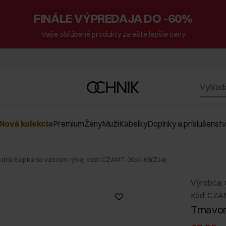
FINÁLE VÝPREDAJA DO -60%
Vaše obľúbené produkty za ešte lepšie ceny
Nová kolekcia
Premium
Ženy
Muži
Kabelky
Doplnky a príslušenst
rá čiapka so vzorom rybej kosti CZAMT-0057-68(Z24)
Výrobca:
Kód: CZA
Tmavomo