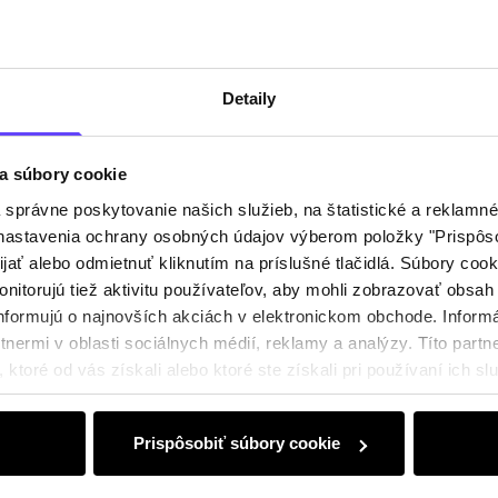
Detaily
a súbory cookie
právne poskytovanie našich služieb, na štatistické a reklamné 
ť nastavenia ochrany osobných údajov výberom položky "Prispôso
ijať alebo odmietnuť kliknutím na príslušné tlačidlá. Súbory co
nitorujú tiež aktivitu používateľov, aby mohli zobrazovať obsah
nformujú o najnovších akciách v elektronickom obchode. Inform
nermi v oblasti sociálnych médií, reklamy a analýzy. Títo partne
ktoré od vás získali alebo ktoré ste získali pri používaní ich slu
Prispôsobiť súbory cookie
0 € na prvý nákup!