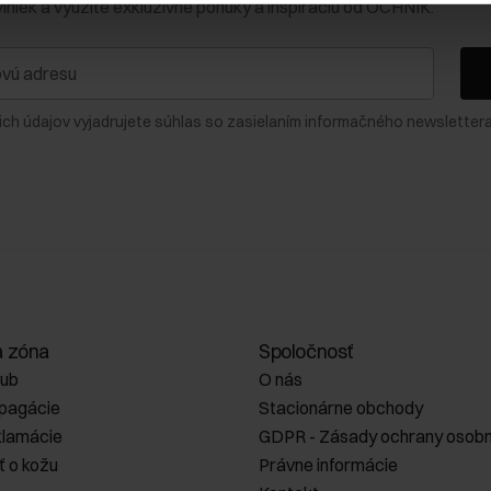
viniek a využite exkluzívne ponuky a inšpiráciu od OCHNIK.
ich údajov vyjadrujete súhlas so zasielaním informačného newslettera
a zóna
Spoločnosť
lub
O nás
opagácie
Stacionárne obchody
klamácie
GDPR - Zásady ochrany osobn
ť o kožu
Právne informácie