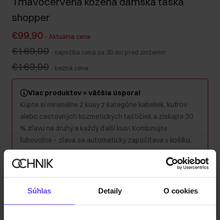
Tmavočervená kožená dámska taška
shopper
€99,90
-
Aktuálna cena
€169,90
-
najnižšia cena za 30 dní pred znížením
€169,90
-
bežná cena
Viac produktov = väčšia úspora!
Kúpte si minimálne 2 kusy z kategórie kabeliek, kufrov
alebo cestovných kozmetických taštičiek a získajte 30
% zľavu na druhý a každý ďalší kus! Kombinujte
ľubovoľne – zľava sa automaticky započítava v košíku.
Produkt nie je k dispozícii
Informujte ma o dostupnosti e-mailom.
Súhlas
Detaily
O cookies
Vaša e-mailová adresa