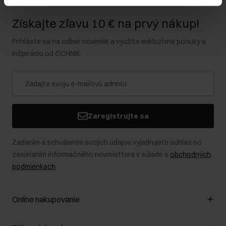
Získajte zľavu 10 € na prvý nákup!
Prihláste sa na odber noviniek a využite exkluzívne ponuky a
inšpiráciu od OCHNIK.
Zaregistrujte sa
Zadaním a schválením svojich údajov vyjadrujete súhlas so
zasielaním informačného newslettera v súlade s
obchodných
podmienkach
.
Online nakupovanie
Spravovať súbory cookie