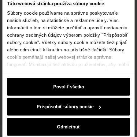
Táto webová stránka používa súbory cookie
Súbory cookie používame na správne poskytovanie
Upozorniť ma na dostupnosť
našich služieb, na štatistické a reklamné účely. Viac
informácií o tom si môžete prečítať a upraviť nastavenia
ochrany osobných údajov výberom položky "Prispôsobiť
súbory cookie". Všetky súbory cookie môžete tiež prijať
Popis produktu
alebo odmietnuť kliknutím na príslušné tlačidlá. Súbory
cookie pomáhajú našej webovej stránke správne
fungovať. Monitorujú tiež aktivitu používateľov, aby mohli
Detaily
zobrazovať obsah na mieru, odporúčania a reklamné
správy, ktoré vás informujú o najnovších akciách v
Zloženie a rozmery
elektronickom obchode. Informácie o tom, ako používate
Povoliť všetko
našu stránku, zdieľame s partnermi v oblasti sociálnych
médií, reklamy a analýzy. Títo partneri môžu tieto
Recenzie
Prispôsobiť súbory cookie
informácie kombinovať s ďalšími údajmi, ktoré od vás
získali alebo ktoré ste získali pri používaní ich služieb.
Odmietnuť