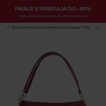
FINÁLE VÝPREDAJA DO -60%
Vaše obľúbené produkty za ešte lepšie ceny
Tmavočervená kožená dámska taška shopper TORES-
0636D-4C(W26)