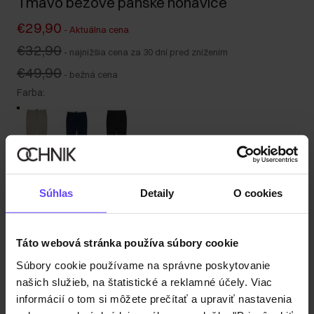
Tmavo béžové pánske nohavice
€29,90
-
Aktuálna cena
€32,90
-
najnižšia cena za 30 dní pred znížením
€49,90
-
bežná cena
Farba
:
Tabuľka veľkostí
Súhlas
Detaily
O cookies
Vyberte veľkosť
Naša modelka meria 191 cm a má na sebe veľkosť M.
Odoslanie do 1 pracovného dňa
Táto webová stránka používa súbory cookie
Popis produktu
Súbory cookie používame na správne poskytovanie
našich služieb, na štatistické a reklamné účely. Viac
informácií o tom si môžete prečítať a upraviť nastavenia
Detaily