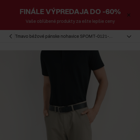
FINÁLE VÝPREDAJA DO -60%
Vaše obľúbené produkty za ešte lepšie ceny
Tmavo béžové pánske nohavice SPOMT-0121-
1K(W26)