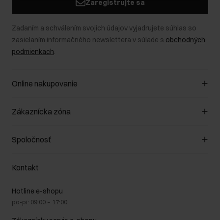
Zaregistrujte sa
Zadaním a schválením svojich údajov vyjadrujete súhlas so
zasielaním informačného newslettera v súlade s
obchodných
podmienkach
.
Online nakupovanie
Spravovať súbory cookie
Zákaznícka zóna
O obchode
Pravidlá obchodu
Zákazníky klub
Spoločnosť
Spôsob platby
Pravidlá propagácie
Náklady na doručenie
Záruka a reklamácie
O nás
Vrátenie
Kontakt
Starostlivosť o kožu
Stacionárne obchody
Na cestách
GDPR - Zásady ochrany osobných údajov
Hotline e-shopu
Bezpečné nakupovanie
Právne informácie
po-pi: 09:00 – 17:00
Blog
Kontakt
Najčastejšie kladené otázky (FAQ)