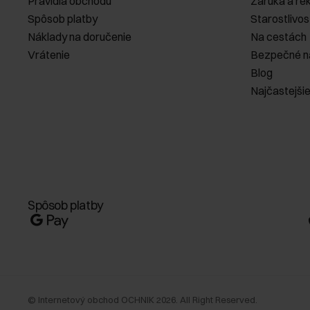
Pravidlá obchodu
Záruka a re
Spôsob platby
Starostlivos
Náklady na doručenie
Na cestách
Vrátenie
Bezpečné n
Blog
Najčastejši
Spôsob platby
©
Internetový obchod OCHNIK
2026
. All Right Reserved.