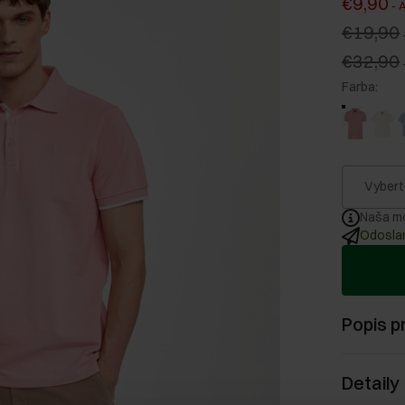
€9,90
-
A
€19,90
€32,90
Farba
:
Vybert
Naša mo
Odoslan
Popis p
Detaily