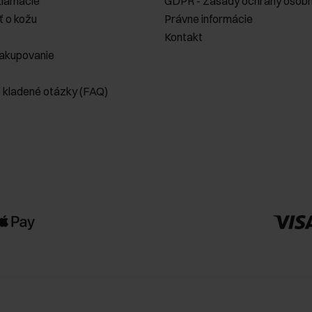
klamácie
GDPR - Zásady ochrany osobn
ť o kožu
Právne informácie
Kontakt
akupovanie
e kladené otázky (FAQ)