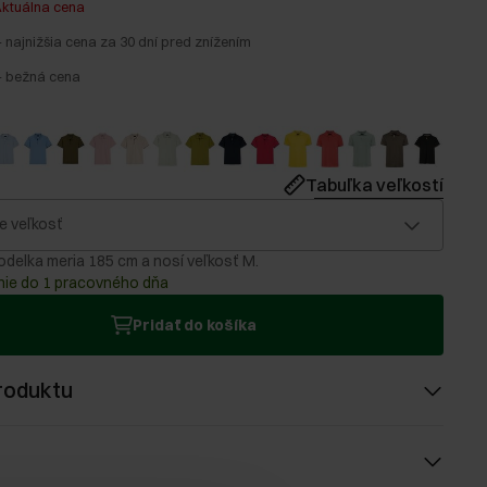
ktuálna cena
-
najnižšia cena za 30 dní pred znížením
-
bežná cena
Tabuľka veľkostí
e veľkosť
delka meria 185 cm a nosí veľkosť M.
ie do 1 pracovného dňa
Pridať do košíka
roduktu