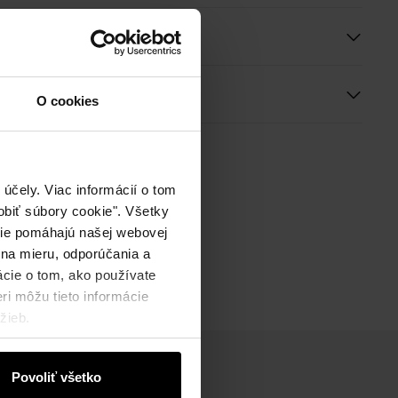
e
ie
O cookies
účely. Viac informácií o tom
biť súbory cookie". Všetky
okie pomáhajú našej webovej
 na mieru, odporúčania a
ácie o tom, ako používate
ri môžu tieto informácie
žieb.
Povoliť všetko