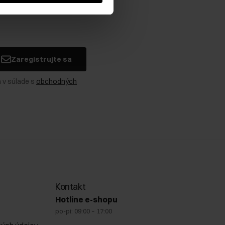
Zaregistrujte sa
 v súlade s
obchodných
Kontakt
Hotline e-shopu
po-pi: 09:00 – 17:00