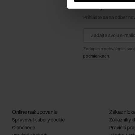
Získajte zľavu 1
Prihláste sa na odber no
Zadaním a schválením svoj
podmienkach
.
Online nakupovanie
Zákazníck
Spravovať súbory cookie
Zákazníky k
O obchode
Pravidlá pr