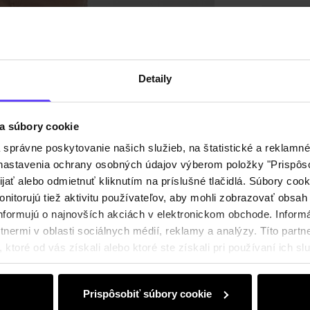
Zloženi
Recenz
Detaily
a súbory cookie
právne poskytovanie našich služieb, na štatistické a reklamné 
ť nastavenia ochrany osobných údajov výberom položky "Prispôso
ijať alebo odmietnuť kliknutím na príslušné tlačidlá. Súbory co
nitorujú tiež aktivitu používateľov, aby mohli zobrazovať obsah
nformujú o najnovších akciách v elektronickom obchode. Inform
nermi v oblasti sociálnych médií, reklamy a analýzy. Títo partne
ktoré od vás získali alebo ktoré ste získali pri používaní ich slu
Prispôsobiť súbory cookie