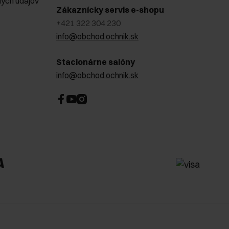
ých údajov
Zákaznícky servis e-shopu
+421 322 304 230
info@obchod.ochnik.sk
Stacionárne salóny
info@obchod.ochnik.sk