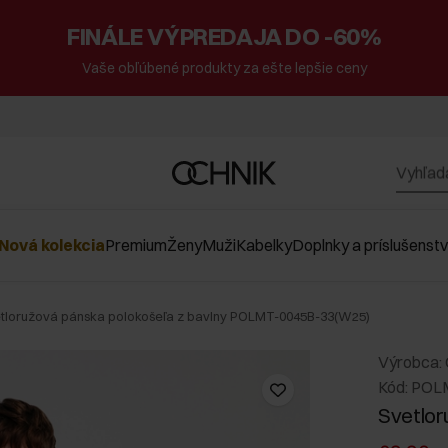
FINÁLE VÝPREDAJA DO -60%
Vaše obľúbené produkty za ešte lepšie ceny
Nová kolekcia
Premium
Ženy
Muži
Kabelky
Doplnky a príslušenst
tloružová pánska polokošeľa z bavlny POLMT-0045B-33(W25)
Výrobca:
Kód: POL
Svetlor