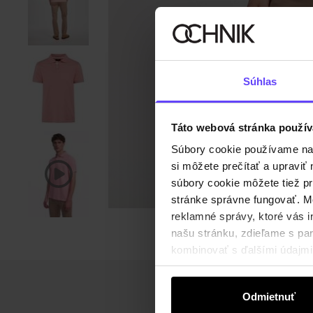
Súhlas
Táto webová stránka použív
Súbory cookie používame na s
si môžete prečítať a upravi
súbory cookie môžete tiež pr
stránke správne fungovať. Mo
reklamné správy, ktoré vás i
našu stránku, zdieľame s part
kombinovať s ďalšími údajmi, 
Odmietnuť