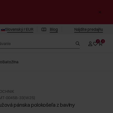
Slovenský / EUR
Blog
Nájdite predajňu
0
0
vo
Batožina
 OCHNIK
MT-0045B-33(W25)
užová pánska polokošeľa z bavlny