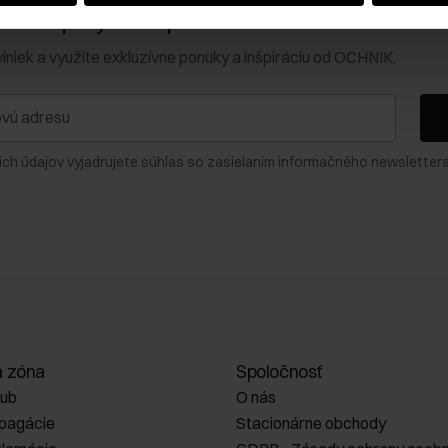
0 € na prvý nákup!
viniek a využite exkluzívne ponuky a inšpiráciu od OCHNIK.
ich údajov vyjadrujete súhlas so zasielaním informačného newslettera
a zóna
Spoločnosť
lub
O nás
opagácie
Stacionárne obchody