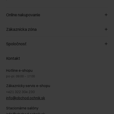
Online nakupovanie
Spravovať súbory cookie
Zákaznícka zóna
O obchode
Pravidlá obchodu
Zákazníky klub
Spoločnosť
Spôsob platby
Pravidlá propagácie
Náklady na doručenie
Záruka a reklamácie
O nás
Vrátenie
Kontakt
Starostlivosť o kožu
Stacionárne obchody
Na cestách
GDPR - Zásady ochrany osobných údajov
Hotline e-shopu
Bezpečné nakupovanie
Právne informácie
po-pi: 09:00 – 17:00
Blog
Kontakt
Najčastejšie kladené otázky (FAQ)
Zákaznícky servis e-shopu
+421 322 304 230
info@obchod.ochnik.sk
Stacionárne salóny