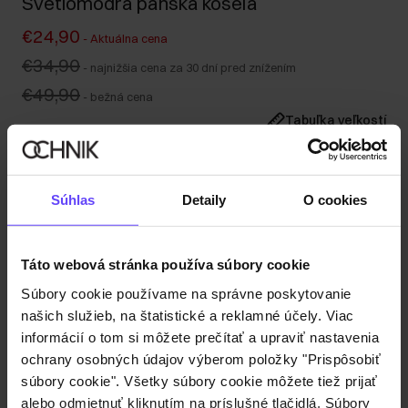
Svetlomodrá pánska košeľa
€24,90
-
Aktuálna cena
€34,90
-
najnižšia cena za 30 dní pred znížením
€49,90
-
bežná cena
Tabuľka veľkostí
Vyberte veľkosť
Naša modelka má výšku 190 cm a nosí veľkosť M.
Súhlas
Detaily
O cookies
Odoslanie do 1 pracovného dňa
Popis produktu
Táto webová stránka používa súbory cookie
Súbory cookie používame na správne poskytovanie
Detaily
našich služieb, na štatistické a reklamné účely. Viac
informácií o tom si môžete prečítať a upraviť nastavenia
Zloženie
ochrany osobných údajov výberom položky "Prispôsobiť
súbory cookie". Všetky súbory cookie môžete tiež prijať
alebo odmietnuť kliknutím na príslušné tlačidlá. Súbory