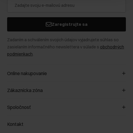
Zaregistrujte sa
Zadaním a schválením svojich údajov vyjadrujete súhlas so
zasielaním informačného newslettera v súlade s
obchodných
podmienkach
.
Online nakupovanie
Spravovať súbory cookie
Zákaznícka zóna
O obchode
Pravidlá obchodu
Zákazníky klub
Spoločnosť
Spôsob platby
Pravidlá propagácie
Náklady na doručenie
Záruka a reklamácie
O nás
Vrátenie
Kontakt
Starostlivosť o kožu
Stacionárne obchody