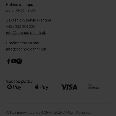
Na cestách
GDPR - Zásady ochrany osobných údajov
Hotline e-shopu
Bezpečné nakupovanie
Právne informácie
po-pi: 09:00 – 17:00
Blog
Kontakt
Najčastejšie kladené otázky (FAQ)
Zákaznícky servis e-shopu
+421 322 304 230
info@obchod.ochnik.sk
Stacionárne salóny
info@obchod.ochnik.sk
Spôsob platby
©
Internetový obchod OCHNIK
2026
. All Right Reserved.