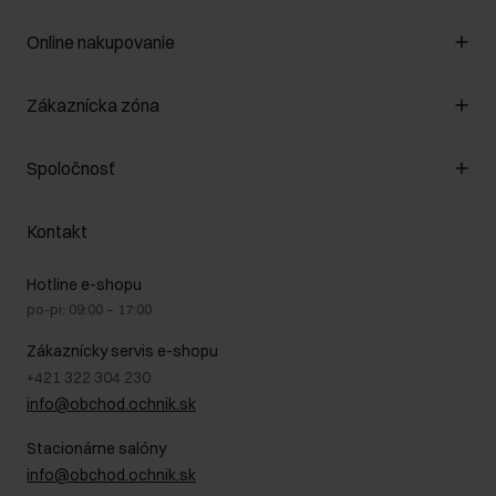
Online nakupovanie
Spravovať súbory cookie
Zákaznícka zóna
O obchode
Pravidlá obchodu
Zákazníky klub
Spoločnosť
Spôsob platby
Pravidlá propagácie
Náklady na doručenie
Záruka a reklamácie
O nás
Vrátenie
Kontakt
Starostlivosť o kožu
Stacionárne obchody
Na cestách
GDPR - Zásady ochrany osobných údajov
Hotline e-shopu
Bezpečné nakupovanie
Právne informácie
po-pi: 09:00 – 17:00
Blog
Kontakt
Najčastejšie kladené otázky (FAQ)
Zákaznícky servis e-shopu
+421 322 304 230
info@obchod.ochnik.sk
Stacionárne salóny
info@obchod.ochnik.sk