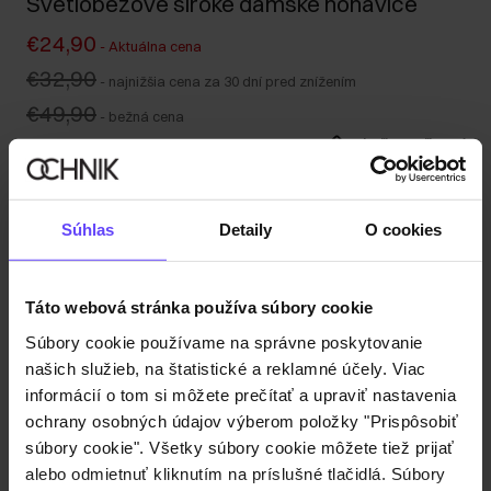
Svetlobéžové široké dámske nohavice
€24,90
-
Aktuálna cena
€32,90
-
najnižšia cena za 30 dní pred znížením
€49,90
-
bežná cena
Tabuľka veľkostí
Vyberte veľkosť
Naša modelka meria 177 cm a má na sebe veľkosť S.
Súhlas
Detaily
O cookies
Popis produktu
Táto webová stránka používa súbory cookie
Detaily
Súbory cookie používame na správne poskytovanie
našich služieb, na štatistické a reklamné účely. Viac
informácií o tom si môžete prečítať a upraviť nastavenia
Zloženie
ochrany osobných údajov výberom položky "Prispôsobiť
súbory cookie". Všetky súbory cookie môžete tiež prijať
alebo odmietnuť kliknutím na príslušné tlačidlá. Súbory
Recenzie