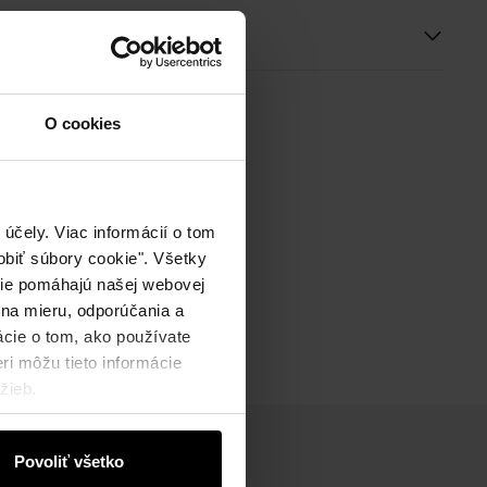
ie
O cookies
účely. Viac informácií o tom
biť súbory cookie". Všetky
okie pomáhajú našej webovej
 na mieru, odporúčania a
ácie o tom, ako používate
ri môžu tieto informácie
žieb.
Povoliť všetko