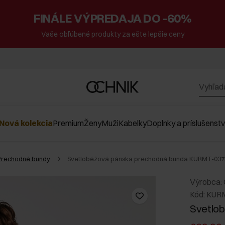
FINÁLE VÝPREDAJA DO -60%
Vaše obľúbené produkty za ešte lepšie ceny
Nová kolekcia
Premium
Ženy
Muži
Kabelky
Doplnky a príslušenst
Prechodné bundy
Svetlobéžová pánska prechodná bunda KURMT-037
Výrobca:
Kód: KUR
Svetlo