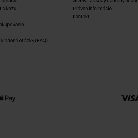
klamácie
GDPR - Zásady ochrany osobn
ť o kožu
Právne informácie
Kontakt
akupovanie
e kladené otázky (FAQ)