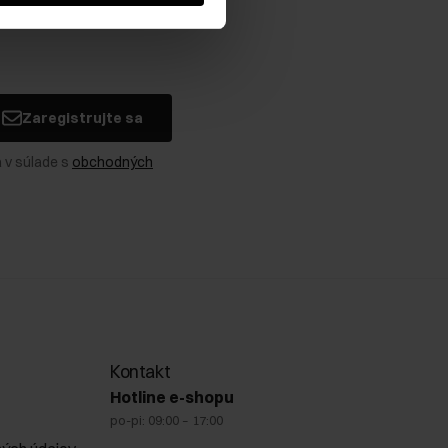
Zaregistrujte sa
 v súlade s
obchodných
Kontakt
Hotline e-shopu
po-pi: 09:00 – 17:00