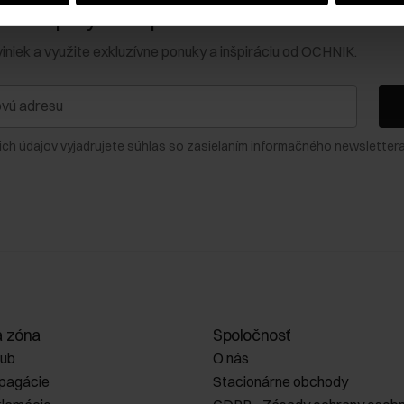
0 € na prvý nákup!
viniek a využite exkluzívne ponuky a inšpiráciu od OCHNIK.
ich údajov vyjadrujete súhlas so zasielaním informačného newslettera
a zóna
Spoločnosť
lub
O nás
opagácie
Stacionárne obchody