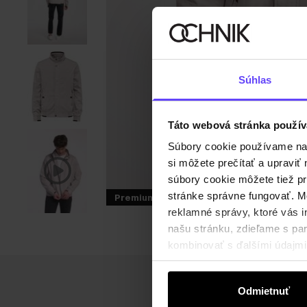
Súhlas
Táto webová stránka použív
Súbory cookie používame na s
si môžete prečítať a upravi
súbory cookie môžete tiež pr
stránke správne fungovať. Mo
Premium
reklamné správy, ktoré vás i
našu stránku, zdieľame s part
kombinovať s ďalšími údajmi, 
Odmietnuť