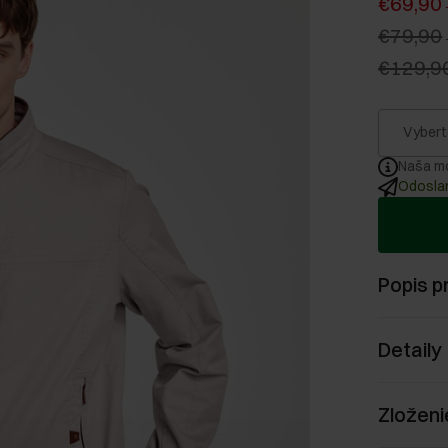
€69,90
€79,90
€129,9
Vybert
Naša mo
Odoslan
Popis p
Detaily
Zloženi