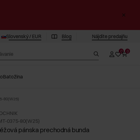
Slovenský / EUR
Blog
Nájdite predajňu
0
0
vo
Batožina
5-80(W25)
 OCHNIK
MT-0375-80(W25)
béžová pánska prechodná bunda