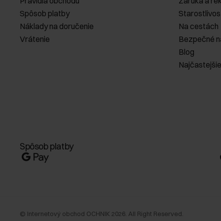
Pravidlá obchodu
Záruka a re
Spôsob platby
Starostlivos
Náklady na doručenie
Na cestách
Vrátenie
Bezpečné n
Blog
Najčastejši
Spôsob platby
©
Internetový obchod OCHNIK
2026
. All Right Reserved.