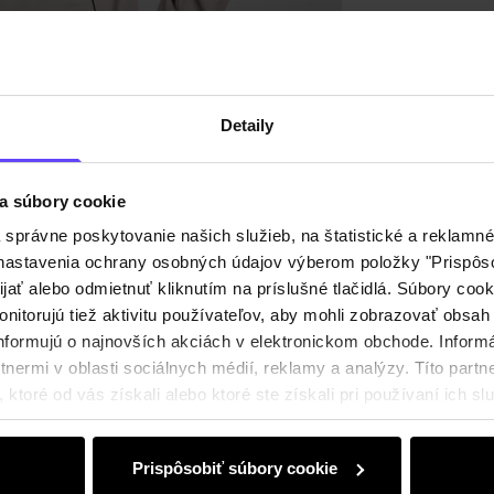
Recenz
Detaily
a súbory cookie
právne poskytovanie našich služieb, na štatistické a reklamné 
ť nastavenia ochrany osobných údajov výberom položky "Prispôso
ijať alebo odmietnuť kliknutím na príslušné tlačidlá. Súbory co
nitorujú tiež aktivitu používateľov, aby mohli zobrazovať obsah
nformujú o najnovších akciách v elektronickom obchode. Inform
nermi v oblasti sociálnych médií, reklamy a analýzy. Títo partne
ktoré od vás získali alebo ktoré ste získali pri používaní ich slu
Prispôsobiť súbory cookie