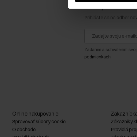
Získajte zľavu 1
Prihláste sa na odber no
Zadaním a schválením svoj
podmienkach
.
Online nakupovanie
Zákazníck
Spravovať súbory cookie
Zákazníky k
O obchode
Pravidlá pr