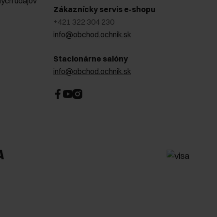
ých údajov
Zákaznícky servis e-shopu
+421 322 304 230
info@obchod.ochnik.sk
Stacionárne salóny
info@obchod.ochnik.sk