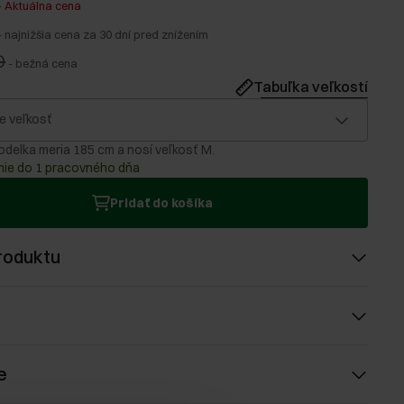
-
Aktuálna cena
-
najnižšia cena za 30 dní pred znížením
0
-
bežná cena
Tabuľka veľkostí
e veľkosť
delka meria 185 cm a nosí veľkosť M.
ie do 1 pracovného dňa
Pridať do košíka
roduktu
e