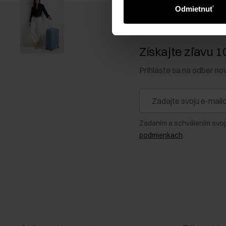
Odmietnuť
Získajte zľavu 1
Prihláste sa na odber no
Zadaním a schválením svoj
podmienkach
.