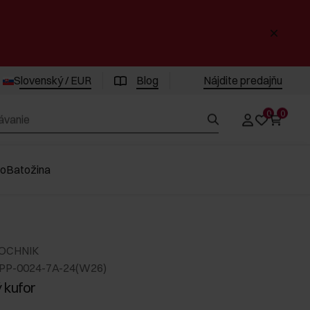
Slovenský / EUR
Blog
Nájdite predajňu
0
0
vo
Batožina
 OCHNIK
PP-0024-7A-24(W26)
 kufor