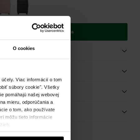
ie do 2 pracovných dní
Pridať do košíka
O cookies
roduktu
účely. Viac informácií o tom
biť súbory cookie". Všetky
e a rozmery
okie pomáhajú našej webovej
 na mieru, odporúčania a
ácie o tom, ako používate
ie
ri môžu tieto informácie
žieb.