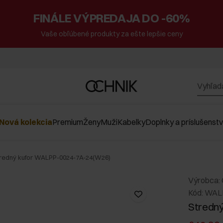
FINÁLE VÝPREDAJA DO -60%
Vaše obľúbené produkty za ešte lepšie ceny
Nová kolekcia
Premium
Ženy
Muži
Kabelky
Doplnky a príslušenst
tredný kufor WALPP-0024-7A-24(W26)
Výrobca:
Kód: WAL
Stredný