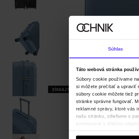
Súhlas
Táto webová stránka použív
Súbory cookie používame na s
si môžete prečítať a upravi
ZÍSKAJTE -30%
súbory cookie môžete tiež pr
stránke správne fungovať. Mo
reklamné správy, ktoré vás i
našu stránku, zdieľame s part
kombinovať s ďalšími údajmi, 