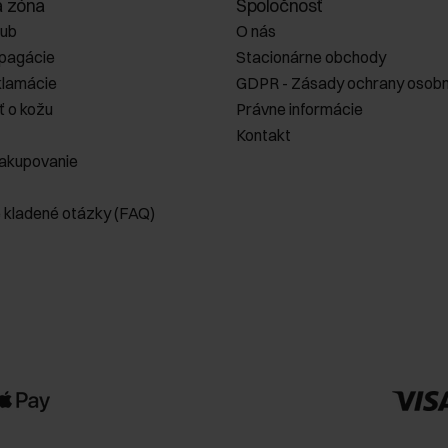
a zóna
Spoločnosť
lub
O nás
opagácie
Stacionárne obchody
klamácie
GDPR - Zásady ochrany osobn
ť o kožu
Právne informácie
Kontakt
akupovanie
e kladené otázky (FAQ)