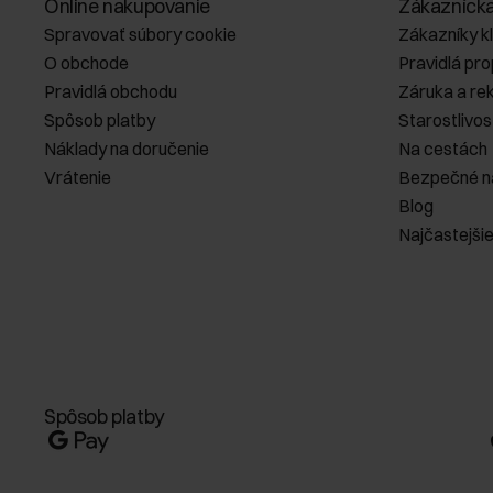
Online nakupovanie
Zákazníck
Spravovať súbory cookie
Zákazníky k
O obchode
Pravidlá pr
Pravidlá obchodu
Záruka a re
Spôsob platby
Starostlivos
Náklady na doručenie
Na cestách
Vrátenie
Bezpečné n
Blog
Najčastejši
Spôsob platby