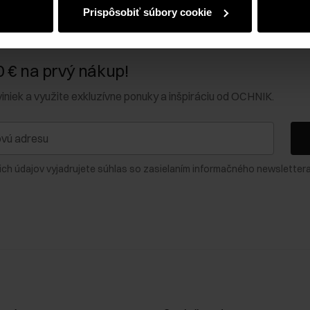
Prispôsobiť súbory cookie
0 € na prvý nákup!
viniek a využite exkluzívne ponuky a inšpiráciu od OCHNIK.
ich údajov vyjadrujete súhlas so zasielaním informačného newslettera