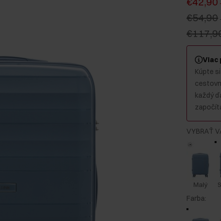
€42,90
€54,90
€117,9
Viac
Kúpte si
cestovný
každý ď
započíta
VYBRAŤ V
Malý
S
Farba
: