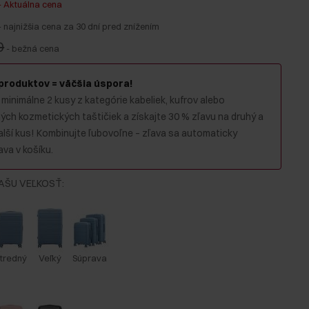
-
Aktuálna cena
-
najnižšia cena za 30 dní pred znížením
0
-
bežná cena
 produktov = väčšia úspora!
 minimálne 2 kusy z kategórie kabeliek, kufrov alebo
ch kozmetických taštičiek a získajte 30 % zľavu na druhý a
alší kus! Kombinujte ľubovoľne – zľava sa automaticky
va v košíku.
AŠU VEĽKOSŤ
:
tredný
Veľký
Súprava