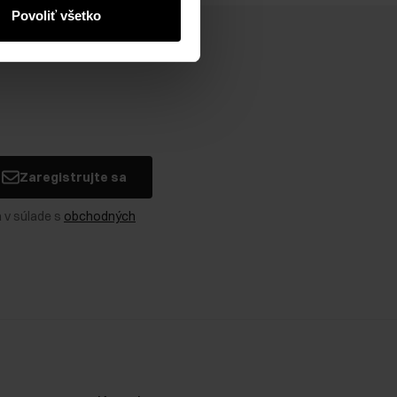
Povoliť všetko
Zaregistrujte sa
 v súlade s
obchodných