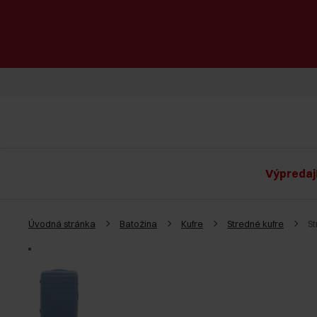
Výpredaj
Úvodná stránka
Batožina
Kufre
Stredné kufre
S