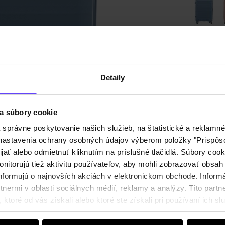
Odoslan
Detaily
Popis p
Detaily
a súbory cookie
právne poskytovanie našich služieb, na štatistické a reklamné 
ť nastavenia ochrany osobných údajov výberom položky "Prispôso
Zloženi
ijať alebo odmietnuť kliknutím na príslušné tlačidlá. Súbory co
nitorujú tiež aktivitu používateľov, aby mohli zobrazovať obsah
nformujú o najnovších akciách v elektronickom obchode. Inform
Recenz
nermi v oblasti sociálnych médií, reklamy a analýzy. Títo partne
ktoré od vás získali alebo ktoré ste získali pri používaní ich slu